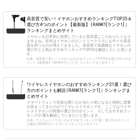
高音質で安い！イヤホンおすすめランキングTOP25＆
選び方4つのポイント【最新版】 | RANK1[ランク1]｜
ランキングまとめサイト
イヤホンを日常的に使用していると高音質にこだわりたくなり
ますよね。近年はイヤホンのエントリークラスにも中々の高音
質を持つものが増えてきました。高音質で低価格なイヤホンの
選び方と人気おすすめランキングTOP25を解説したいと思いま
す。
出典：高音質で安い！イヤホンおすすめランキングTOP25＆選び方4つのポ
イント【最新版】 | RANK1[ランク1]｜ランキングまとめサイト
ワイヤレスイヤホンのおすすめランキング21選！選び
方のポイントも解説 | RANK1[ランク1]｜ランキングま
とめサイト
スマートフォンで音楽を聞くのが当たり前になると同時に需要
が高まってきたのがワイヤレスイヤホンです。ここではワイヤ
レスイヤホンの特徴や選び方のポイント、そしておすすめラン
キング21選を解説していきたいと思います。
出典：ワイヤレスイヤホンのおすすめランキング21選！選び方のポイント
も解説 | RANK1[ランク1]｜ランキングまとめサイト