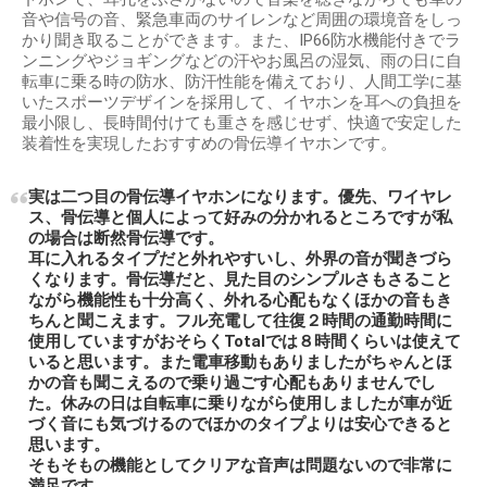
音や信号の音、緊急車両のサイレンなど周囲の環境音をしっ
かり聞き取ることができます。また、IP66防水機能付きでラ
ンニングやジョギングなどの汗やお風呂の湿気、雨の日に自
転車に乗る時の防水、防汗性能を備えており、人間工学に基
いたスポーツデザインを採用して、イヤホンを耳への負担を
最小限し、長時間付けても重さを感じせず、快適で安定した
装着性を実現したおすすめの骨伝導イヤホンです。
実は二つ目の骨伝導イヤホンになります。優先、ワイヤレ
ス、骨伝導と個人によって好みの分かれるところですが私
の場合は断然骨伝導です。
耳に入れるタイプだと外れやすいし、外界の音が聞きづら
くなります。骨伝導だと、見た目のシンプルさもさること
ながら機能性も十分高く、外れる心配もなくほかの音もき
ちんと聞こえます。フル充電して往復２時間の通勤時間に
使用していますがおそらくTotalでは８時間くらいは使えて
いると思います。また電車移動もありましたがちゃんとほ
かの音も聞こえるので乗り過ごす心配もありませんでし
た。休みの日は自転車に乗りながら使用しましたが車が近
づく音にも気づけるのでほかのタイプよりは安心できると
思います。
そもそもの機能としてクリアな音声は問題ないので非常に
満足です。