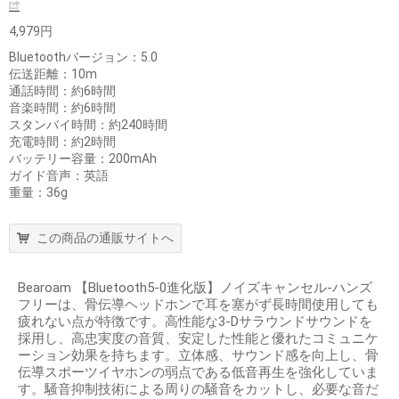
4,979円
Bluetoothバージョン：5.0
伝送距離：10m
通話時間：約6時間
音楽時間：約6時間
スタンバイ時間：約240時間
充電時間：約2時間
バッテリー容量：200mAh
ガイド音声：英語
重量：36g
この商品の通販サイトへ
Bearoam 【Bluetooth5-0進化版】ノイズキャンセル-ハンズ
フリーは、骨伝導ヘッドホンで耳を塞がず長時間使用しても
疲れない点が特徴です。高性能な3-Dサラウンドサウンドを
採用し、高忠実度の音質、安定した性能と優れたコミュニケ
ーション効果を持ちます。立体感、サウンド感を向上し、骨
伝導スポーツイヤホンの弱点である低音再生を強化していま
す。騒音抑制技術による周りの騒音をカットし、必要な音だ