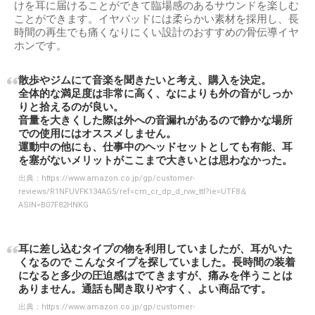
けを耳に届けることができて臨場感のあるサウンドを楽しむ
ことができます。イヤパッドには柔らかい素材を採用し、長
時間の再生でも痛くなりにくい設計のおすすめの骨伝導イヤ
ホンです。
散歩やジムにて音楽を聞きたいと考え、購入を決定。
全体的な満足度は非常に高く、なによりも外の音がしっか
りと拾えるのが良い。
音量を大きくした際は外への音漏れがあるので静かな場所
での使用にはオススメしません。
運動中の他にも、仕事中のヘッドセットとしても有能、耳
を塞がないメリットがここまで大きいとは思わなかった。
出典：
https://www.amazon.co.jp/gp/customer-
reviews/R1NFUVFK134AG5/ref=cm_cr_dp_d_rvw_ttl?ie=UTF8＆
ASIN=B07F82HNKG
耳に差し込むタイプの物を利用していましたが、耳がいた
くなるので こんなタイプを探していました。長時間の装着
になると多少の圧迫感はでてきますが、痛みを伴うことは
ありません。通話も聞き取りやすく、よい商品です。
出典：
https://www.amazon.co.jp/gp/customer-