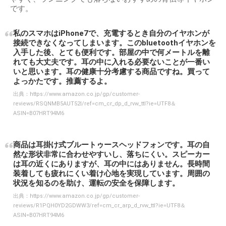
です。
私のスマホはiPhone7で、充電するとき自分のイヤホンが
接続できなくなってしまいます。このbluetoothイヤホンを
入手した後、とても便利です。部屋の中で何メートルを離
れても大丈夫です。耳の中に入れる必要ないことが一番い
いと思います。耳の健康十分考慮する商品ですね。買って
よっかたです。推薦するよ。
出典：
https://www.amazon.co.jp/gp/customer-
reviews/RSQNMB5AUT52I/ref=cm_cr_dp_d_rvw_ttl?ie=UTF8＆
ASIN=B07HRT94M6
商品は耳掛け式ブルートゥースヘッドフォンです。耳の自
然な形状非常に合わせやすいし、落ちにくい。スピーカー
は耳の近くにありますが、耳の中にはありません。長時間
装着しても疲れにくい着け心地を実現しています。周囲の
状況を知るのを助け、運転の安全を保障します。
出典：
https://www.amazon.co.jp/gp/customer-
reviews/R1PQH0YD2GDWW3/ref=cm_cr_arp_d_rvw_ttl?ie=UTF8＆
ASIN=B07HRT94M6