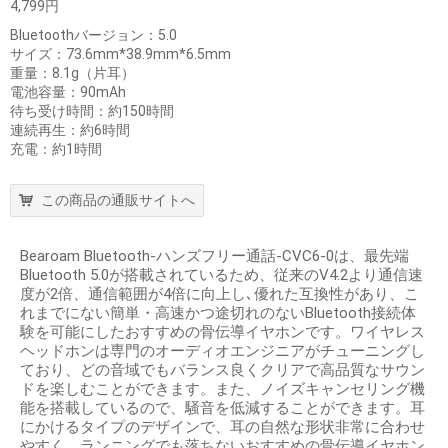
4,799円
Bluetoothバージョン：5.0
サイズ：73.6mm*38.9mm*6.5mm
重量：8.1g（片耳）
電池容量：90mAh
待ち受け時間：約150時間
連続再生：約6時間
充電：約1時間
この商品の通販サイトへ
Bearoam Bluetooth-ハンズフリー通話-CVC6-0は、最先端
Bluetooth 5.0が搭載されているため、従来のV4.2より通信速
度が2倍、通信範囲が4倍に向上し､優れた互換性があり、こ
れまでにない簡単・高速かつ途切れのないBluetooth接続体
験を可能にしたおすすめの骨伝導イヤホンです。ワイヤレス
ヘッドホンは専門のオーディオエンジニアがチューニングし
ており、どの音域でもバランス良くクリアで高品質なサウン
ドを楽しむことができます。また、ノイズキャンセリング機
能を搭載しているので、騒音を低減することができます。耳
にかけるタイプのデザインで、耳の自然な形状非常に合わせ
やすく、ランニングでも落ちないおすすめの骨伝導イヤホン