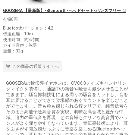
GOOSERA 【最新版】-Bluetooth-ヘッドセット-ハンズフリー
4,480円
Bluetoothバージョン：4.2
伝送距離：10m
使用時間：約8時間
ガイド音声：英語
重量：32g
この商品の通販サイトへ
GOOSERAの骨伝導イヤホンは、CVC6.0ノイズキャンセリン
グマイクを装備し、通話中の雑音や騒音も減少させることが
できます。騒音抑制技術による周りの騒音をカットし、音を
耳に届けることができて臨場感のあるサウンドを楽しむこと
ができます。。音も粒も感じられる程クリアで、純音信号を
そのまま高速伝送高音質を実現、明瞭な高音域と豊かな中
域、迫力の重低音を再現、どの音域もクリアな高音質でバラ
ンスがよく聞きやすくなっています。骨伝導技術により、耳
をふさがず開放感たっぷりに音楽を楽しめるBluetoothヘッ
ドホンで、耳孔をふさがないので音楽を聴きながらでも車の