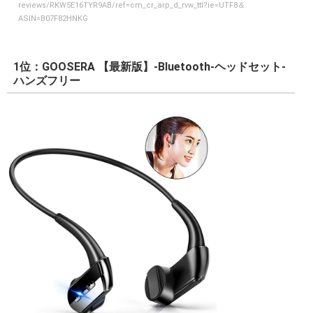
reviews/RKW5E16TYR9AB/ref=cm_cr_arp_d_rvw_ttl?ie=UTF8＆
ASIN=B07F82HNKG
1位：GOOSERA 【最新版】-Bluetooth-ヘッドセット-
ハンズフリー