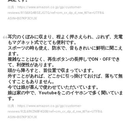
出典：
https://www.amazon.co.jp/gp/customer-
reviews/R156XQ4BSEJGTG/ref=cm_cr_dp_d_rvw_ttl?ie=UTF8＆
ASIN=B07KP3CYJX
耳穴のくぼみに収まり、程よく押さえられ、ぶれず、充電
もマグネット式でとても便利です。
スポーツの時も使え、防水で、音もきれいに鮮明に聞こえ
ます。
複雑なことはなく、再生ボタンの長押しでON・OFFでき
て、利便性があります。
頭から降ろすと、首位置で収まっています。
外すことがあれば、どこかに引っ掛けておけば、落ちて無
くすこともありません。
今では娘が喜んで使わせていただいています。
娘は家の中で、Youtubeをこのイヤホンで多く聞いていま
す。
出典：
https://www.amazon.co.jp/gp/customer-
reviews/R2L69VZN8F4Q08/ref=cm_cr_dp_d_rvw_ttl?ie=UTF8＆
ASIN=B07KP3CYJX