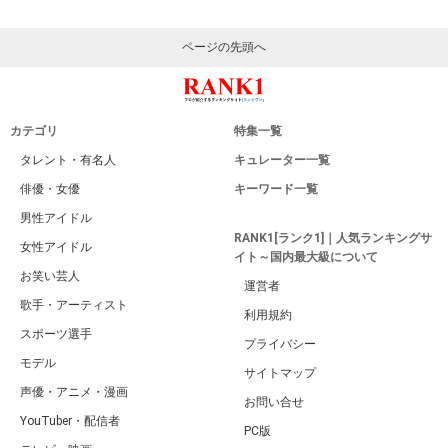
ページの先頭へ
カテゴリ
特集一覧
タレント・有名人
キュレーター一覧
俳優・女優
キーワード一覧
男性アイドル
RANK1[ランク1]｜人気ランキングサ
女性アイドル
イト～国内最大級について
お笑い芸人
運営者
歌手・アーティスト
利用規約
スポーツ選手
プライバシー
モデル
サイトマップ
声優・アニメ・漫画
お問い合せ
YouTuber・配信者
PC版