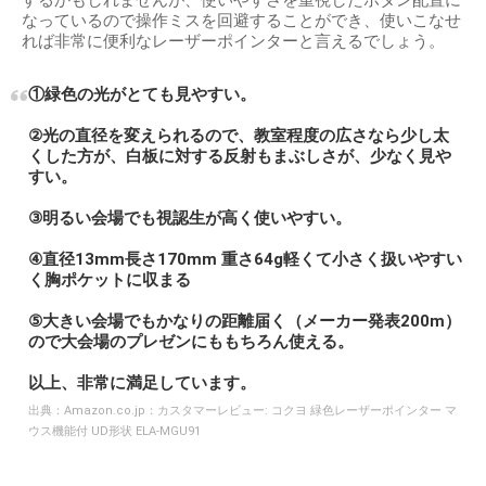
するかもしれませんが、使いやすさを重視したボタン配置に
なっているので操作ミスを回避することができ、使いこなせ
れば非常に便利なレーザーポインターと言えるでしょう。
①緑色の光がとても見やすい。
②光の直径を変えられるので、教室程度の広さなら少し太
くした方が、白板に対する反射もまぶしさが、少なく見や
すい。
③明るい会場でも視認生が高く使いやすい。
④直径13mm長さ170mm 重さ64g軽くて小さく扱いやすい
く胸ポケットに収まる
⑤大きい会場でもかなりの距離届く（メーカー発表200m）
ので大会場のプレゼンにももちろん使える。
以上、非常に満足しています。
出典：
Amazon.co.jp：カスタマーレビュー: コクヨ 緑色レーザーポインター マ
ウス機能付 UD形状 ELA-MGU91