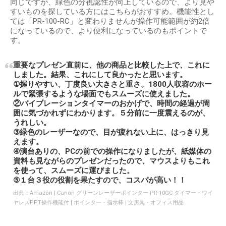
同じですが、緑色の分視認性が向上しているので、より見や
すいものを探している方にはこちらがおすすめ。機能性とし
ては「PR-100-RC」と変わりませんが操作可能範囲が約2倍
になっているので、より便利になっているのもポイントで
す。
重要なプレゼン直前に、他の商品と比較した上で、これに
しました。結果、これにして良かったと思います。
①握りやすい、丁度良い大きさと重さ。1800人収容のホー
ルで緊張するような場面でもスムーズに使えました。
②バイブレーションタイマーのおかげで、時間の経過が周
囲に気づかれずにわかります。５分前に一度震えるのが、
うれしい。
③緑色のレーザーなので、目が疲れない上に、はっきり見
えます。
④演台ありの、PCの前での操作になりましたが、紙媒体の
資料も見ながらのプレゼンだったので、マウスよりもこれ
を使って、スムーズに運びました。
⑤１台３役の役割を果たすので、コスパが高い！！
出典：
Amazon | Canon グリーンレーザーポインター PR-10GC タイマー・ワイ
ヤレスPPT操作機能付 | ポインター・指示棒 | 文房具・オフィス用品