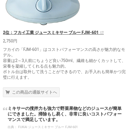
2位：フカイ工業 ジュースミキサー ブルー FJM-601
2,750円
フカイの「FJM-601」はコストパフォーマンスの高さが魅力的なモ
デル。
容量は2～3人前にちょうど良い750ml。繊維も細かくカットして、
栄養を凝縮してくれる点も魅力的。
ボトル台は取外して洗うことができるので、お手入れも簡単かつ完
璧に行えます。
この商品の通販サイトへ
ミキサーの撹拌力も強力で野菜果物などのジュースが簡単
にできました。掃除もし易く、非常に良いコストパフォー
マンスで満足しています。
出典：
FUKAI ジュースミキサー ブルー FJM-601