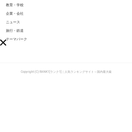
教育・学校
企業・会社
ニュース
旅行・鉄道
テーマパーク
Copyright (C) RANK1[ランク1]｜人気ランキングサイト～国内最大級