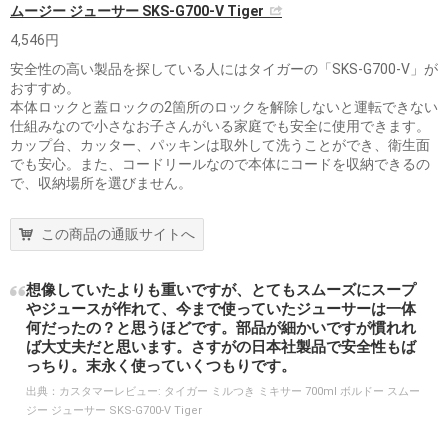
ムージー ジューサー SKS-G700-V Tiger
4,546円
安全性の高い製品を探している人にはタイガーの「SKS-G700-V」が
おすすめ。
本体ロックと蓋ロックの2箇所のロックを解除しないと運転できない
仕組みなので小さなお子さんがいる家庭でも安全に使用できます。
カップ台、カッター、パッキンは取外して洗うことができ、衛生面
でも安心。また、コードリールなので本体にコードを収納できるの
で、収納場所を選びません。
この商品の通販サイトへ
想像していたよりも重いですが、とてもスムーズにスープ
やジュースが作れて、今まで使っていたジューサーは一体
何だったの？と思うほどです。部品が細かいですが慣れれ
ば大丈夫だと思います。さすがの日本社製品で安全性もば
っちり。末永く使っていくつもりです。
出典：
カスタマーレビュー: タイガー ミルつき ミキサー 700ml ボルドー スムー
ジー ジューサー SKS-G700-V Tiger