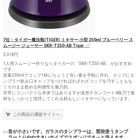
7位：タイガー魔法瓶(TIGER) ミキサー 小型 250ml ブルーベリー ス
ムージー ジューサー SKR-T250-AB Tiger
3,318円
1人用スムージー作りならタイガーの「SKR-T250-AB」がおすすめ
です。
容量250mlでコップ1杯にちょうど良い量を手軽に作れ、カップにタ
ンブラー飲み口キャップをつければわざわざコップを汚すこともな
くそのまま飲める利便性も魅力的。
非常にコンパクトな本体ではありますが波形チタンコート4枚刃で食
材をしっかりと撹拌してくれる頼もしいミキサーになっています。
この商品の通販サイトへ
音が小さいです。ガラスのタンブラーは、普段使うタンブ
ラーよりやや大きいサイズでスポンジでさっと洗えます。