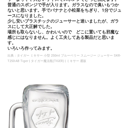
普通のスポンジで手が入ります。ガラスなので臭いもつか
ないと思います。手でバナナと小松菜をちぎり、1分でジュ
ースになりました。
少し安いプラスチックのジューサーと迷いましたが、ガラ
スにして大正解でした。
場所も取らないし、かわいいので どこに置いても邪魔な
感じにはなりません。よく工夫してある製品だと思いま
す。
いろいろ作ってみます。
出典：
タイガー ミキサー 小型 250ml ブルーベリー スムージー ジューサー SKR-
T250-AB Tiger | タイガー魔法瓶(TIGER) | ミキサー 通販