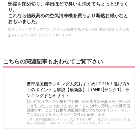
部屋を閉め切り、半日ほどで臭いも消えてちょっとびっく
り。
これなら値段高めの空気清浄機を買うより断然お得かなと
おもいました。
出典：
シャープ プラズマクラスター扇風機 空気浄化・消臭 風量3段階(リズム風
あり) リモコン付き ホワイト PJ-G3AS-W
こちらの関連記事もあわせてご覧下さい
携帯扇風機ランキング人気おすすめTOP15！選び方5
つのポイントも解説【最新版】 | RANK1[ランク1]｜ラ
ンキングまとめサイト
暑い時期オフィスや屋外で手軽に涼める方法があったら良いの
にと思ったことはありませんか？そんな時に便利なのが携帯扇
風機です。ここでは携帯扇風機の選び方5つのポイント、そし
て人気おすすめランキングTOP15を紹介します。
出典：携帯扇風機ランキング人気おすすめTOP15！選び方5つのポイントも
解説【最新版】 | RANK1[ランク1]｜ランキングまとめサイト