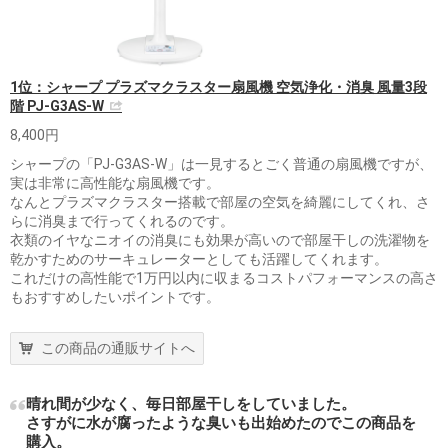
1位：シャープ プラズマクラスター扇風機 空気浄化・消臭 風量3段
階 PJ-G3AS-W
8,400円
シャープの「PJ-G3AS-W」は一見するとごく普通の扇風機ですが、
実は非常に高性能な扇風機です。
なんとプラズマクラスター搭載で部屋の空気を綺麗にしてくれ、さ
らに消臭まで行ってくれるのです。
衣類のイヤなニオイの消臭にも効果が高いので部屋干しの洗濯物を
乾かすためのサーキュレーターとしても活躍してくれます。
これだけの高性能で1万円以内に収まるコストパフォーマンスの高さ
もおすすめしたいポイントです。
この商品の通販サイトへ
晴れ間が少なく、毎日部屋干しをしていました。
さすがに水が腐ったような臭いも出始めたのでこの商品を
購入。