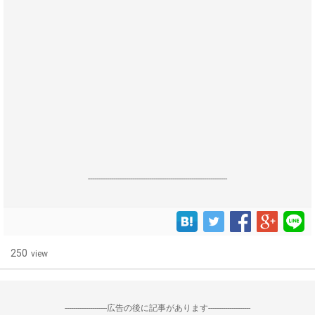
------------------------------------------------------------------
250
view
--------------------広告の後に記事があります--------------------