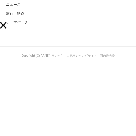
ニュース
旅行・鉄道
テーマパーク
Copyright (C) RANK1[ランク1]｜人気ランキングサイト～国内最大級