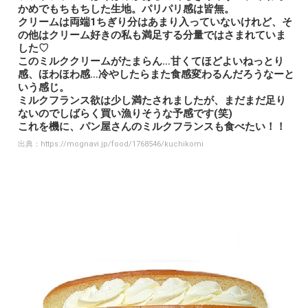
かめでもちもちした生地。パリパリ感は皆無。
クリームは両端1ちぎり分はあまり入っていないけれど、そ
の他はクリーム好きの私も満足する分量ではさまれていま
した♡
このミルククリームがたまらん…甘くてほどよいねっとり
感、ほわほわ感…冷やしたらまた食感変わるんだろうなーと
いう感じ。
ミルクフランス欲は少し満たされましたが、まだまだ足り
ないのでしばらく買い漁りそうな予感です(笑)
これを機に、パン屋さんのミルクフランスも食べたい！！
出典：
https://mognavi.jp/food/1768546/kuchikomi