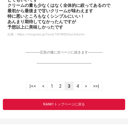
とてもいいです
クリームの量も少なくはなく全体的に絞ってあるので
最初から最後まで甘いクリームが味わえます
特に悪いところもなくシンプルにいい！
あんまり期待してなかったんですが
予想以上に美味しかったです
出典：
https://mognavi.jp/food/1819492/kuchikomi
-----------------広告の後に次ページに続きます-----------------
----------------------------------------------------------------
|<<
<
1
2
3
4
>
>>|
RANK1トップページに戻る