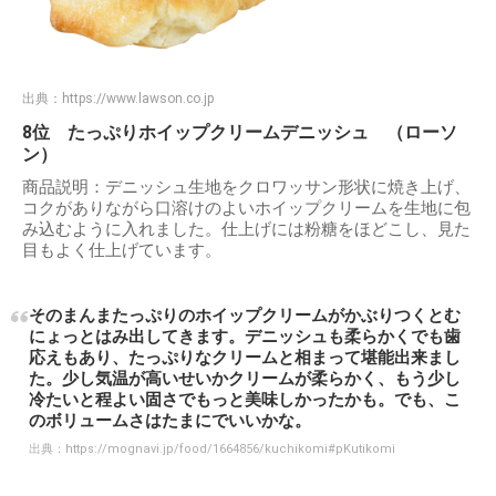
出典：
https://www.lawson.co.jp
8位 たっぷりホイップクリームデニッシュ （ローソ
ン）
商品説明：デニッシュ生地をクロワッサン形状に焼き上げ、
コクがありながら口溶けのよいホイップクリームを生地に包
み込むように入れました。仕上げには粉糖をほどこし、見た
目もよく仕上げています。
そのまんまたっぷりのホイップクリームがかぶりつくとむ
にょっとはみ出してきます。デニッシュも柔らかくでも歯
応えもあり、たっぷりなクリームと相まって堪能出来まし
た。少し気温が高いせいかクリームが柔らかく、もう少し
冷たいと程よい固さでもっと美味しかったかも。でも、こ
のボリュームさはたまにでいいかな。
出典：
https://mognavi.jp/food/1664856/kuchikomi#pKutikomi