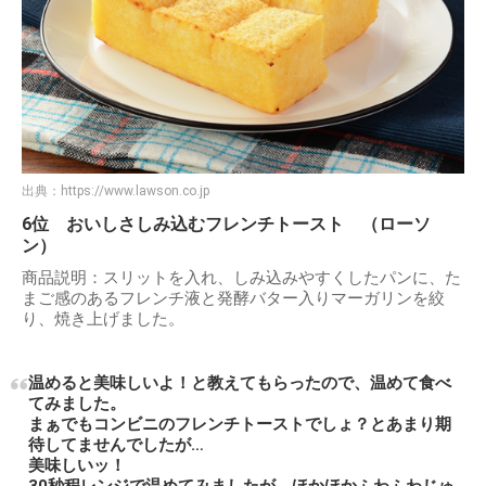
出典：
https://www.lawson.co.jp
6位 おいしさしみ込むフレンチトースト （ローソ
ン）
商品説明：スリットを入れ、しみ込みやすくしたパンに、た
まご感のあるフレンチ液と発酵バター入りマーガリンを絞
り、焼き上げました。
温めると美味しいよ！と教えてもらったので、温めて食べ
てみました。
まぁでもコンビニのフレンチトーストでしょ？とあまり期
待してませんでしたが…
美味しいッ！
30秒程レンジで温めてみましたが、ほかほかふわふわじゅ