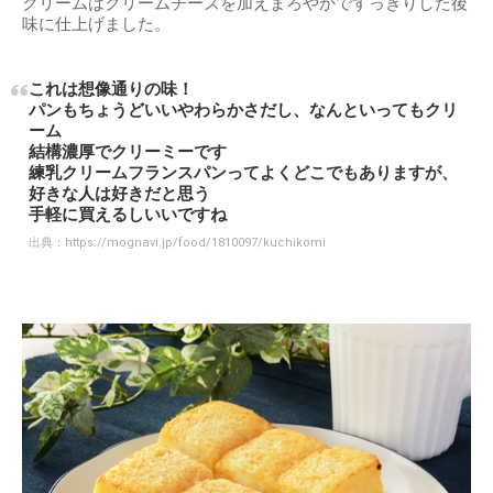
クリームはクリームチーズを加えまろやかですっきりした後
味に仕上げました。
これは想像通りの味！
パンもちょうどいいやわらかさだし、なんといってもクリ
ーム
結構濃厚でクリーミーです
練乳クリームフランスパンってよくどこでもありますが、
好きな人は好きだと思う
手軽に買えるしいいですね
出典：
https://mognavi.jp/food/1810097/kuchikomi