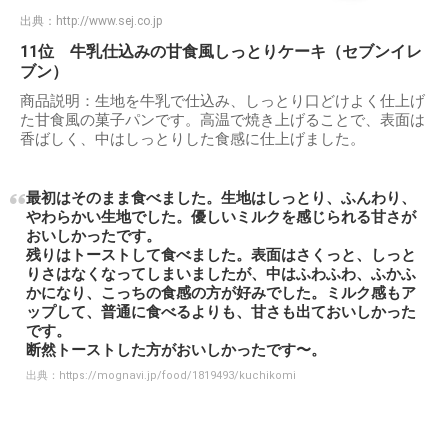
出典：
http://www.sej.co.jp
11位 牛乳仕込みの甘食風しっとりケーキ（セブンイレ
ブン）
商品説明：生地を牛乳で仕込み、しっとり口どけよく仕上げ
た甘食風の菓子パンです。高温で焼き上げることで、表面は
香ばしく、中はしっとりした食感に仕上げました。
最初はそのまま食べました。生地はしっとり、ふんわり、
やわらかい生地でした。優しいミルクを感じられる甘さが
おいしかったです。
残りはトーストして食べました。表面はさくっと、しっと
りさはなくなってしまいましたが、中はふわふわ、ふかふ
かになり、こっちの食感の方が好みでした。ミルク感もア
ップして、普通に食べるよりも、甘さも出ておいしかった
です。
断然トーストした方がおいしかったです〜。
出典：
https://mognavi.jp/food/1819493/kuchikomi