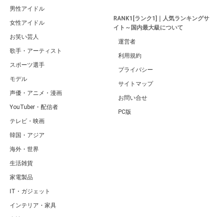
男性アイドル
RANK1[ランク1]｜人気ランキングサ
女性アイドル
イト～国内最大級について
お笑い芸人
運営者
歌手・アーティスト
利用規約
スポーツ選手
プライバシー
モデル
サイトマップ
声優・アニメ・漫画
お問い合せ
YouTuber・配信者
PC版
テレビ・映画
韓国・アジア
海外・世界
生活雑貨
家電製品
IT・ガジェット
インテリア・家具