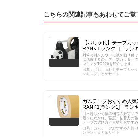
こちらの関連記事もあわせてご覧
【おしゃれ】テープカッタ
RANK1[ランク1]｜ラ
封筒の封かんやメモ紙を貼り付け
に活躍するのがテープカッターで
ンキングTOP20を紹介します。
出典：【おしゃれ】テープカッターの
ンキングまとめサイト
ガムテープおすすめ人気2
RANK1[ランク1]｜ラ
引っ越しや荷物の梱包の必需品で
素材にわかれ、強度・粘着力の強
テープの選び方と素材別おすすめ
出典：ガムテープおすすめ人気21選
ンキングまとめサイト