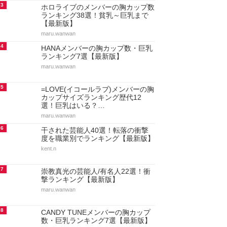
3
ホロライブのメンバーの胸カップ数
ランキング38選！貧乳～巨乳まで
【最新版】
maru.wanwan
4
HANAメンバーの胸カップ数・巨乳
ランキング7選【最新版】
maru.wanwan
5
=LOVE(イコールラブ)メンバーの胸
カップサイズランキング歴代12
選！巨乳はいる？…
maru.wanwan
6
干された芸能人40選！転落の衝撃
度を職業別でランキング【最新版】
kent.n
7
崇教真光の芸能人/有名人22選！衝
撃ランキング【最新版】
maru.wanwan
8
CANDY TUNEメンバーの胸カップ
数・巨乳ランキング7選【最新版】