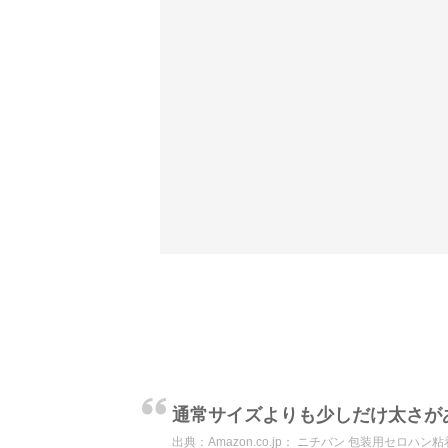
通常サイズよりも少しだけ太さが
出典：
Amazon.co.jp： ニチバン 包装用セロハン粘