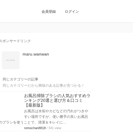
会員登録
ログイン
スポンサードリンク
maru.wanwan
同じカテゴリーの記事
同じカテゴリーだから興味のある記事が見つかる！
お風呂掃除ブラシの人気おすすめラ
ンキング20選と選び方＆口コミ
【最新版】
お風呂は水垢やカビなどの汚れがつきや
すい場所ですが、使い勝手の良いお風呂
のブラシを使うことで、清潔＆キレイに…
remochan8818
/ 341 view