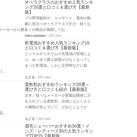
オペラグラスのおすすめ人気ランキ
ング20選と口コミ＆選び方【最新
版】
プロ野球観戦や、コンサート、屋内の観
劇に役立つオペラグラスですが、様々な
メーカーから数多くの商品が展開してお…
maru.wanwan
/ 286 view
乾電池おすすめ人気ランキング15
と口コミ＆選び方【最新版】
ニッケルやリチウムの充電池の登場によ
り、めっきり購入頻度が少なくなってし
まった乾電池。しかし災害時などに頼
り…
もどる
/ 250 view
柔軟剤おすすめランキング20選～
選び方と口コミも紹介【最新版】
近年、様々なメーカーが新製品開発に力
を入れている柔軟剤。店頭にもたくさん
の種類が並んでいて、どれにしようか
悩…
もどる
/ 308 view
眉毛シェーバーおすすめ30選！メ
ンズ・レディース別の人気ランキン
グTOP15【最新版…