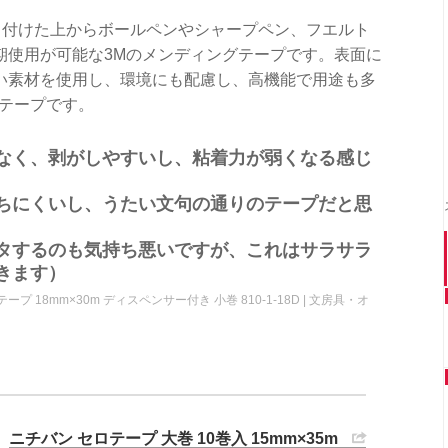
り付けた上からボールペンやシャープペン、フエルト
期使用が可能な3Mのメンディングテープです。表面に
い素材を使用し、環境にも配慮し、高機能で用途も多
グテープです。
なく、剥がしやすいし、粘着力が弱くなる感じ
ちにくいし、うたい文句の通りのテープだと思
タするのも気持ち悪いですが、これはサラサラ
きます）
テープ 18mm×30m ディスペンサー付き 小巻 810-1-18D | 文房具・オ
ニチバン セロテープ 大巻 10巻入 15mm×35m