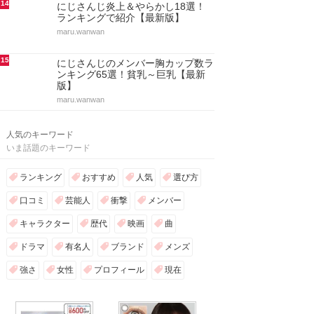
14
にじさんじ炎上＆やらかし18選！
ランキングで紹介【最新版】
maru.wanwan
15
にじさんじのメンバー胸カップ数ラ
ンキング65選！貧乳～巨乳【最新
版】
maru.wanwan
人気のキーワード
いま話題のキーワード
ランキング
おすすめ
人気
選び方
口コミ
芸能人
衝撃
メンバー
キャラクター
歴代
映画
曲
ドラマ
有名人
ブランド
メンズ
強さ
女性
プロフィール
現在