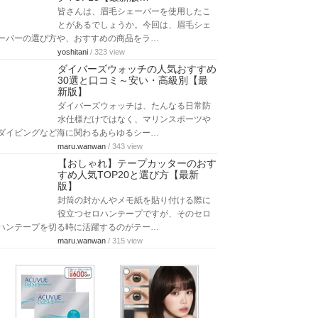
皆さんは、眉毛シェーバーを使用したこ
とがあるでしょうか。今回は、眉毛シェ
ーバーの選び方や、おすすめの商品をラ…
yoshitani
/ 323 view
ダイバーズウォッチの人気おすすめ
30選と口コミ～安い・高級別【最
新版】
ダイバーズウォッチは、たんなる日常防
水仕様だけではなく、マリンスポーツや
ダイビングなど海に関わるあらゆるシー…
maru.wanwan
/ 343 view
【おしゃれ】テープカッターのおす
すめ人気TOP20と選び方【最新
版】
封筒の封かんやメモ紙を貼り付ける際に
役立つセロハンテープですが、そのセロ
ハンテープを切る時に活躍するのがテー…
maru.wanwan
/ 315 view