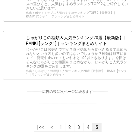
スの選び方と、人気おすすめランキングTOP32をご紹介してい
きたいと思います。
出典：ポテトチップス人気おすすめランキングTOP32【最新版】 |
RANK1[ランク1]｜ランキングまとめサイト
じゃがりこの種類＆人気ランキング20選【最新版】 |
RANK1[ランク1]｜ランキングまとめサイト
じゃがりこはお好きですか？食べ始めたら食べきるまで止めら
れないという方も多いのではないでしょうか？種類は非常に多
くて、発売中止のモノもいれると100以上もあります。今回は
そんなじゃがりこの種類をまとめながら、じゃがりこ人気ラン
キング20選をご紹介します。
出典：じゃがりこの種類＆人気ランキング20選【最新版】 | RANK1[ランク
1]｜ランキングまとめサイト
-----------------広告の後に次ページに続きます-----------------
----------------------------------------------------------------
|<<
<
1
2
3
4
5