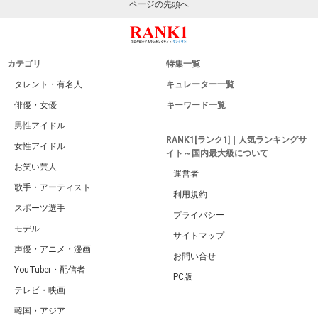
ページの先頭へ
カテゴリ
特集一覧
タレント・有名人
キュレーター一覧
俳優・女優
キーワード一覧
男性アイドル
RANK1[ランク1]｜人気ランキングサ
女性アイドル
イト～国内最大級について
お笑い芸人
運営者
歌手・アーティスト
利用規約
スポーツ選手
プライバシー
モデル
サイトマップ
声優・アニメ・漫画
お問い合せ
YouTuber・配信者
PC版
テレビ・映画
韓国・アジア