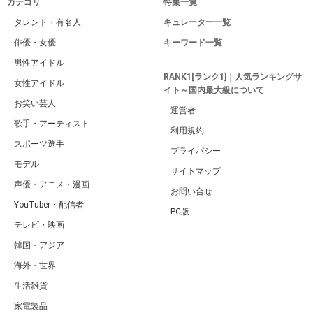
カテゴリ
特集一覧
タレント・有名人
キュレーター一覧
俳優・女優
キーワード一覧
男性アイドル
RANK1[ランク1]｜人気ランキングサ
女性アイドル
イト～国内最大級について
お笑い芸人
運営者
歌手・アーティスト
利用規約
スポーツ選手
プライバシー
モデル
サイトマップ
声優・アニメ・漫画
お問い合せ
YouTuber・配信者
PC版
テレビ・映画
韓国・アジア
海外・世界
生活雑貨
家電製品