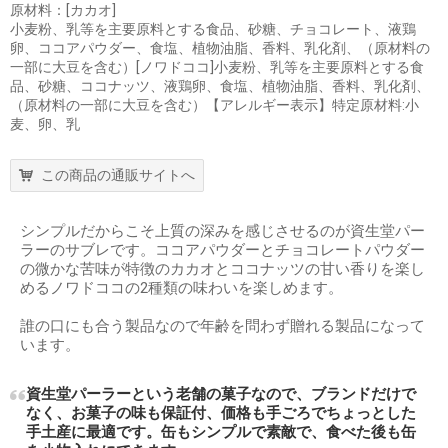
原材料：[カカオ]
小麦粉、乳等を主要原料とする食品、砂糖、チョコレート、液鶏
卵、ココアパウダー、食塩、植物油脂、香料、乳化剤、（原材料の
一部に大豆を含む）[ノワドココ]小麦粉、乳等を主要原料とする食
品、砂糖、ココナッツ、液鶏卵、食塩、植物油脂、香料、乳化剤、
（原材料の一部に大豆を含む）【アレルギー表示】特定原材料:小
麦、卵、乳
この商品の通販サイトへ
シンプルだからこそ上質の深みを感じさせるのが資生堂パー
ラーのサブレです。ココアパウダーとチョコレートパウダー
の微かな苦味が特徴のカカオとココナッツの甘い香りを楽し
めるノワドココの2種類の味わいを楽しめます。
誰の口にも合う製品なので年齢を問わず贈れる製品になって
います。
資生堂パーラーという老舗の菓子なので、ブランドだけで
なく、お菓子の味も保証付、価格も手ごろでちょっとした
手土産に最適です。缶もシンプルで素敵で、食べた後も缶