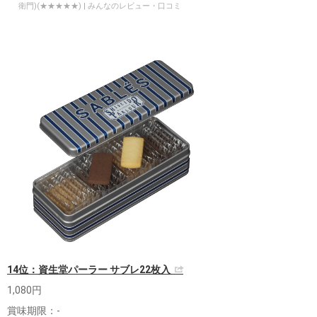
衛門)(★★★★★) | みんなのレビュー・口コミ
14位：資生堂パーラー サブレ22枚入
1,080円
賞味期限：-