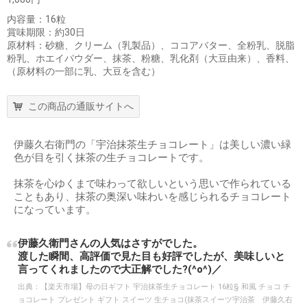
内容量：16粒
賞味期限：約30日
原材料：砂糖、クリーム（乳製品）、ココアバター、全粉乳、脱脂
粉乳、ホエイパウダー、抹茶、粉糖、乳化剤（大豆由来）、香料、
（原材料の一部に乳、大豆を含む）
この商品の通販サイトへ
伊藤久右衛門の「宇治抹茶生チョコレート」は美しい濃い緑
色が目を引く抹茶の生チョコレートです。
抹茶を心ゆくまで味わって欲しいという思いで作られている
こともあり、抹茶の奥深い味わいを感じられるチョコレート
になっています。
伊藤久衛門さんの人気はさすがでした。
渡した瞬間、高評価で見た目も好評でしたが、美味しいと
言ってくれましたので大正解でした?(^o^)／
出典：
【楽天市場】母の日ギフト 宇治抹茶生チョコレート 16粒§ 和風 チョコ チ
ョコレート プレゼント ギフト スイーツ 生チョコ(抹茶スイーツ宇治茶 伊藤久右