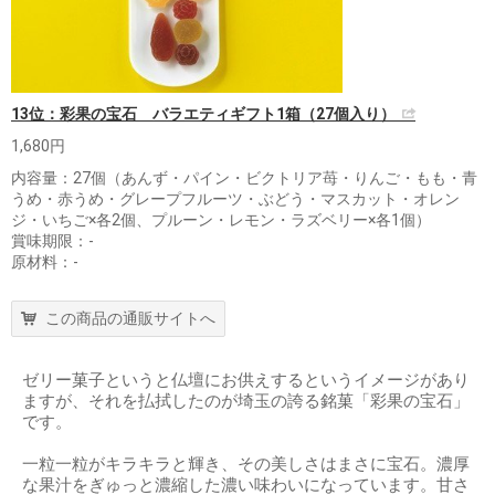
13位：彩果の宝石 バラエティギフト1箱（27個入り）
1,680円
内容量：27個（あんず・パイン・ビクトリア苺・りんご・もも・青
うめ・赤うめ・グレープフルーツ・ぶどう・マスカット・オレン
ジ・いちご×各2個、プルーン・レモン・ラズベリー×各1個）
賞味期限：-
原材料：-
この商品の通販サイトへ
ゼリー菓子というと仏壇にお供えするというイメージがあり
ますが、それを払拭したのが埼玉の誇る銘菓「彩果の宝石」
です。
一粒一粒がキラキラと輝き、その美しさはまさに宝石。濃厚
な果汁をぎゅっと濃縮した濃い味わいになっています。甘さ