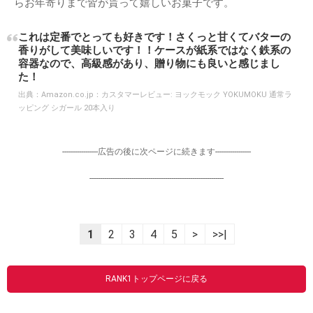
らお年寄りまで皆が貰って嬉しいお菓子です。
これは定番でとっても好きです！さくっと甘くてバターの
香りがして美味しいです！！ケースが紙系ではなく鉄系の
容器なので、高級感があり、贈り物にも良いと感じまし
た！
出典：
Amazon.co.jp：カスタマーレビュー: ヨックモック YOKUMOKU 通常ラ
ッピング シガール 20本入り
-----------------広告の後に次ページに続きます-----------------
----------------------------------------------------------------
1
2
3
4
5
>
>>|
RANK1トップページに戻る