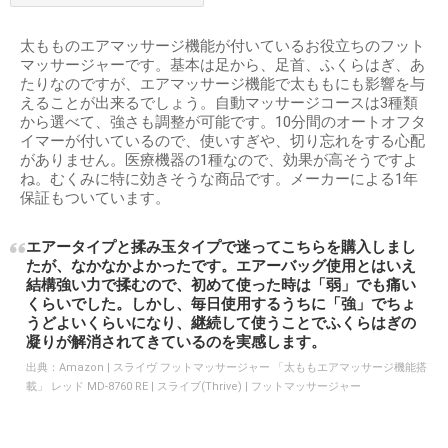
太もものエアマッサージ機能が付いているお役立ちのフット
マッサージャーです。基本は足から、足首、ふくらはぎ、あ
たりなのですが、エアマッサージ機能で太ももにも影響を与
えることが出来るでしょう。自動マッサージコースは3種類
から選べて、強さも調整が可能です。10分間のオートオフタ
イマーが付いているので、使いすぎや、切り忘れをする心配
がありません。医療機器の1種なので、効果が高そうですよ
ね。むくみに特に効きそうな商品です。メーカーによる1年
保証もついています。
エアータイプと揉み玉タイプで迷ってこちらを購入しまし
たが、なかなかよかったです。エアーバッグ使用とはいえ
結構強い力で揉むので、初めて使った時は「弱」でも痛い
くらいでした。しかし、毎日使用するうちに「強」でちょ
うどよいくらいになり、継続して使うことでふくらはぎの
凝りが解消されてきているのを実感します。
出典：
Amazon | スライヴ フットマッサージャー 「太ももエアマッサージ機能搭
載」 レッド MD-8760 RE | スライブ(Thrive) | フットマッサージャー