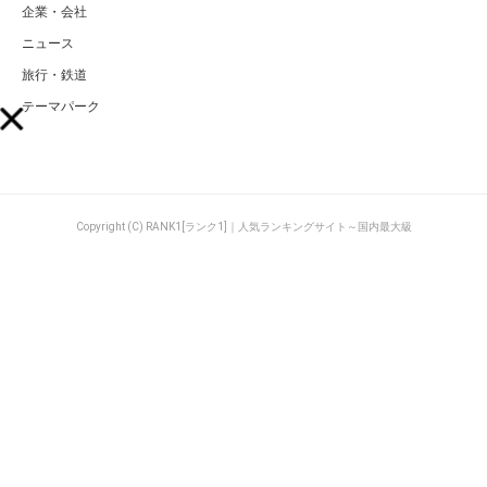
企業・会社
ニュース
旅行・鉄道
テーマパーク
Copyright (C) RANK1[ランク1]｜人気ランキングサイト～国内最大級