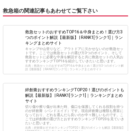
救急箱の関連記事もあわせてご覧下さい
救急セットのおすすめTOP16＆中身まとめ！選び方3
つのポイント解説【最新版】 | RANK1[ランク1]｜ラン
キングまとめサイト
キャンプや山登りなど、アウトドアに欠かせないのが救急セッ
トです。ここでは救急セットの選び方3つのポイント、そして
救急セットに必要な中身を解説すると共に救急セットの人気お
すすめランキングTOP16を紹介していきたいと思います。
出典：救急セットのおすすめTOP16＆中身まとめ！選び方3つのポイント解
説【最新版】 | RANK1[ランク1]｜ランキングまとめサイト
絆創膏おすすめランキングTOP20！選びのポイントも
解説【最新版】 | RANK1[ランク1]｜ランキングまとめ
サイト
切り傷や擦り傷が出来た時、傷口を保護してくれる役割を持つ
のが絆創膏（バンドエイド）です。現在絆創膏は種類も豊富に
なっており、どれを選んだら良いのか中々難しいものです。こ
こでは絆創膏の選び方とおすすめランキングTOP20を見ていき
たいと思います。
出典：絆創膏おすすめランキングTOP20！選びのポイントも解説【最新版】