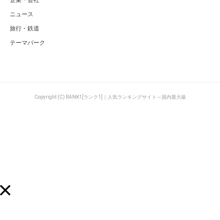
ニュース
旅行・鉄道
テーマパーク
Copyright (C) RANK1[ランク1]｜人気ランキングサイト～国内最大級