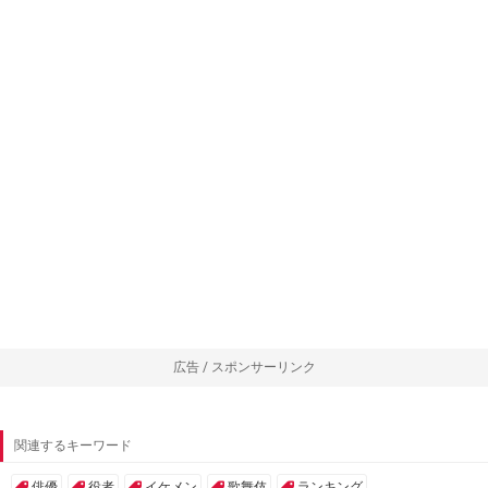
広告 / スポンサーリンク
関連するキーワード
俳優
役者
イケメン
歌舞伎
ランキング