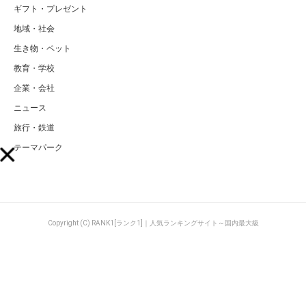
ギフト・プレゼント
地域・社会
生き物・ペット
教育・学校
企業・会社
ニュース
旅行・鉄道
テーマパーク
Copyright (C) RANK1[ランク1]｜人気ランキングサイト～国内最大級