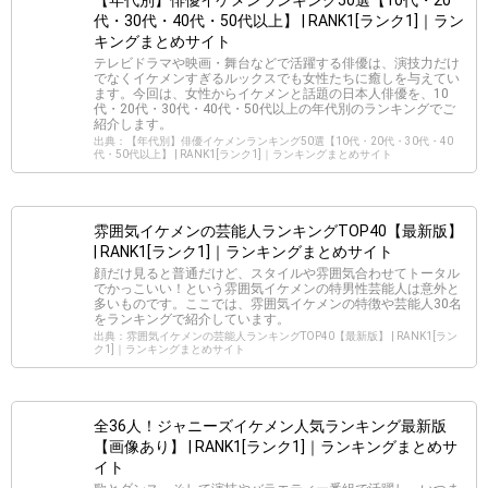
【年代別】俳優イケメンランキング50選【10代・20
代・30代・40代・50代以上】 | RANK1[ランク1]｜ラン
キングまとめサイト
テレビドラマや映画・舞台などで活躍する俳優は、演技力だけ
でなくイケメンすぎるルックスでも女性たちに癒しを与えてい
ます。今回は、女性からイケメンと話題の日本人俳優を、10
代・20代・30代・40代・50代以上の年代別のランキングでご
紹介します。
出典：【年代別】俳優イケメンランキング50選【10代・20代・30代・40
代・50代以上】 | RANK1[ランク1]｜ランキングまとめサイト
雰囲気イケメンの芸能人ランキングTOP40【最新版】
| RANK1[ランク1]｜ランキングまとめサイト
顔だけ見ると普通だけど、スタイルや雰囲気合わせてトータル
でかっこいい！という雰囲気イケメンの特男性芸能人は意外と
多いものです。ここでは、雰囲気イケメンの特徴や芸能人30名
をランキングで紹介しています。
出典：雰囲気イケメンの芸能人ランキングTOP40【最新版】 | RANK1[ラン
ク1]｜ランキングまとめサイト
全36人！ジャニーズイケメン人気ランキング最新版
【画像あり】 | RANK1[ランク1]｜ランキングまとめサ
イト