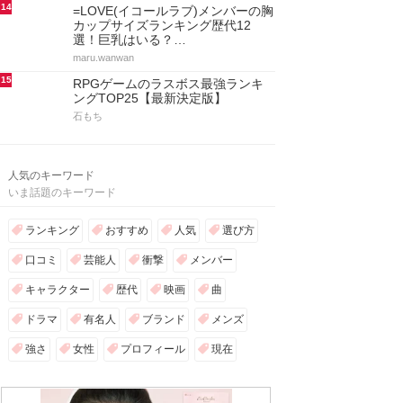
14
=LOVE(イコールラブ)メンバーの胸
カップサイズランキング歴代12
選！巨乳はいる？…
maru.wanwan
15
RPGゲームのラスボス最強ランキ
ングTOP25【最新決定版】
石もち
人気のキーワード
いま話題のキーワード
ランキング
おすすめ
人気
選び方
口コミ
芸能人
衝撃
メンバー
キャラクター
歴代
映画
曲
ドラマ
有名人
ブランド
メンズ
強さ
女性
プロフィール
現在