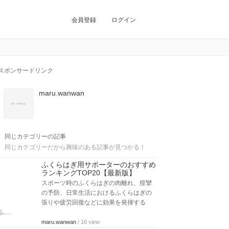
会員登録
ログイン
スポンサードリンク
maru.wanwan
同じカテゴリーの記事
同じカテゴリーだから興味のある記事が見つかる！
ふくらはぎ用サポーターのおすすめ
ランキングTOP20【最新版】
スポーツ時のふくらはぎの肉離れ、痙攣
の予防、日常生活におけるふくらはぎの
張りや疲労回復などに効果を発揮する
ふ…
maru.wanwan
/ 16 view