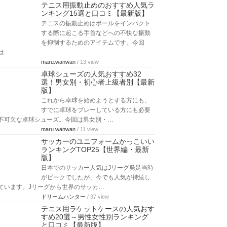
テニス用振動止めのおすすめ人気ラ
ンキング15選と口コミ【最新版】
テニスの振動止めはボールをインパクト
する際に起こる手首などへの不快な振動
を抑制するためのアイテムです。今回
は…
maru.wanwan
/ 13 view
卓球シューズの人気おすすめ32
選！男女別・初心者上級者別【最新
版】
これから卓球を始めようとする方にも、
すでに卓球をプレーしている方にも必要
不可欠な卓球シューズ。今回は男女別・…
maru.wanwan
/ 11 view
サッカーのユニフォームかっこいい
ランキングTOP25【世界編・最新
版】
日本でのサッカー人気はJリーグ発足当時
がピークでしたが、今でも人気が持続し
ています。Jリーグから世界のサッカ…
ドリームハンター
/ 37 view
テニス用ラケットケースの人気おす
すめ20選～男性女性別ランキング
と口コミ【最新版】