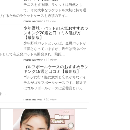
テニスをする際、ラケットは当然とし
て、その大事なラケットを大切に持ち運
びするためのラケットケースも必須のアイ…
maru.wanwan
/ 11 view
少年野球・バットの人気おすすめラ
ンキング20選と口コミ＆選び方
【最新版】
少年野球バットといえば、金属バットが
主流となっていますが、近年は飛ぶバッ
トとして高反発バットも開発され、飛距…
maru.wanwan
/ 12 view
ゴルフボールケースのおすすめラン
キング15選と口コミ【最新版】
ゴルフに行く際に意外と忘れがちなアイ
テムがゴルフボールケースです。最近で
はゴルフボールケースは必需品といえ
ま…
maru.wanwan
/ 10 view