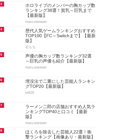
3
ホロライブのメンバーの胸カップ数
ランキング38選！貧乳～巨乳まで
【最新版】
maru.wanwan
4
歴代人気ゲームランキングおすすめ
TOP100【FC～Switchまで】【最新
版】
石もち
5
声優の胸カップ数ランキング32選
～巨乳の声優も紹介【最新版】
maru.wanwan
6
埋没法で二重にした芸能人ランキン
グTOP20【最新版】
kii428
7
ラーメン二郎の店舗おすすめ人気ラ
ンキングTOP40と口コミ【最新
版】
maru.wanwan
8
ほくろを除去した芸能人22選！衝
撃ランキング【画像あり・最新版】