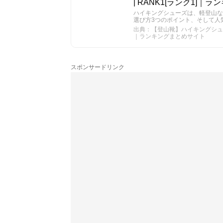
| RANK1[ランク1]｜
ハイキングシューズは、軽登山な
選び方3つのポイント、そして人
出典：【登山靴】ハイキングシューズ
｜ランキングまとめサイト
スポンサードリンク