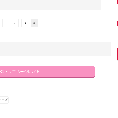
1
2
3
4
NK1トップページに戻る
ューズ