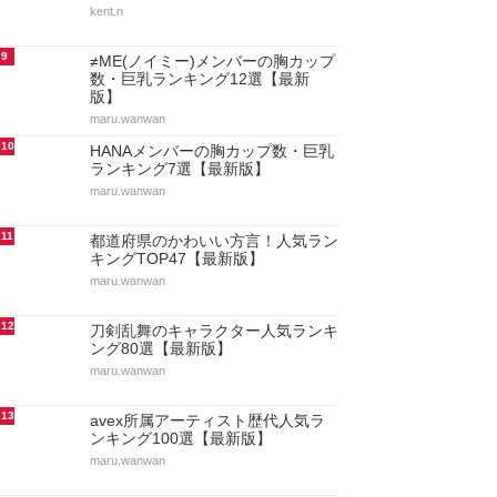
kent.n
9
≠ME(ノイミー)メンバーの胸カップ
数・巨乳ランキング12選【最新
版】
maru.wanwan
10
HANAメンバーの胸カップ数・巨乳
ランキング7選【最新版】
maru.wanwan
11
都道府県のかわいい方言！人気ラン
キングTOP47【最新版】
maru.wanwan
12
刀剣乱舞のキャラクター人気ランキ
ング80選【最新版】
maru.wanwan
13
avex所属アーティスト歴代人気ラ
ンキング100選【最新版】
maru.wanwan