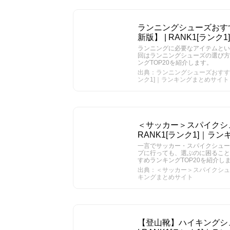
ランニングシューズおすす
新版】 | RANK1[ラン
ランニングに必要なアイテムとい
回はランニングシューズの選び方
ングTOP20を紹介します。
出典：ランニングシューズおすすめ人
ンク1]｜ランキングまとめサイト
＜サッカー＞スパイクシュ
RANK1[ランク1]｜ラ
一言でサッカー・スパイクシュー
プに行っても、選ぶのに困ること
すめランキングTOP20を紹介し
出典：＜サッカー＞スパイクシューズ
キングまとめサイト
【登山靴】ハイキングシ