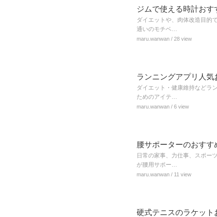
ジムで使える時計おす
ダイエットや、肉体改造目的
通いのモチベ…
maru.wanwan
/ 28 view
ランニングアプリ人気お
ダイエット・健康維持などラ
ためのアイテ…
maru.wanwan
/ 6 view
腰サポーターのおすすめ
日常の家事、力仕事、スポー
が腰用サポー…
maru.wanwan
/ 11 view
硬式テニスのラケット