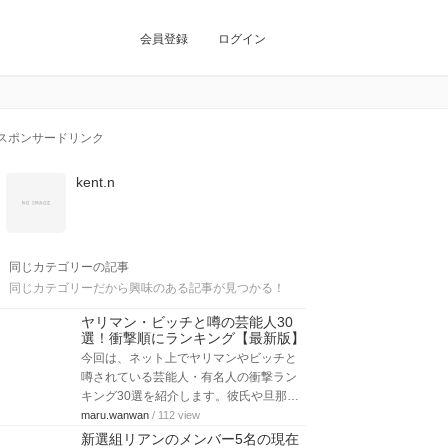
会員登録
ログイン
スポンサードリンク
kent.n
同じカテゴリーの記事
同じカテゴリーだから興味のある記事が見つかる！
ヤリマン・ビッチと噂の芸能人30
選！衝撃順にランキング【最新版】
今回は、ネット上でヤリマンやビッチと
噂されている芸能人・有名人の衝撃ラン
キング30選を紹介します。彼氏や旦那…
maru.wanwan
/ 112 view
新選組リアンのメンバー5名の現在