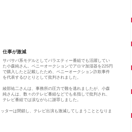
仕事が激減
サバサバ系モデルとしてバラエティー番組でも活躍してい
た小森純さん。ペニーオークションでアロマ加湿器を225円
で購入したと記載したため、ペニーオークション詐欺事件
を代表するひとりとして批判されました。
綾部祐二さんは、事務所の圧力で難を逃れましたが、小森
純さんは、数々のテレビ番組などでも名指しで批判され、
テレビ番組では涙ながらに謝罪しました。
イッターは閉鎖し、テレビ出演も激減してしまうこととなりま