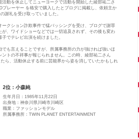
能活動を休止してニューヨークで活動を開始した綾部祐二さ
VDプレーヤー を格安で購入したとブログに掲載し、依頼主か
円の謝礼を受け取っていました。
オークション詐欺事件で猛バッシングを受け、ブログで謝罪
たが、ワイドショーなどでは一切追及されず、その後も変わ
様子でテレビ出演を続けました。
動でも言えることですが、所属事務所の力が強ければ強いほ
レントの不祥事が報じられません。この時、綾部祐二さん
したら、活動休止する前に芸能界から姿を消していたかもしれ
2位：小森純
生年月日：1985年11月22日
出身地：神奈川県川崎市川崎区
職業：ファッションモデル
所属事務所：TWIN PLANET ENTERTAINMENT