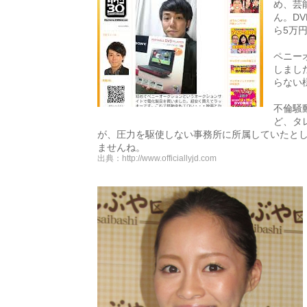
め、芸
ん。D
ら5万
ペニー
しまし
らない
不倫騒
ど、タ
が、圧力を駆使しない事務所に所属していたと
ませんね。
出典：
http://www.officiallyjd.com