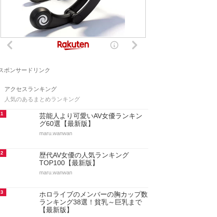
スポンサードリンク
アクセスランキング
人気のあるまとめランキング
1
芸能人より可愛いAV女優ランキン
グ60選【最新版】
maru.wanwan
2
歴代AV女優の人気ランキング
TOP100【最新版】
maru.wanwan
3
ホロライブのメンバーの胸カップ数
ランキング38選！貧乳～巨乳まで
【最新版】