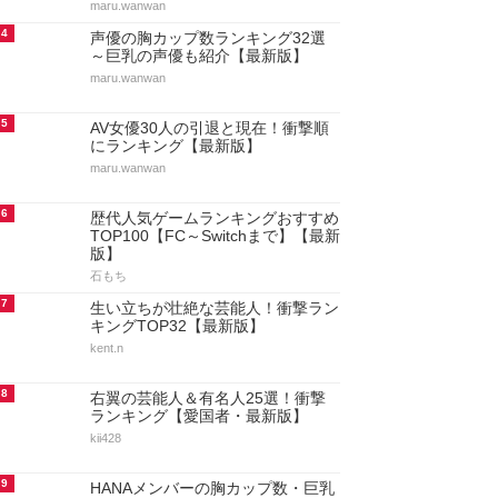
maru.wanwan
4
声優の胸カップ数ランキング32選
～巨乳の声優も紹介【最新版】
maru.wanwan
5
AV女優30人の引退と現在！衝撃順
にランキング【最新版】
maru.wanwan
6
歴代人気ゲームランキングおすすめ
TOP100【FC～Switchまで】【最新
版】
石もち
7
生い立ちが壮絶な芸能人！衝撃ラン
キングTOP32【最新版】
kent.n
8
右翼の芸能人＆有名人25選！衝撃
ランキング【愛国者・最新版】
kii428
9
HANAメンバーの胸カップ数・巨乳