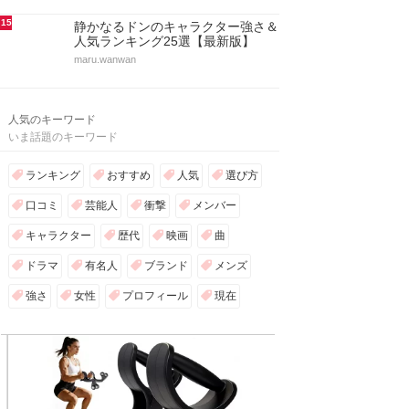
15
静かなるドンのキャラクター強さ＆
人気ランキング25選【最新版】
maru.wanwan
人気のキーワード
いま話題のキーワード
ランキング
おすすめ
人気
選び方
口コミ
芸能人
衝撃
メンバー
キャラクター
歴代
映画
曲
ドラマ
有名人
ブランド
メンズ
強さ
女性
プロフィール
現在