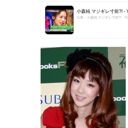
小森純 マジギレ寸前?! - Y
出典：小森純 マジギレ寸前?! - Yo