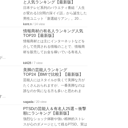
と人気ランキング【最新版】
日本テレビ系列のバラエティ番組「人生
が変わる1分間の深イイ話」から誕生した
男性ユニット「新選組リアン」。20…
kent.n
/ 14 view
情報商材の有名人ランキング人気
TOP20【最新版】
情報商材とは主にインターネットなどを
介して売買される情報のことで、情報商
材を販売してお金を稼いでいる有名人
が…
kii428
/ 7 view
美脚の芸能人ランキング
TOP24【BMIで比較】【最新版】
芸能人にはスタイルが良くて美脚な方が
たくさんおられますが、一番美脚なのは
誰なのか気になる方も多いと思われま
す…
sagada
/ 20 view
PTSDの芸能人＆有名人25選～衝撃
順にランキング【最新版】
強烈なショック体験や強い精神的ストレ
スが心のダメージとして残るPTSD。実は