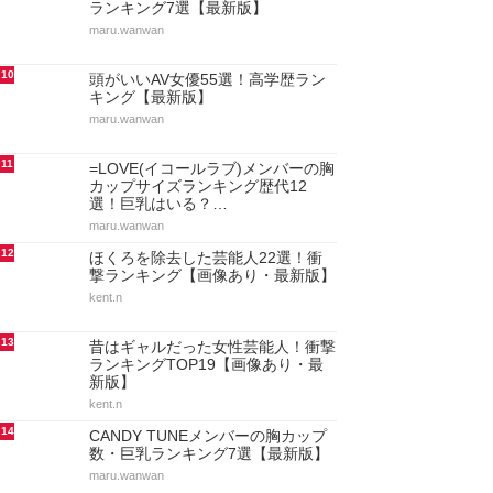
ランキング7選【最新版】
maru.wanwan
10
頭がいいAV女優55選！高学歴ラン
キング【最新版】
maru.wanwan
11
=LOVE(イコールラブ)メンバーの胸
カップサイズランキング歴代12
選！巨乳はいる？…
maru.wanwan
12
ほくろを除去した芸能人22選！衝
撃ランキング【画像あり・最新版】
kent.n
13
昔はギャルだった女性芸能人！衝撃
ランキングTOP19【画像あり・最
新版】
kent.n
14
CANDY TUNEメンバーの胸カップ
数・巨乳ランキング7選【最新版】
maru.wanwan