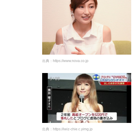
出典：
https://www.nova.co.jp
出典：
https://iwiz-chie.c.yimg.jp