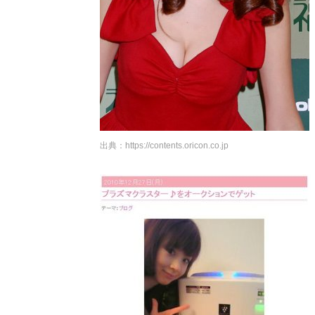
出典：
https://contents.oricon.co.jp