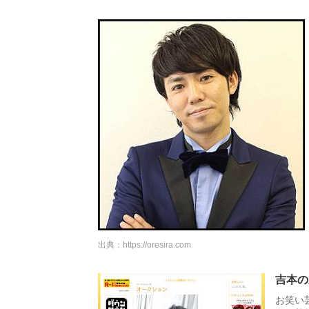
出典：
https://oresira.com
吉本の
お笑い