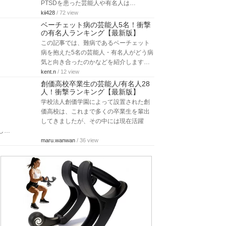
PTSDを患った芸能人や有名人は…
kii428
/ 72 view
ベーチェット病の芸能人5名！衝撃
の有名人ランキング【最新版】
この記事では、難病であるベーチェット
病を抱えた5名の芸能人・有名人がどう病
気と向き合ったのかなどを紹介します…
kent.n
/ 12 view
創価高校卒業生の芸能人/有名人28
人！衝撃ランキング【最新版】
学校法人創価学園によって設置された創
価高校は、これまで多くの卒業生を輩出
してきましたが、その中には現在活躍
し…
maru.wanwan
/ 36 view