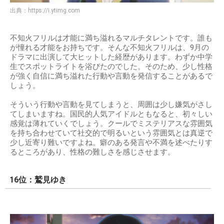
出典：
https://i.ytimg.com
不知火フリルは才能に満ち溢れるマルチタレントです。誰も
が憧れる才能をお持ちです。そんな不知火フリルは、9月の
ドラマに出演して大ヒットした経歴があります。わずか中学
生でスポットライトを浴びたのでした。そのため、少し性格
が強く自信に満ち溢れた行動や言動を発信することがあるで
しょう。
そういう行動や言動を見てしまうと、周囲は少し嫌気がさし
てしまいますね。国民的人気アイドルともなると、初々しい
感覚は薄れていくでしょう。クールでミステリアスな雰囲気
を持ち合わせていて社交的で明るいという雰囲気とは真逆で
少し近寄り難いですよね。癖のある発言や不満を述べたりす
るところがあり、性格の難しさを感じさせます。
16位：鷲見ゆき