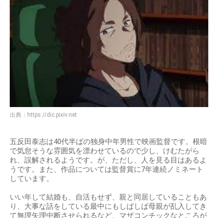
出典：
https://dic.pixiv.net
五反田泰志は40代半ばの独身中年男性で映画監督です。根暗
で気怠そうな雰囲気を漂わせているので少し、けむたがら
れ、誤解されるようです。が、ただし、人を見る目はあるよ
うです。また、作品については監督賞に7年連続ノミネート
しています。
いい年して結婚も、自活もせず、親と同居していることもあ
り、大事な話をしている最中にもしばしば母親が乱入してき
て無理矢理中断させられるなど、マザコンチックなところが