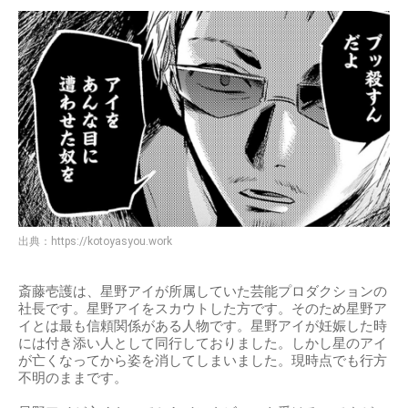
出典：
https://kotoyasyou.work
斎藤壱護は、星野アイが所属していた芸能プロダクションの
社長です。星野アイをスカウトした方です。そのため星野ア
イとは最も信頼関係がある人物です。星野アイが妊娠した時
には付き添い人として同行しておりました。しかし星のアイ
が亡くなってから姿を消してしまいました。現時点でも行方
不明のままです。