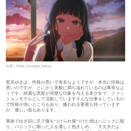
出典：
https://images.ciatr.jp
鷲見ゆきは、性格が悪いで有名なようですが、本当に性格は
悪いのですが、とにかく美貌に満ち溢れているのは事実なよ
うです。綺麗な黒髪が清楚な印象を与える美少女で、ファッ
ションモデルとして活動していますそんな仕事をしているの
で性格が強いところもあり、嫌われる要素も持っています
が、優しい面もあります。
事故でゆき顔に爪で傷をつけられ傷つけた側はパニックに陥
り、パニックに陥った人を優しく抱きしめ、「大丈夫だよ」