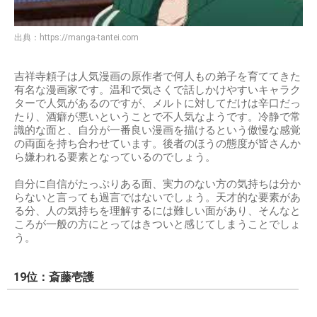
出典：
https://manga-tantei.com
吉祥寺頼子は人気漫画の原作者で何人もの弟子を育ててきた
有名な漫画家です。温和で気さくで話しかけやすいキャラク
ターで人気があるのですが、メルトに対してだけは辛口だっ
たり、酒癖が悪いということで不人気なようです。冷静で常
識的な面と、自分が一番良い漫画を描けるという傲慢な感覚
の両面を持ち合わせています。後者のほうの態度が皆さんか
ら嫌われる要素となっているのでしょう。
自分に自信がたっぷりある面、実力のない方の気持ちは分か
らないと言っても過言ではないでしょう。天才的な要素があ
る分、人の気持ちを理解するには難しい面があり、そんなと
ころが一般の方にとってはきついと感じてしまうことでしょ
う。
19位：斎藤壱護