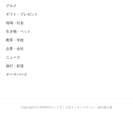
グルメ
ギフト・プレゼント
地域・社会
生き物・ペット
教育・学校
企業・会社
ニュース
旅行・鉄道
テーマパーク
Copyright (C) RANK1[ランク1]｜人気ランキングサイト～国内最大級