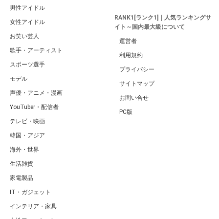
男性アイドル
RANK1[ランク1]｜人気ランキングサ
女性アイドル
イト～国内最大級について
お笑い芸人
運営者
歌手・アーティスト
利用規約
スポーツ選手
プライバシー
モデル
サイトマップ
声優・アニメ・漫画
お問い合せ
YouTuber・配信者
PC版
テレビ・映画
韓国・アジア
海外・世界
生活雑貨
家電製品
IT・ガジェット
インテリア・家具