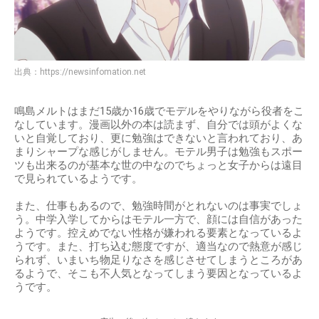
出典：
https://newsinfomation.net
鳴島メルトはまだ15歳か16歳でモデルをやりながら役者をこ
なしています。漫画以外の本は読まず、自分では頭がよくな
いと自覚しており、更に勉強はできないと言われており、あ
まりシャープな感じがしません。モテル男子は勉強もスポー
ツも出来るのが基本な世の中なのでちょっと女子からは遠目
で見られているようです。
また、仕事もあるので、勉強時間がとれないのは事実でしょ
う。中学入学してからはモテル一方で、顔には自信があった
ようです。控えめでない性格が嫌われる要素となっているよ
うです。また、打ち込む態度ですが、適当なので熱意が感じ
られず、いまいち物足りなさを感じさせてしまうところがあ
るようで、そこも不人気となってしまう要因となっているよ
うです。