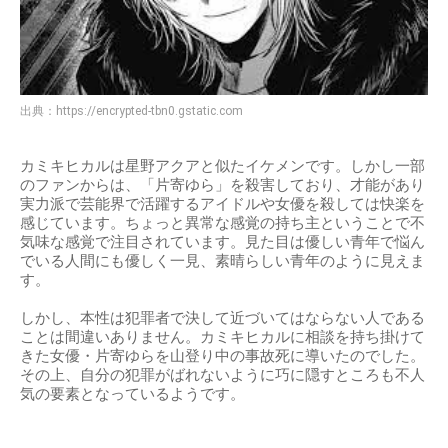
出典：
https://encrypted-tbn0.gstatic.com
カミキヒカルは星野アクアと似たイケメンです。しかし一部
のファンからは、「片寄ゆら」を殺害しており、才能があり
実力派で芸能界で活躍するアイドルや女優を殺しては快楽を
感じています。ちょっと異常な感覚の持ち主ということで不
気味な感覚で注目されています。見た目は優しい青年で悩ん
でいる人間にも優しく一見、素晴らしい青年のように見えま
す。
しかし、本性は犯罪者で決して近づいてはならない人である
ことは間違いありません。カミキヒカルに相談を持ち掛けて
きた女優・片寄ゆらを山登り中の事故死に導いたのでした。
その上、自分の犯罪がばれないように巧に隠すところも不人
気の要素となっているようです。