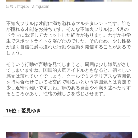
出典：
https://i.ytimg.com
不知火フリルは才能に満ち溢れるマルチタレントです。誰も
が憧れる才能をお持ちです。そんな不知火フリルは、9月の
ドラマに出演して大ヒットした経歴があります。わずか中学
生でスポットライトを浴びたのでした。そのため、少し性格
が強く自信に満ち溢れた行動や言動を発信することがあるで
しょう。
そういう行動や言動を見てしまうと、周囲は少し嫌気がさし
てしまいますね。国民的人気アイドルともなると、初々しい
感覚は薄れていくでしょう。クールでミステリアスな雰囲気
を持ち合わせていて社交的で明るいという雰囲気とは真逆で
少し近寄り難いですよね。癖のある発言や不満を述べたりす
るところがあり、性格の難しさを感じさせます。
16位：鷲見ゆき