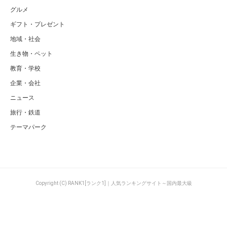
グルメ
ギフト・プレゼント
地域・社会
生き物・ペット
教育・学校
企業・会社
ニュース
旅行・鉄道
テーマパーク
Copyright (C) RANK1[ランク1]｜人気ランキングサイト～国内最大級