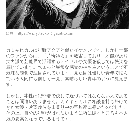
出典：
https://encrypted-tbn0.gstatic.com
カミキヒカルは星野アクアと似たイケメンです。しかし一部
のファンからは、「片寄ゆら」を殺害しており、才能があり
実力派で芸能界で活躍するアイドルや女優を殺しては快楽を
感じています。ちょっと異常な感覚の持ち主ということで不
気味な感覚で注目されています。見た目は優しい青年で悩ん
でいる人間にも優しく一見、素晴らしい青年のように見えま
す。
しかし、本性は犯罪者で決して近づいてはならない人である
ことは間違いありません。カミキヒカルに相談を持ち掛けて
きた女優・片寄ゆらを山登り中の事故死に導いたのでした。
その上、自分の犯罪がばれないように巧に隠すところも不人
気の要素となっているようです。