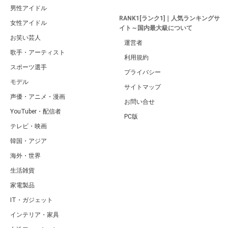
男性アイドル
RANK1[ランク1]｜人気ランキングサ
女性アイドル
イト～国内最大級について
お笑い芸人
運営者
歌手・アーティスト
利用規約
スポーツ選手
プライバシー
モデル
サイトマップ
声優・アニメ・漫画
お問い合せ
YouTuber・配信者
PC版
テレビ・映画
韓国・アジア
海外・世界
生活雑貨
家電製品
IT・ガジェット
インテリア・家具