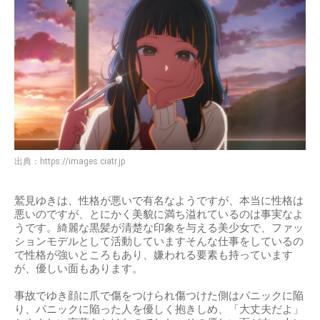
出典：
https://images.ciatr.jp
鷲見ゆきは、性格が悪いで有名なようですが、本当に性格は
悪いのですが、とにかく美貌に満ち溢れているのは事実なよ
うです。綺麗な黒髪が清楚な印象を与える美少女で、ファッ
ションモデルとして活動していますそんな仕事をしているの
で性格が強いところもあり、嫌われる要素も持っています
が、優しい面もあります。
事故でゆき顔に爪で傷をつけられ傷つけた側はパニックに陥
り、パニックに陥った人を優しく抱きしめ、「大丈夫だよ」