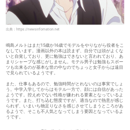
出典：
https://newsinfomation.net
鳴島メルトはまだ15歳か16歳でモデルをやりながら役者をこ
なしています。漫画以外の本は読まず、自分では頭がよくな
いと自覚しており、更に勉強はできないと言われており、あ
まりシャープな感じがしません。モテル男子は勉強もスポー
ツも出来るのが基本な世の中なのでちょっと女子からは遠目
で見られているようです。
また、仕事もあるので、勉強時間がとれないのは事実でしょ
う。中学入学してからはモテル一方で、顔には自信があった
ようです。控えめでない性格が嫌われる要素となっているよ
うです。また、打ち込む態度ですが、適当なので熱意が感じ
られず、いまいち物足りなさを感じさせてしまうところがあ
るようで、そこも不人気となってしまう要因となっているよ
うです。