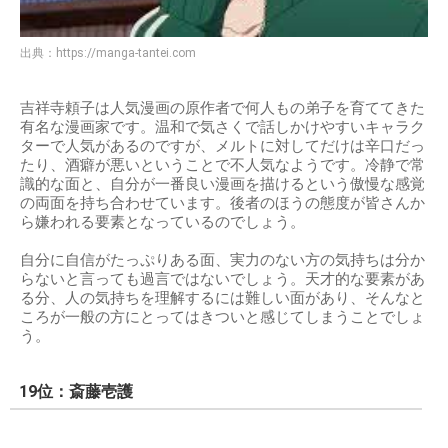
出典：
https://manga-tantei.com
吉祥寺頼子は人気漫画の原作者で何人もの弟子を育ててきた
有名な漫画家です。温和で気さくで話しかけやすいキャラク
ターで人気があるのですが、メルトに対してだけは辛口だっ
たり、酒癖が悪いということで不人気なようです。冷静で常
識的な面と、自分が一番良い漫画を描けるという傲慢な感覚
の両面を持ち合わせています。後者のほうの態度が皆さんか
ら嫌われる要素となっているのでしょう。
自分に自信がたっぷりある面、実力のない方の気持ちは分か
らないと言っても過言ではないでしょう。天才的な要素があ
る分、人の気持ちを理解するには難しい面があり、そんなと
ころが一般の方にとってはきついと感じてしまうことでしょ
う。
19位：斎藤壱護