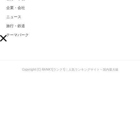
企業・会社
ニュース
旅行・鉄道
テーマパーク
Copyright (C) RANK1[ランク1]｜人気ランキングサイト～国内最大級