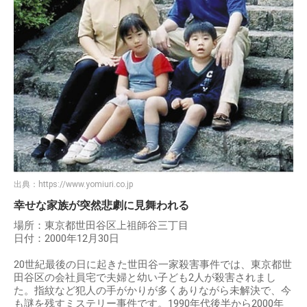
出典：
https://www.yomiuri.co.jp
幸せな家族が突然悲劇に見舞われる
場所：東京都世田谷区上祖師谷三丁目
日付：2000年12月30日
20世紀最後の日に起きた世田谷一家殺害事件では、東京都世
田谷区の会社員宅で夫婦と幼い子ども2人が殺害されまし
た。指紋など犯人の手がかりが多くありながら未解決で、今
も謎を残すミステリー事件です。1990年代後半から2000年