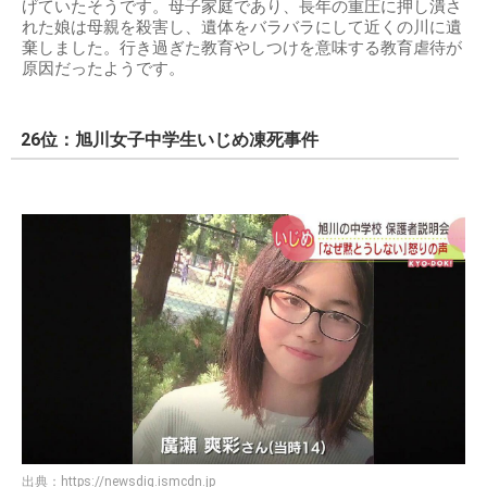
げていたそうです。母子家庭であり、長年の重圧に押し潰さ
れた娘は母親を殺害し、遺体をバラバラにして近くの川に遺
棄しました。行き過ぎた教育やしつけを意味する教育虐待が
原因だったようです。
26位：旭川女子中学生いじめ凍死事件
出典：
https://newsdig.ismcdn.jp