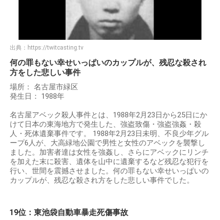
出典：
https://twitcasting.tv
何の罪もない幸せいっぱいのカップルが、残忍な殺され
方をした悲しい事件
場所： 名古屋市緑区
発生日： 1988年
名古屋アベック殺人事件とは、1988年2月23日から25日にか
けて日本の東海地方で発生した、強盗致傷・強盗強姦・殺
人・死体遺棄事件です。 1988年2月23日未明、不良少年グル
ープ6人が、大高緑地公園で男性と女性のアベックを襲撃し
ました。加害者達は女性を強姦し、さらにアベックにリンチ
を加えた末に殺害、遺体を山中に遺棄するなど残忍な犯行を
行い、世間を震撼させました。何の罪もない幸せいっぱいの
カップルが、残忍な殺され方をした悲しい事件でした。
19位：東池袋自動車暴走死傷事故