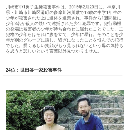
川崎市中1男子生徒殺害事件は、2015年2月20日に、神奈川
県・川崎市川崎区港町の多摩川河川敷で13歳の中学1年生の
少年が殺害された上に遺体を遺棄され、事件から1週間後に
少年3名が殺人の疑いで逮捕された少年犯罪です。犯行動機
の発端は被害者の少年が待ち合わせに遅れたことでした。主
犯格の少年らはそれに腹を立て、少年に暴行。そのことを少
年が別のグループに話し、騒ぎになったことを恨んでの犯行
でした。愛くるしい笑顔がもう見られないという母の気持ち
を思うと悲しいという言葉以外見つかりません。
24位：世田谷一家殺害事件