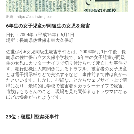
出典：
https://pbs.twimg.com
6年生の女子児童が同級生の女児を殺害
日付：2004年（平成16年）6月1日
場所：長崎県佐世保市東大久保町
佐世保小6女児同級生殺害事件とは、2004年6月1日午後、長
崎県の佐世保市立大久保小学校で、6年生の女子児童が同級
生の女児にカッターナイフで切り付けられて死亡した事件で
す。犯行動機は人間関係によるトラブル。被害者の女子児童
とは電子掲示板などで交流するなど、事件前まで仲は良かっ
たといいます。しかし、些細なことからウェブサイト上で喧
嘩になり、最終的に学校で被害者をカッターナイフで殺害。
遺族はもちろんのこと、現場を見た関係者もトラウマになる
ほどの惨劇だったようです。
29位：寝屋川監禁死事件