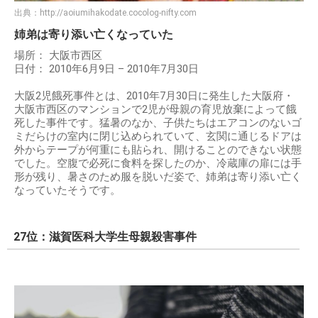
出典：
http://aoiumihakodate.cocolog-nifty.com
姉弟は寄り添い亡くなっていた
場所： 大阪市西区
日付： 2010年6月9日 – 2010年7月30日
大阪2児餓死事件とは、2010年7月30日に発生した大阪府・
大阪市西区のマンションで2児が母親の育児放棄によって餓
死した事件です。猛暑のなか、子供たちはエアコンのないゴ
ミだらけの室内に閉じ込められていて、玄関に通じるドアは
外からテープが何重にも貼られ、開けることのできない状態
でした。空腹で必死に食料を探したのか、冷蔵庫の扉には手
形が残り、暑さのため服を脱いだ姿で、姉弟は寄り添い亡く
なっていたそうです。
27位：滋賀医科大学生母親殺害事件