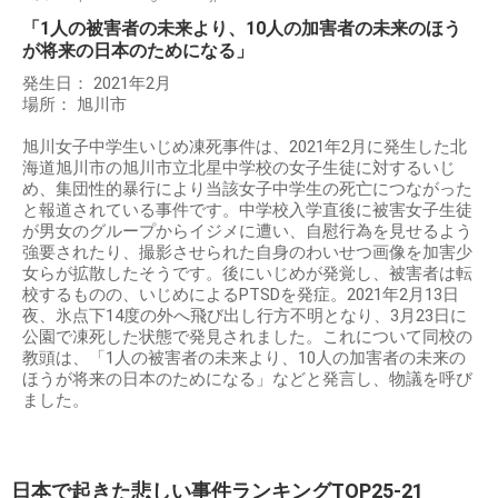
「1人の被害者の未来より、10人の加害者の未来のほう
が将来の日本のためになる」
発生日： 2021年2月
場所： 旭川市
旭川女子中学生いじめ凍死事件は、2021年2月に発生した北
海道旭川市の旭川市立北星中学校の女子生徒に対するいじ
め、集団性的暴行により当該女子中学生の死亡につながった
と報道されている事件です。中学校入学直後に被害女子生徒
が男女のグループからイジメに遭い、自慰行為を見せるよう
強要されたり、撮影させられた自身のわいせつ画像を加害少
女らが拡散したそうです。後にいじめが発覚し、被害者は転
校するものの、いじめによるPTSDを発症。2021年2月13日
夜、氷点下14度の外へ飛び出し行方不明となり、3月23日に
公園で凍死した状態で発見されました。これについて同校の
教頭は、「1人の被害者の未来より、10人の加害者の未来の
ほうが将来の日本のためになる」などと発言し、物議を呼び
ました。
日本で起きた悲しい事件ランキングTOP25-21