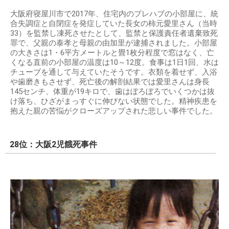
大阪府寝屋川市で2017年、住宅内のプレハブの小部屋に、統
合失調症と自閉症を発症していた長女の柿元愛里さん（当時
33）を監禁し凍死させたとして、監禁と保護責任者遺棄致死
罪で、父親の泰孝と母親の由加里が逮捕されました。小部屋
の大きさは1・6平方メートルと畳1枚分程度で窓はなく、亡
くなる直前の小部屋の温度は10～12度。食事は1日1回、水は
チューブを通して与えていたそうです。衣類を着せず、入浴
や歯磨きもさせず、死亡後の解剖結果では愛里さんは身長
145センチ、体重が19キロで、歯はぼろぼろでいくつかは抜
け落ち、ひざがまっすぐに伸びない状態でした。精神疾患を
抱えた親の苦悩がクローズアップされた悲しい事件でした。
28位：大阪2児餓死事件