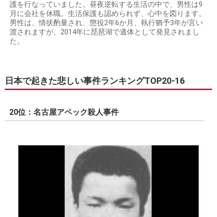
護を行なっていました。昼夜逆転する生活の中で、男性は9
月に会社を休職。生活保護も認められず、心中を図ります。
男性は、情状酌量され、懲役2年6か月、執行猶予3年が言い
渡されますが、2014年に琵琶湖で遺体として発見されまし
た。
日本で起きた悲しい事件ランキングTOP20-16
20位：名古屋アベック殺人事件