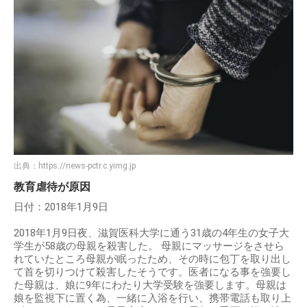
出典：
https://news-pctr.c.yimg.jp
教育虐待が原因
日付：2018年1月9日
2018年1月9日夜、滋賀医科大学に通う31歳の4年生の女子大
学生が58歳の母親を殺害した。 母親にマッサージをさせら
れていたところ母親が眠ったため、その時に包丁を取り出し
て首を切りつけて殺害したそうです。医者になる事を強要し
た母親は、娘に9年にわたり大学受験を強要します。母親は
娘を監視下に置く為、一緒に入浴を行い、携帯電話も取り上