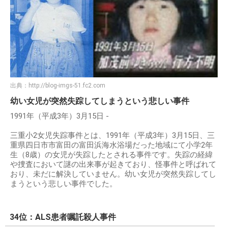
出典：
http://blog-imgs-51.fc2.com
幼い女児が突然失踪してしまうという悲しい事件
1991年（平成3年）3月15日 -
三重小2女児失踪事件とは、1991年（平成3年）3月15日、三
重県四日市市富田の富田浜海水浴場だった地域にて小学2年
生（8歳）の女児が失踪したとされる事件です。失踪の経緯
や捜査において謎の出来事が起きており、怪事件と呼ばれて
おり、未だに解決していません。幼い女児が突然失踪してし
まうという悲しい事件でした。
34位：ALS患者嘱託殺人事件