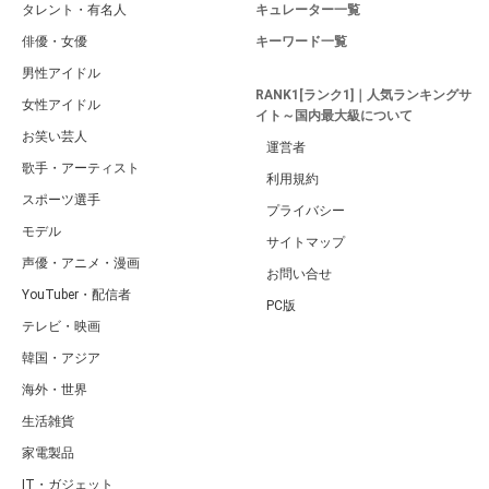
タレント・有名人
キュレーター一覧
俳優・女優
キーワード一覧
男性アイドル
RANK1[ランク1]｜人気ランキングサ
女性アイドル
イト～国内最大級について
お笑い芸人
運営者
歌手・アーティスト
利用規約
スポーツ選手
プライバシー
モデル
サイトマップ
声優・アニメ・漫画
お問い合せ
YouTuber・配信者
PC版
テレビ・映画
韓国・アジア
海外・世界
生活雑貨
家電製品
IT・ガジェット