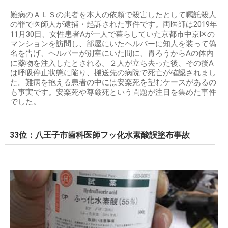
難病のＡＬＳの患者を本人の依頼で殺害したとして嘱託殺人
の罪で医師人が逮捕・起訴された事件です。両医師は2019年
11月30日、女性患者Aが一人で暮らしていた京都市中京区の
マンションを訪問し、部屋にいたヘルパーに知人を装って偽
名を告げ、ヘルパーが別室にいた間に、胃ろうからAの体内
に薬物を注入したとされる。２人が立ち去った後、その後A
は呼吸停止状態に陥り、搬送先の病院で死亡が確認されまし
た。難病を抱える患者の中には安楽死を望むケースがあるの
も事実です。安楽死や尊厳死という問題が注目を集めた事件
でした。
33位：八王子市歯科医師フッ化水素酸誤塗布事故