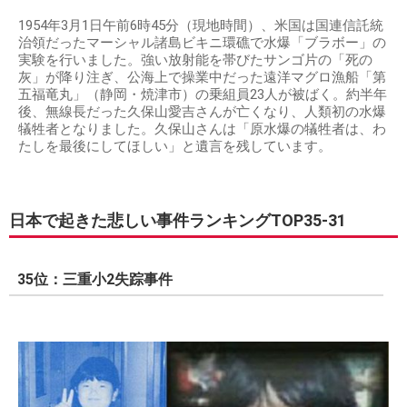
1954年3月1日午前6時45分（現地時間）、米国は国連信託統
治領だったマーシャル諸島ビキニ環礁で水爆「ブラボー」の
実験を行いました。強い放射能を帯びたサンゴ片の「死の
灰」が降り注ぎ、公海上で操業中だった遠洋マグロ漁船「第
五福竜丸」（静岡・焼津市）の乗組員23人が被ばく。約半年
後、無線長だった久保山愛吉さんが亡くなり、人類初の水爆
犠牲者となりました。久保山さんは「原水爆の犠牲者は、わ
たしを最後にしてほしい」と遺言を残しています。
日本で起きた悲しい事件ランキングTOP35-31
35位：三重小2失踪事件