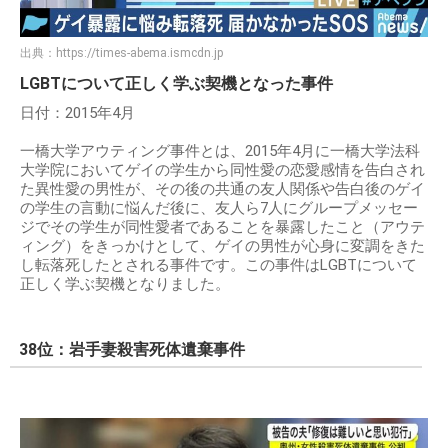
出典：
https://times-abema.ismcdn.jp
LGBTについて正しく学ぶ契機となった事件
日付：2015年4月
一橋大学アウティング事件とは、2015年4月に一橋大学法科
大学院においてゲイの学生から同性愛の恋愛感情を告白され
た異性愛の男性が、その後の共通の友人関係や告白後のゲイ
の学生の言動に悩んだ後に、友人ら7人にグループメッセー
ジでその学生が同性愛者であることを暴露したこと（アウテ
ィング）をきっかけとして、ゲイの男性が心身に変調をきた
し転落死したとされる事件です。この事件はLGBTについて
正しく学ぶ契機となりました。
38位：岩手妻殺害死体遺棄事件