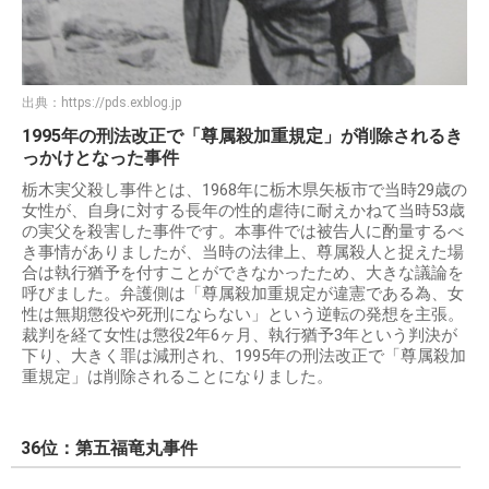
出典：
https://pds.exblog.jp
1995年の刑法改正で「尊属殺加重規定」が削除されるき
っかけとなった事件
栃木実父殺し事件とは、1968年に栃木県矢板市で当時29歳の
女性が、自身に対する長年の性的虐待に耐えかねて当時53歳
の実父を殺害した事件です。本事件では被告人に酌量するべ
き事情がありましたが、当時の法律上、尊属殺人と捉えた場
合は執行猶予を付すことができなかったため、大きな議論を
呼びました。弁護側は「尊属殺加重規定が違憲である為、女
性は無期懲役や死刑にならない」という逆転の発想を主張。
裁判を経て女性は懲役2年6ヶ月、執行猶予3年という判決が
下り、大きく罪は減刑され、1995年の刑法改正で「尊属殺加
重規定」は削除されることになりました。
36位：第五福竜丸事件