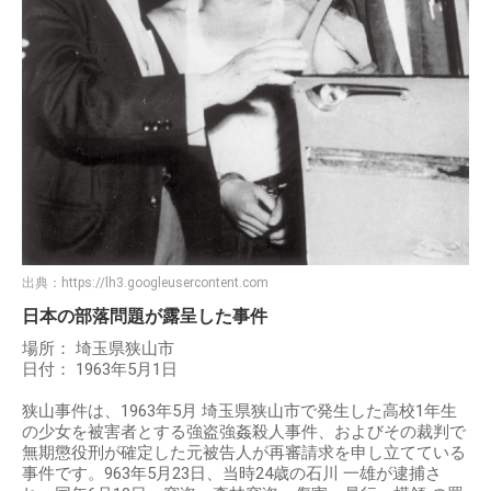
出典：
https://lh3.googleusercontent.com
日本の部落問題が露呈した事件
場所： 埼玉県狭山市
日付： 1963年5月1日
狭山事件は、1963年5月 埼玉県狭山市で発生した高校1年生
の少女を被害者とする強盗強姦殺人事件、およびその裁判で
無期懲役刑が確定した元被告人が再審請求を申し立てている
事件です。963年5月23日、当時24歳の石川 一雄が逮捕さ