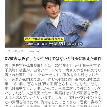
出典：
https://up.gc-img.net
DV被害は必ずしも女性だけではないと社会に訴えた事件
岩手妻殺害死体遺棄事件とは、2019年5月、岩手県一関市で
千葉祐介被告が、自宅アパートで妻・恵さんの首を絞めて殺
害された事件です。 クローゼットに遺体を隠し続けました
が、死臭が玄関まで漂い、約1か月後に奥州市内の山林に遺
棄。 その間、恵さんは“行方不明”とされていました。なお、
妻は妊娠中でした。妻はかねてから夫に対して暴言を吐いて
いましたが、夫は長男のために離婚はせず夫婦関係を改善し
ようと試みていたといいます。しかし、旅行やプレゼントな
どの費用を賄うために借金をしたことでさらに悪化。責め立
てられた夫は妻を絞殺。その後、長男のために逮捕されまい