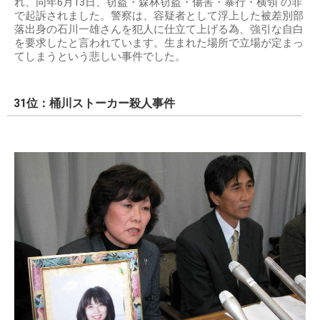
れ、同年6月13日、窃盗・森林窃盗・傷害・暴行・横領 の罪
で起訴されました。警察は、容疑者として浮上した被差別部
落出身の石川一雄さんを犯人に仕立て上げる為、強引な自白
を要求したと言われています。生まれた場所で立場が定まっ
てしまうという悲しい事件でした。
31位：桶川ストーカー殺人事件