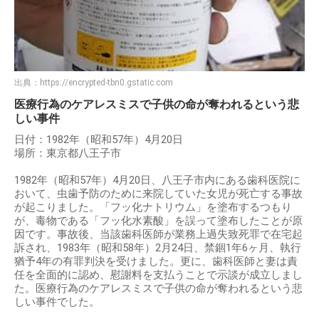
出典：
https://encrypted-tbn0.gstatic.com
医療行為のケアレスミスで子供の命が奪われるという悲
しい事件
日付：1982年（昭和57年）4月20日
場所：東京都八王子市
1982年（昭和57年）4月20日、八王子市内にある歯科医院に
おいて、虫歯予防のために来院していた女児が死亡する事故
が起こりました。「フッ化ナトリウム」を塗布するつもり
が、毒物である「フッ化水素酸」を誤って塗布したことが原
因です。事故後、当該歯科医師が業務上過失致死罪で在宅起
訴され、1983年（昭和58年）2月24日、禁錮1年6ヶ月、執行
猶予4年の有罪判決を受けました。更に、歯科医師と妻は責
任を全面的に認め、慰謝料を支払うことで示談が成立しまし
た。医療行為のケアレスミスで子供の命が奪われるという悲
しい事件でした。