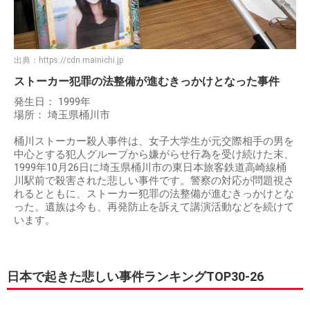
出典：
https://cdn.mainichi.jp
ストーカー犯罪の法整備が進むきっかけとなった事件
発生日： 1999年
場所： 埼玉県桶川市
桶川ストーカー殺人事件は、女子大学生が元交際相手の男を
中心とする犯人グループから嫌がらせ行為を受け続けた末、
1999年10月26日に埼玉県桶川市の東日本旅客鉄道高崎線桶
川駅前で殺害された悲しい事件です。警察の対応が問題視さ
れるとともに、ストーカー犯罪の法整備が進むきっかけとな
った。遺族は今も、再発防止を訴えて講演活動などを続けて
います。
日本で起きた悲しい事件ランキングTOP30-26