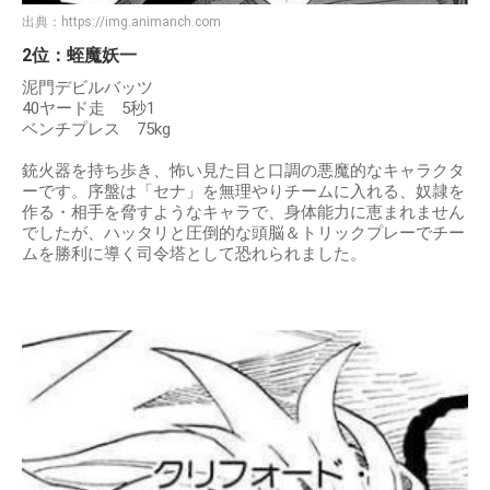
出典：
https://img.animanch.com
2位：蛭魔妖一
泥門デビルバッツ
40ヤード走 5秒1
ベンチプレス 75kg
銃火器を持ち歩き、怖い見た目と口調の悪魔的なキャラクタ
ーです。序盤は「セナ」を無理やりチームに入れる、奴隷を
作る・相手を脅すようなキャラで、身体能力に恵まれません
でしたが、ハッタリと圧倒的な頭脳＆トリックプレーでチー
ムを勝利に導く司令塔として恐れられました。