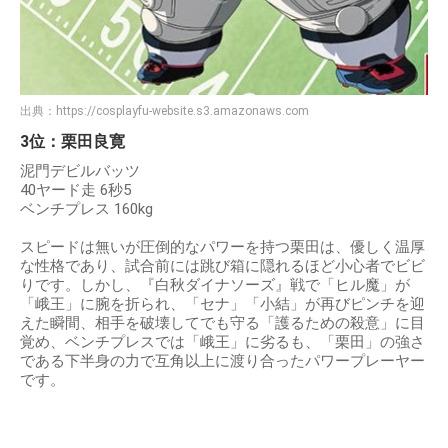
出典：
https://cosplayfu-website.s3.amazonaws.com
3位：栗田良寛
泥門デビルバッツ
40ヤード走 6秒5
ベンチプレス 160kg
スピードは無いが圧倒的なパワーを持つ栗田は、優しく温厚
な性格であり、試合前には跳び箱に隠れるほど小心者でビビ
りです。しかし、『白秋ダイナソーズ』戦で「ヒル魔」が
「峨王」に腕を折られ、「セナ」「小結」が再びピンチを迎
えた瞬間、相手を破壊してでも守る「護るための殺意」に目
覚め、ベンチプレスでは「峨王」に劣るも、「栗田」の強さ
である下半身の力で互角以上に渡り合ったパワープレーヤー
です。