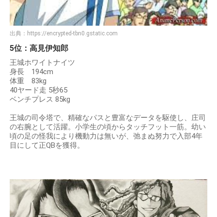
出典：
https://encrypted-tbn0.gstatic.com
5位：高見伊知郎
王城ホワイトナイツ
身長 194cm
体重 83kg
40ヤード走 5秒65
ベンチプレス 85kg
王城の司令塔で、精確なパスと豊富なデータを駆使し、庄司
の右腕として活躍。小学生の頃からタッチフット一筋。幼い
頃の足の怪我により機動力は無いが、弛まぬ努力で入部4年
目にして正QBを獲得。