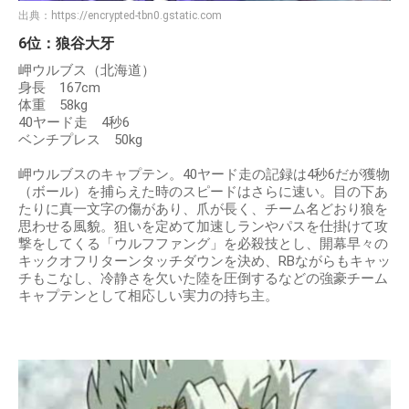
出典：
https://encrypted-tbn0.gstatic.com
6位：狼谷大牙
岬ウルブス（北海道）
身長 167cm
体重 58kg
40ヤード走 4秒6
ベンチプレス 50kg
岬ウルブスのキャプテン。40ヤード走の記録は4秒6だが獲物
（ボール）を捕らえた時のスピードはさらに速い。目の下あ
たりに真一文字の傷があり、爪が長く、チーム名どおり狼を
思わせる風貌。狙いを定めて加速しランやパスを仕掛けて攻
撃をしてくる「ウルフファング」を必殺技とし、開幕早々の
キックオフリターンタッチダウンを決め、RBながらもキャッ
チもこなし、冷静さを欠いた陸を圧倒するなどの強豪チーム
キャプテンとして相応しい実力の持ち主。