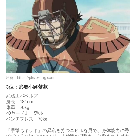
出典：
https://pbs.twimg.com
3位：武者小路紫苑
武蔵工バベルズ
身長 181cm
体重 70kg
40ヤード走 5秒6
ベンチプレス 70kg
「早撃ちキッド」の異名を持つニヒルな男で、身体能力に秀