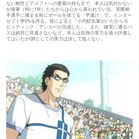
ない根性とアメフトへの愛着の持ち主で、本人は気付かない
が後輩（特に1年）たちからは心から慕われている。実際相
手選手に捕まる前にボールを捨てる「早逃げ」で、インター
セプト率0%を誇る。筧によると「小判鮫先輩がいたからモ
ビィディック・アンカーが完成した」。また、確実に通るパ
スは絶対に見逃さないなど、本人は自身の実力を過小評価し
てはいたがQBとしての実力は決して低くない。