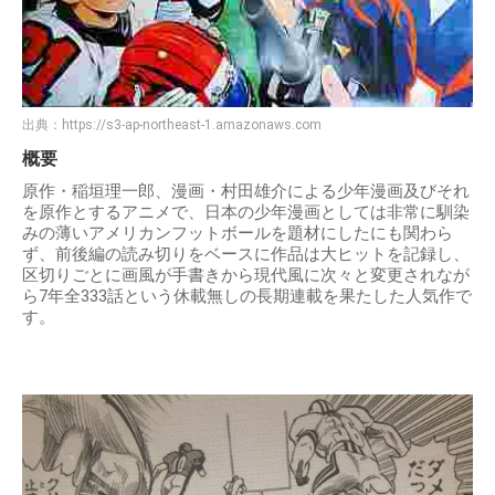
出典：
https://s3-ap-northeast-1.amazonaws.com
概要
原作・稲垣理一郎、漫画・村田雄介による少年漫画及びそれ
を原作とするアニメで、日本の少年漫画としては非常に馴染
みの薄いアメリカンフットボールを題材にしたにも関わら
ず、前後編の読み切りをベースに作品は大ヒットを記録し、
区切りごとに画風が手書きから現代風に次々と変更されなが
ら7年全333話という休載無しの長期連載を果たした人気作で
す。