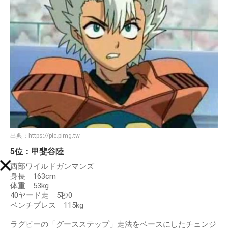
出典：
https://pic.pimg.tw
5位：甲斐谷陸
西部ワイルドガンマンズ
身長 163cm
体重 53kg
40ヤード走 5秒0
ベンチプレス 115kg
ラグビーの「グースステップ」走法をベースにしたチェンジ