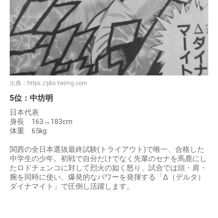
出典：
https://pbs.twimg.com
5位：中坊明
日本代表
身長 163→183cm
体重 65kg
関西の全日本選抜最終試験(トライアウト)で唯一、合格した
中学生の少年。初戦で自分だけでなく先輩のセナを馬鹿にし
たロドチェンコに対して烈火の如く怒り、試合では頭・肩・
腕を同時に使い、爆発的なパワーを発揮する「Δ（デルタ）
ダイナマイト」で圧倒し活躍します。