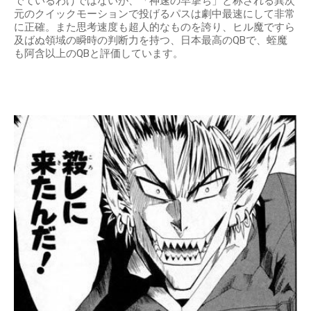
でているわけではないが、「神速の早撃ち」と称される異次
元のクイックモーションで投げるパスは劇中最速にして非常
に正確。また思考速度も超人的なものを誇り、ヒル魔ですら
及ばぬ領域の瞬時の判断力を持つ、日本最高のQBで、蛭魔
も阿含以上のQBと評価しています。