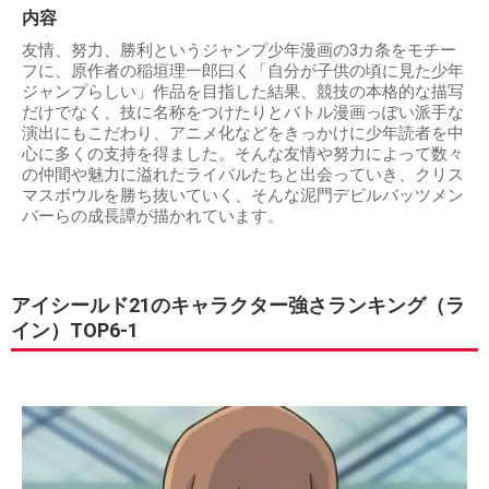
内容
友情、努力、勝利というジャンプ少年漫画の3カ条をモチー
フに、原作者の稲垣理一郎曰く「自分が子供の頃に見た少年
ジャンプらしい」作品を目指した結果、競技の本格的な描写
だけでなく、技に名称をつけたりとバトル漫画っぽい派手な
演出にもこだわり、アニメ化などをきっかけに少年読者を中
心に多くの支持を得ました。そんな友情や努力によって数々
の仲間や魅力に溢れたライバルたちと出会っていき、クリス
マスボウルを勝ち抜いていく、そんな泥門デビルバッツメン
バーらの成長譚が描かれています。
アイシールド21のキャラクター強さランキング（ラ
イン）TOP6-1