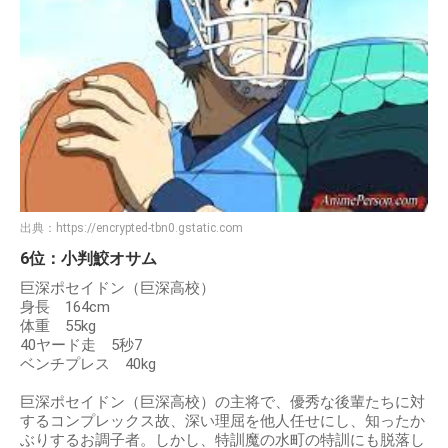
出典：
https://encrypted-tbn0.gstatic.com
6位：小判鮫オサム
巨深ポセイドン（巨深高校）
身長 164cm
体重 55kg
40ヤード走 5秒7
ベンチプレス 40kg
巨深ポセイドン（巨深高校）の主将で、優秀な後輩たちに対
するコンプレックス故、深い理屈を他人任せにし、知ったか
ぶりするお調子者。しかし、特訓魔の水町の特訓にも脱落し