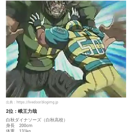
出典：
https://livedoor.blogimg.jp
2位：峨王力哉
白秋ダイナソーズ（白秋高校）
身長 200cm
体重 131kg