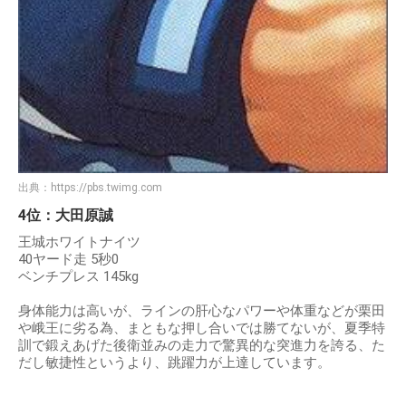
出典：
https://pbs.twimg.com
4位：大田原誠
王城ホワイトナイツ
40ヤード走 5秒0
ベンチプレス 145kg
身体能力は高いが、ラインの肝心なパワーや体重などが栗田
や峨王に劣る為、まともな押し合いでは勝てないが、夏季特
訓で鍛えあげた後衛並みの走力で驚異的な突進力を誇る、た
だし敏捷性というより、跳躍力が上達しています。