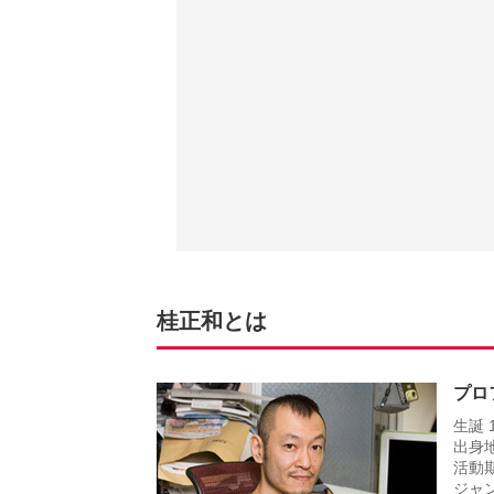
桂正和とは
プロ
生誕 
出身
活動期
ジャ