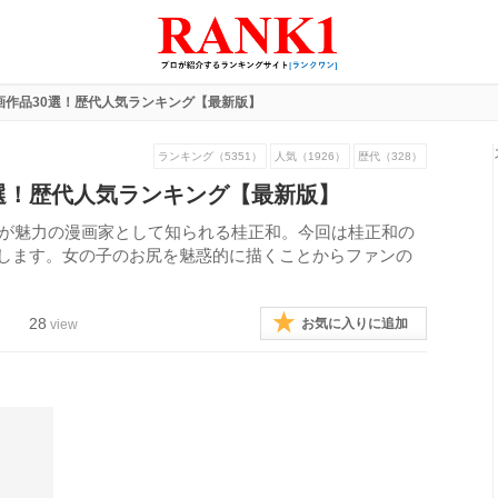
画作品30選！歴代人気ランキング【最新版】
ランキング（5351）
人気（1926）
歴代（328）
選！歴代人気ランキング【最新版】
どが魅力の漫画家として知られる桂正和。今回は桂正和の
介します。女の子のお尻を魅惑的に描くことからファンの
28
お気に入りに追加
view