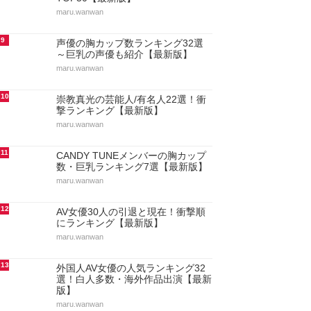
maru.wanwan
9
声優の胸カップ数ランキング32選
～巨乳の声優も紹介【最新版】
maru.wanwan
10
崇教真光の芸能人/有名人22選！衝
撃ランキング【最新版】
maru.wanwan
11
CANDY TUNEメンバーの胸カップ
数・巨乳ランキング7選【最新版】
maru.wanwan
12
AV女優30人の引退と現在！衝撃順
にランキング【最新版】
maru.wanwan
13
外国人AV女優の人気ランキング32
選！白人多数・海外作品出演【最新
版】
maru.wanwan