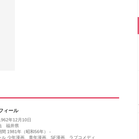
フィール
1962年12月10日
地 福井県
間 1981年（昭和56年） -
ンル 少年漫画、青年漫画、SF漫画、ラブコメディ