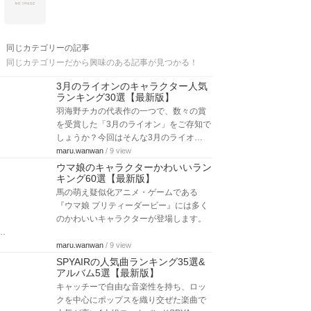
同じカテゴリーの記事
同じカテゴリーだから興味のある記事が見つかる！
3月のライオンのキャラクター人気
ランキング30選【最新版】
羽海野チカの代表作の一つで、数々の賞
を受賞した「3月のライオン」をご存知で
しょうか？今回はそんな3月のライオ…
maru.wanwan
/ 9 view
ウマ娘のキャラクターかわいいラン
キング60選【最新版】
馬の萌え疑似化アニメ・ゲームである
『ウマ娘 プリティーダービー』には多く
のかわいいキャラクターが登場します。
…
maru.wanwan
/ 9 view
SPYAIRの人気曲ランキング35選&
アルバム5選【最新版】
キャッチーで自由な音楽性を持ち、ロッ
クを中心にポップスを織り交ぜた楽曲で