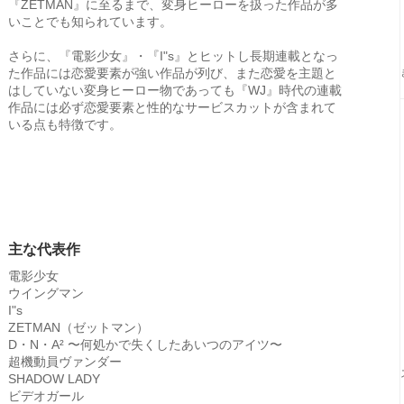
『ZETMAN』に至るまで、変身ヒーローを扱った作品が多
いことでも知られています。
さらに、『電影少女』・『I"s』とヒットし長期連載となっ
た作品には恋愛要素が強い作品が列び、また恋愛を主題と
はしていない変身ヒーロー物であっても『WJ』時代の連載
作品には必ず恋愛要素と性的なサービスカットが含まれて
いる点も特徴です。
主な代表作
電影少女
ウイングマン
I"s
ZETMAN（ゼットマン）
D・N・A² 〜何処かで失くしたあいつのアイツ〜
超機動員ヴァンダー
SHADOW LADY
ビデオガール