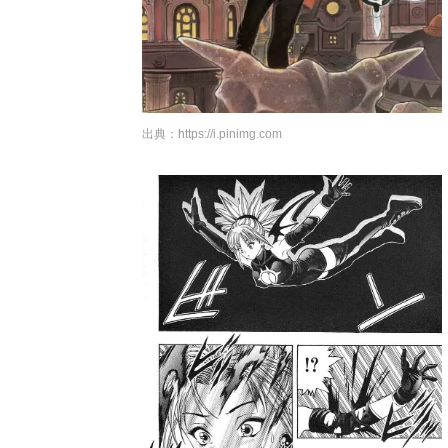
出典：
https://i.pinimg.com