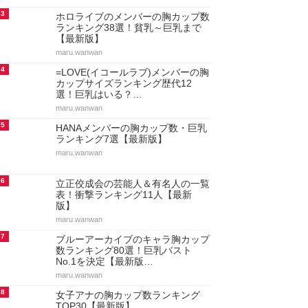
3
ホロライブのメンバーの胸カップ数
ランキング38選！貧乳～巨乳まで
【最新版】
maru.wanwan
4
=LOVE(イコールラブ)メンバーの胸
カップサイズランキング歴代12
選！巨乳はいる？…
maru.wanwan
5
HANAメンバーの胸カップ数・巨乳
ランキング7選【最新版】
maru.wanwan
6
立正佼成会の芸能人＆有名人の一覧
表！衝撃ランキング11人【最新
版】
maru.wanwan
7
ブルーアーカイブのキャラ胸カップ
数ランキング80選！巨乳バスト
No.1を決定【最新版…
maru.wanwan
8
女子アナの胸カップ数ランキング
TOP30【最新版】