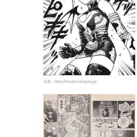
出典：
https://livedoor.blogimg.jp