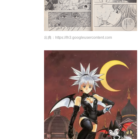
出典：
https://lh3.googleusercontent.com