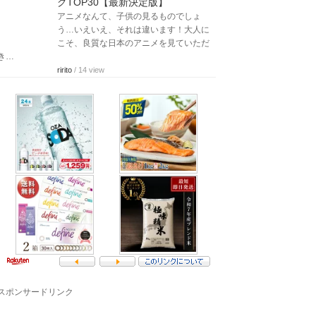
グTOP30【最新決定版】
アニメなんて、子供の見るものでしょ
う…いえいえ、それは違います！大人に
こそ、良質な日本のアニメを見ていただ
き…
ririto
/ 14 view
スポンサードリンク