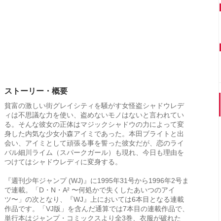
ストーリー・概要
貧富の激しい街グレイシティを騒がす女怪盗シャドウレデ
ィは不思議な力を使い、盗めないモノはないと言われてい
る。そんな彼女の正体はマジックシャドウの力によって変
身した内気な少女小森アイミであった。本田ブライトと出
会い、アイミとして頑張る事を誓った彼女だが、恋のライ
バル細川ライム（スパークガール）も現れ、今日も理由を
つけてはシャドウレディに変身する。
『週刊少年ジャンプ (WJ)』に1995年31号から1996年2号ま
で連載。「D・N・A² 〜何処かで失くしたあいつのアイ
ツ〜」の次となり、『WJ』上においては6本目となる連載
作品です。「VJ版」を含んだ通算では7本目の連載作品で、
単行本はジャンプ・コミックスより全3巻、衣服が破れた