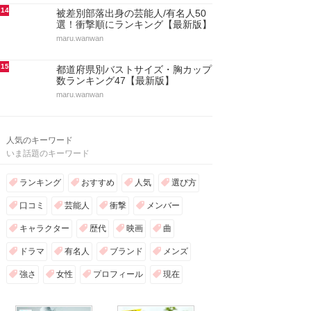
14
被差別部落出身の芸能人/有名人50
選！衝撃順にランキング【最新版】
maru.wanwan
15
都道府県別バストサイズ・胸カップ
数ランキング47【最新版】
maru.wanwan
人気のキーワード
いま話題のキーワード
ランキング
おすすめ
人気
選び方
口コミ
芸能人
衝撃
メンバー
キャラクター
歴代
映画
曲
ドラマ
有名人
ブランド
メンズ
強さ
女性
プロフィール
現在