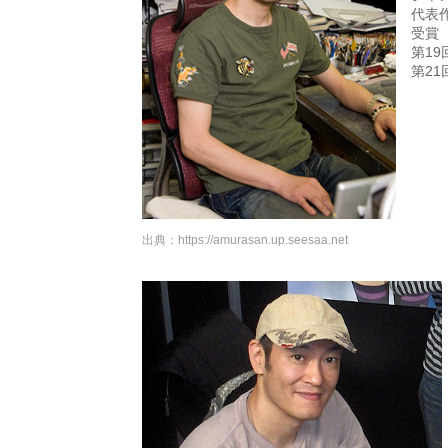
代表作
受賞
第1
第2
出典：
https://amurasan.up.seesaa.net