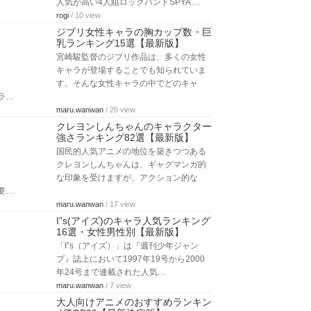
人気が高い4人組ロックバンドSPYA…
rogi
/ 10 view
ジブリ女性キャラの胸カップ数・巨
乳ランキング15選【最新版】
宮崎駿監督のジブリ作品は、多くの女性
キャラが登場することでも知られていま
す。そんな女性キャラの中でどのキャ
ラ…
maru.wanwan
/ 25 view
クレヨンしんちゃんのキャラクター
強さランキング82選【最新版】
国民的人気アニメの地位を築きつつある
クレヨンしんちゃんは、ギャグマンガ的
な印象を受けますが、アクション的な
要…
maru.wanwan
/ 17 view
I”s(アイズ)のキャラ人気ランキング
16選・女性男性別【最新版】
「I”s（アイズ）」は『週刊少年ジャン
プ』誌上において1997年19号から2000
年24号まで連載された人気…
maru.wanwan
/ 7 view
大人向けアニメのおすすめランキン