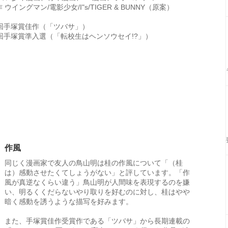
 ウイングマン/電影少女/I"s/TIGER & BUNNY（原案）
9回手塚賞佳作（「ツバサ」）
1回手塚賞準入選（「転校生はヘンソウセイ!?」）
作風
同じく漫画家で友人の鳥山明は桂の作風について「（桂
は）感動させたくてしょうがない」と評しています。「作
風が真逆なくらい違う」鳥山明が人間味を表現するのを嫌
い、明るくくだらないやり取りを好むのに対し、桂はやや
暗く感動を誘うような描写を好みます。
また、手塚賞佳作受賞作である「ツバサ」から長期連載の