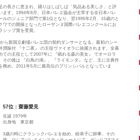
足の長さに恵まれ、踊りはしばしば「気品ある美しさ」と評
います。1994年8月、日本バレエ協会が主宰する全日本バレ
ールのジュニア部門で第1位となり、翌1995年2月、15歳のと
クワでの開催となったローザンヌ国際バレエコンクールにお
ラシップ賞を受賞。
年秋から新国立劇場バレエ団の契約ダンサーとなる。最初のシー
井潤振付 『十二夜』 の主役ヴァイオラに抜擢されます。全幕
めての主役として2007年に 『眠れる森の美女』 でオーロラ
、その後は 『白鳥の湖』、『ライモンダ』 など、主に古典作
を務め、2011年5月に最高位のプリンシパルとなっていま
57位：齋藤愛見
生誕 1979年
出身地 東京都
3歳の時にクラシックバレエを始め、睦恭子に師事。その
後、ロシアバレエインスティテュートにて、ゲンリフAマイ