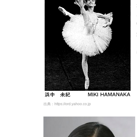
出典：
https://ord.yahoo.co.jp