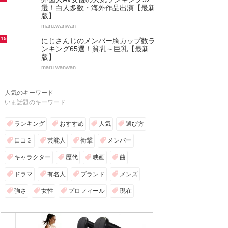
選！白人多数・海外作品出演【最新
版】
maru.wanwan
15
にじさんじのメンバー胸カップ数ラ
ンキング65選！貧乳～巨乳【最新
版】
maru.wanwan
人気のキーワード
いま話題のキーワード
ランキング
おすすめ
人気
選び方
口コミ
芸能人
衝撃
メンバー
キャラクター
歴代
映画
曲
ドラマ
有名人
ブランド
メンズ
強さ
女性
プロフィール
現在