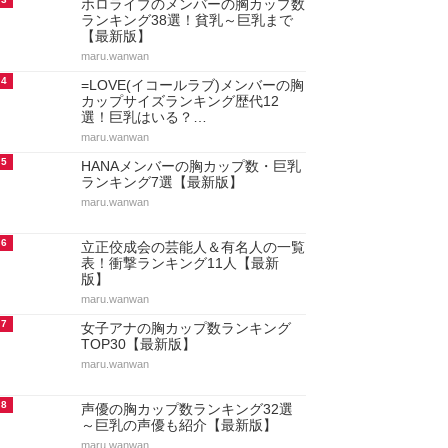
ホロライブのメンバーの胸カップ数
ランキング38選！貧乳～巨乳まで
【最新版】
maru.wanwan
4
=LOVE(イコールラブ)メンバーの胸
カップサイズランキング歴代12
選！巨乳はいる？…
maru.wanwan
5
HANAメンバーの胸カップ数・巨乳
ランキング7選【最新版】
maru.wanwan
6
立正佼成会の芸能人＆有名人の一覧
表！衝撃ランキング11人【最新
版】
maru.wanwan
7
女子アナの胸カップ数ランキング
TOP30【最新版】
maru.wanwan
8
声優の胸カップ数ランキング32選
～巨乳の声優も紹介【最新版】
maru.wanwan