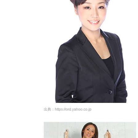
出典：
https://ord.yahoo.co.jp