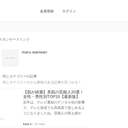
会員登録
ログイン
スポンサードリンク
maru.wanwan
同じカテゴリーの記事
同じカテゴリーだから興味のある記事が見つかる！
【肌が綺麗】美肌の芸能人20選！
女性・男性別TOP10【最新版】
近年は、テレビ番組のデジタル化の影響
で、テレビ放送でも高画質で楽しめるよ
うになりましたね。芸能人の肌も細か
い…
kent.n
/ 10 view