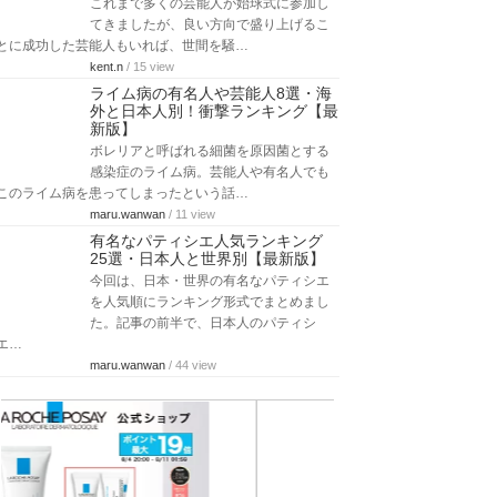
これまで多くの芸能人が始球式に参加し
てきましたが、良い方向で盛り上げるこ
とに成功した芸能人もいれば、世間を騒…
kent.n
/ 15 view
ライム病の有名人や芸能人8選・海
外と日本人別！衝撃ランキング【最
新版】
ボレリアと呼ばれる細菌を原因菌とする
感染症のライム病。芸能人や有名人でも
このライム病を患ってしまったという話…
maru.wanwan
/ 11 view
有名なパティシエ人気ランキング
25選・日本人と世界別【最新版】
今回は、日本・世界の有名なパティシエ
を人気順にランキング形式でまとめまし
た。記事の前半で、日本人のパティシ
エ…
maru.wanwan
/ 44 view