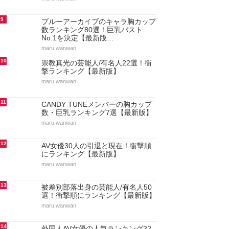
9
ブルーアーカイブのキャラ胸カップ
数ランキング80選！巨乳バスト
No.1を決定【最新版…
maru.wanwan
10
崇教真光の芸能人/有名人22選！衝
撃ランキング【最新版】
maru.wanwan
11
CANDY TUNEメンバーの胸カップ
数・巨乳ランキング7選【最新版】
maru.wanwan
12
AV女優30人の引退と現在！衝撃順
にランキング【最新版】
maru.wanwan
13
被差別部落出身の芸能人/有名人50
選！衝撃順にランキング【最新版】
maru.wanwan
14
外国人AV女優の人気ランキング32