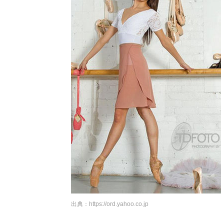
出典：
https://ord.yahoo.co.jp