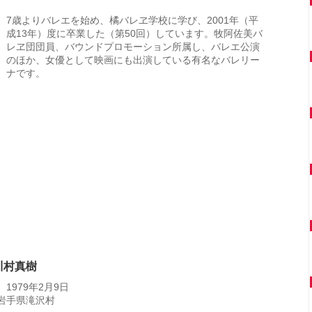
7歳よりバレエを始め、橘バレヱ学校に学び、2001年（平
成13年）度に卒業した（第50回）しています。牧阿佐美バ
レヱ団団員、バウンドプロモーション所属し、バレエ公演
のほか、女優として映画にも出演している有名なバレリー
ナです。
川村真樹
1979年2月9日
岩手県滝沢村