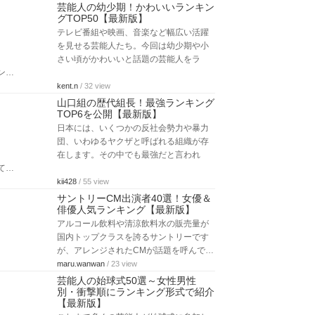
芸能人の幼少期！かわいいランキン
グTOP50【最新版】
テレビ番組や映画、音楽など幅広い活躍
を見せる芸能人たち。今回は幼少期や小
さい頃がかわいいと話題の芸能人をラ
ン…
kent.n
/ 32 view
山口組の歴代組長！最強ランキング
TOP6を公開【最新版】
日本には、いくつかの反社会勢力や暴力
団、いわゆるヤクザと呼ばれる組織が存
在します。その中でも最強だと言われ
て…
kii428
/ 55 view
サントリーCM出演者40選！女優＆
俳優人気ランキング【最新版】
アルコール飲料や清涼飲料水の販売量が
国内トップクラスを誇るサントリーです
が、アレンジされたCMが話題を呼んで…
maru.wanwan
/ 23 view
芸能人の始球式50選～女性男性
別・衝撃順にランキング形式で紹介
【最新版】