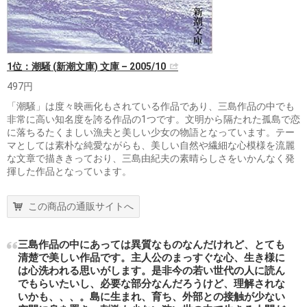
1位：潮騒 (新潮文庫) 文庫 – 2005/10
497円
「潮騒」は度々映画化もされている作品であり、三島作品の中でも
非常に高い知名度を誇る作品の1つです。文明から隔たれた孤島で恋
に落ちるたくましい漁夫と美しい少女の物語となっています。テー
マとしては素朴な純愛ながらも、美しい自然や繊細な心模様を流麗
な文章で描ききっており、三島由紀夫の素晴らしさをいかんなく発
揮した作品となっています。
この商品の通販サイトへ
三島作品の中にあっては異質なものなんだけれど、とても
清楚で美しい作品です。主人公のまっすぐな心、生き様に
は心洗われる思いがします。是非今の若い世代の人に読ん
でもらいたいし、必要な部分なんだろうけど、理解されな
いかも、、、。島に生まれ、育ち、外部との接触が少ない