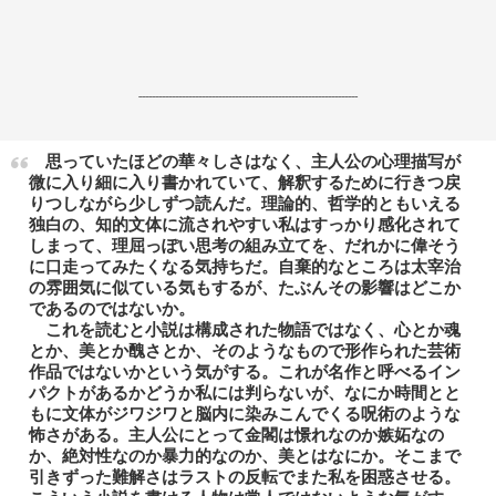
------------------------------------------------------------------
思っていたほどの華々しさはなく、主人公の心理描写が
微に入り細に入り書かれていて、解釈するために行きつ戻
りつしながら少しずつ読んだ。理論的、哲学的ともいえる
独白の、知的文体に流されやすい私はすっかり感化されて
しまって、理屈っぽい思考の組み立てを、だれかに偉そう
に口走ってみたくなる気持ちだ。自棄的なところは太宰治
の雰囲気に似ている気もするが、たぶんその影響はどこか
であるのではないか。
これを読むと小説は構成された物語ではなく、心とか魂
とか、美とか醜さとか、そのようなもので形作られた芸術
作品ではないかという気がする。これが名作と呼べるイン
パクトがあるかどうか私には判らないが、なにか時間とと
もに文体がジワジワと脳内に染みこんでくる呪術のような
怖さがある。主人公にとって金閣は憬れなのか嫉妬なの
か、絶対性なのか暴力的なのか、美とはなにか。そこまで
引きずった難解さはラストの反転でまた私を困惑させる。