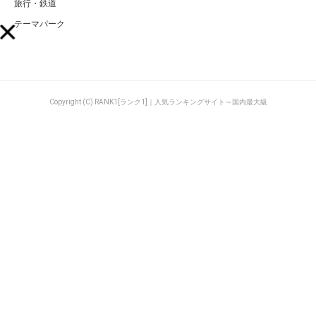
旅行・鉄道
テーマパーク
Copyright (C) RANK1[ランク1]｜人気ランキングサイト～国内最大級