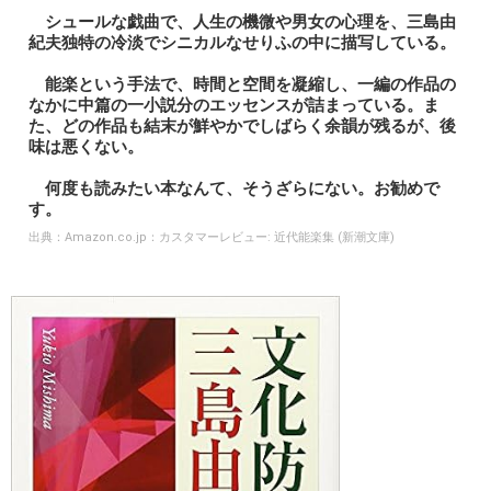
シュールな戯曲で、人生の機微や男女の心理を、三島由
紀夫独特の冷淡でシニカルなせりふの中に描写している。
能楽という手法で、時間と空間を凝縮し、一編の作品の
なかに中篇の一小説分のエッセンスが詰まっている。ま
た、どの作品も結末が鮮やかでしばらく余韻が残るが、後
味は悪くない。
何度も読みたい本なんて、そうざらにない。お勧めで
す。
出典：
Amazon.co.jp：カスタマーレビュー: 近代能楽集 (新潮文庫)