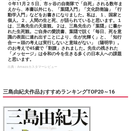
０年11月２５日、市ヶ谷の自衛隊で「自死」される数年ま
えから、本書以外にも、「葉隠入門」「文化防衛論」「行
動学入門」などをお書きになりました。私は、１、国家と
個人。２、人間の生と死、が語られていると思います。１
は、三島先生の天皇観。２は、三島先生の「葉隠」に書か
れた生死観。ご自身の愛読書、葉隠で説く「毎日、死を意
識の表面に連れ出すことにより、生が光輝く」と、「知行
合一＝頭の考えは実行しないと意味がない」（陽明学）。
のお考えで45歳で「割腹」されました。先生の残された
「メッセージ」は令和の今を生きる多くの日本人への課題
と思います。
出典：
Amazoカスタマーレビュー
三島由紀夫作品おすすめランキングTOP20～16