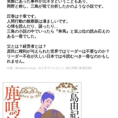
実際にあった事件が元ネタということもあり、
岡野と称し、三島が視て分析したかのような小説です。
圧巻は十章です。
人間行動の観察眼は凄ましいです。
心情を読んだり、謀ったり…
三島の小説の中でいったら『奔馬』と並ぶ位の読み応えの
ある一冊でした。
父とは？経営者とは？
庶民に権利が与えられた世界ではリーダーは不要なのか？
リーダー不在が久しい日本では今読むべき一冊なのかもし
れません。
出典：
Amazon.co.jp：カスタマーレビュー: 絹と明察 (新潮文庫)