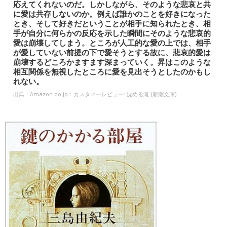
応えてくれないのだ。しかしながら、そのような悲哀と共
に愛は共存しないのか。例えば誰かのことを好きになった
とき、そして好きだということが相手に知られたとき、相
手が自分に何らかの反応を示した瞬間にそのような悲哀的
愛は崩壊してしまう。ところが人工的な愛の上では、相手
が愛していない前提の下で愛そうとする故に、悲哀的愛は
崩壊するどころかますます深まっていく。昇はこのような
相互関係を無視したところに愛を見出そうとしたのかもし
れない。
出典：
Amazon.co.jp：カスタマーレビュー: 沈める滝 (新潮文庫)