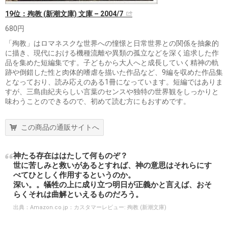
19位：殉教 (新潮文庫) 文庫 – 2004/7
680円
「殉教」はロマネスクな世界への憧憬と日常世界との関係を抽象的
に描き、現代における機種流離や異類の孤立などを深く追求した作
品を集めた短編集です。子どもから大人へと成長していく精神の軌
跡や倒錯した性と肉体的嗜虐を描いた作品など、9編を収めた作品集
となっており、読み応えのある1冊になっています。短編ではありま
すが、三島由紀夫らしい言葉のセンスや独特の世界観をしっかりと
味わうことのできるので、初めて読む方にもおすめです。
この商品の通販サイトへ
神たる存在ははたして何ものぞ？
世に苦しみと救いがあるとすれば、神の意思はそれらにす
べてひとしく作用するというのか。
深い。。犠牲の上に成り立つ明日が正義かと言えば、おそ
らくそれは曲解といえるものだろう。
出典：
Amazon.co.jp：カスタマーレビュー: 殉教 (新潮文庫)