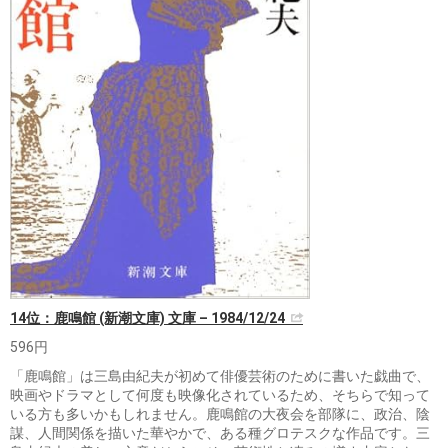
14位：鹿鳴館 (新潮文庫) 文庫 – 1984/12/24
596円
「鹿鳴館」は三島由紀夫が初めて俳優芸術のために書いた戯曲で、
映画やドラマとして何度も映像化されているため、そちらで知って
いる方も多いかもしれません。鹿鳴館の大夜会を部隊に、政治、陰
謀、人間関係を描いた華やかで、ある種グロテスクな作品です。三