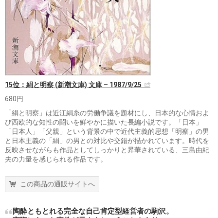
15位：絹と明察 (新潮文庫) 文庫 – 1987/9/25
680円
「絹と明察」は近江絹糸の労働争議を題材にし、日本的な心情およ
び西欧的な知性の闘いを鮮やかに描いた長編小説です。「日本」
「日本人」「父親」という背景の中で近代主義的思想「明察」の男
と日本主義の「絹」の男との対比や交錯が描かれています。時代を
反映させながらも作品としてしっかりと昇華されている、三島由紀
夫の力量を感じられる作品です。
この商品の通販サイトへ
陶酔ともとれる完全な自己肯定型経営者の駒沢。