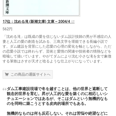
17位：沈める滝 (新潮文庫) 文庫 – 2004/4
562円
「沈める滝」は既成の愛を信じないダム設計技師の男が不感症の人
妻と人工の愛の創造を試みる、三島文学を堪能できる長編小説で
す。ダム建設を背景にした恋愛の心理の変化を軸としながら、ただ
の恋愛小説では終わらず、芸術と愛情の関連や技術者の情熱などを
暗喩して描いています。やがてダムにより沈む小さな滝を女で象徴
する筆致はさすが天才と唸るような仕上がりになっています。
この商品の通販サイトへ
ダム工事建設現場で冬を越すことは、他の世界と遮断して
観念的世界を育む。昇が人工的な愛を築くのに相応しいシ
チュエーションではあるが、そこはダムという無機的なも
のを同時に築こうとする皮肉的場所でもある。
無機的なものは何も反応しない。それは苦悩や絶望などに