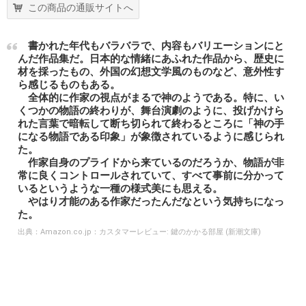
この商品の通販サイトへ
書かれた年代もバラバラで、内容もバリエーションにと
んだ作品集だ。日本的な情緒にあふれた作品から、歴史に
材を採ったもの、外国の幻想文学風のものなど、意外性す
ら感じるものもある。
全体的に作家の視点がまるで神のようである。特に、い
くつかの物語の終わりが、舞台演劇のように、投げかけら
れた言葉で暗転して断ち切られて終わるところに「神の手
になる物語である印象」が象徴されているように感じられ
た。
作家自身のプライドから来ているのだろうか、物語が非
常に良くコントロールされていて、すべて事前に分かって
いるというような一種の様式美にも思える。
やはり才能のある作家だったんだなという気持ちになっ
た。
出典：
Amazon.co.jp：カスタマーレビュー: 鍵のかかる部屋 (新潮文庫)