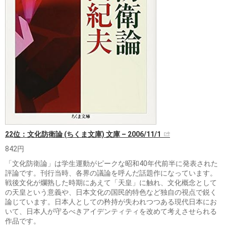
22位：文化防衛論 (ちくま文庫) 文庫 – 2006/11/1
842円
「文化防衛論」は学生運動がピークな昭和40年代前半に発表された
評論です。刊行当時、各界の議論を呼んだ話題作になっています。
戦後文化が爛熟した時期にあえて「天皇」に触れ、文化概念として
の天皇という意義や、日本文化の国民的特色など独自の視点で鋭く
論じています。日本人としての矜持が失われつつある現代日本にお
いて、日本人が守るべきアイデンティティを改めて考えさせられる
作品です。