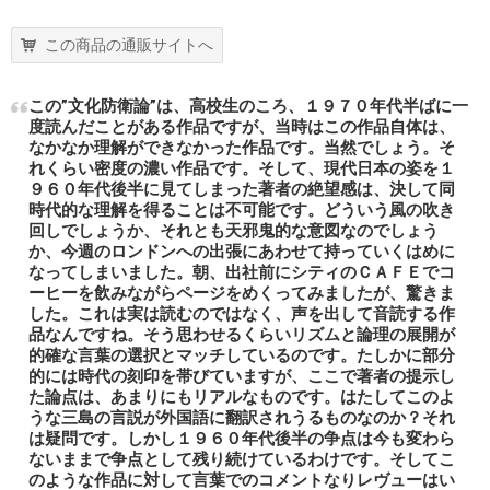
この商品の通販サイトへ
この”文化防衛論”は、高校生のころ、１９７０年代半ばに一
度読んだことがある作品ですが、当時はこの作品自体は、
なかなか理解ができなかった作品です。当然でしょう。そ
れくらい密度の濃い作品です。そして、現代日本の姿を１
９６０年代後半に見てしまった著者の絶望感は、決して同
時代的な理解を得ることは不可能です。どういう風の吹き
回しでしょうか、それとも天邪鬼的な意図なのでしょう
か、今週のロンドンへの出張にあわせて持っていくはめに
なってしまいました。朝、出社前にシティのＣＡＦＥでコ
ーヒーを飲みながらページをめくってみましたが、驚きま
した。これは実は読むのではなく、声を出して音読する作
品なんですね。そう思わせるくらいリズムと論理の展開が
的確な言葉の選択とマッチしているのです。たしかに部分
的には時代の刻印を帯びていますが、ここで著者の提示し
た論点は、あまりにもリアルなものです。はたしてこのよ
うな三島の言説が外国語に翻訳されうるものなのか？それ
は疑問です。しかし１９６０年代後半の争点は今も変わら
ないままで争点として残り続けているわけです。そしてこ
のような作品に対して言葉でのコメントなりレヴューはい