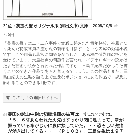
21位：英霊の聲 オリジナル版 (河出文庫) 文庫 – 2005/10/5
756円
「英霊の聲」は二・二六事件で銃殺に処された青年将校、神風とな
り死んだ特攻隊員の霊が魂の復権を目指す、という内容の短編小説
です。この作品も非常に物議をかもした、ある種の問題作の扱いを
受けています。天皇批判の問題作と言われ、イデオロギー小説かは
たまた芸術小説かと言われた作品ですが、三島由紀夫だからこそ書
くことのできた作品であると言えるでしょう。この作品もまた、三
島由紀夫の生涯を語る上で重要なポジションにある作品で、思想に
触れることのできる1冊です。
この商品の通販サイトへ
憂国の武山中尉の切腹場面の描写は、すごいですね。
「５、６寸あらわれた刃先はすっかり肉に埋まって、拳が
握っている布がじかに腹に接していた。・・恐ろしい激痛
が湧き出してくる・・」（Ｐ１０２）。三島先生は１９７