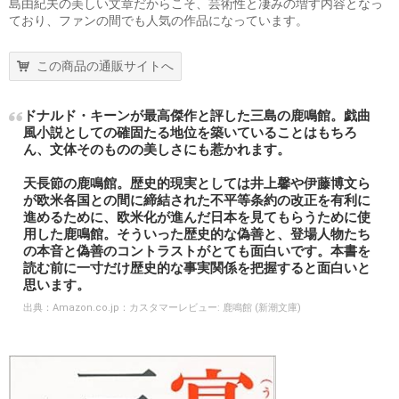
島由紀夫の美しい文章だからこそ、芸術性と凄みの増す内容となっ
ており、ファンの間でも人気の作品になっています。
この商品の通販サイトへ
ドナルド・キーンが最高傑作と評した三島の鹿鳴館。戯曲
風小説としての確固たる地位を築いていることはもちろ
ん、文体そのものの美しさにも惹かれます。
天長節の鹿鳴館。歴史的現実としては井上馨や伊藤博文ら
が欧米各国との間に締結された不平等条約の改正を有利に
進めるために、欧米化が進んだ日本を見てもらうために使
用した鹿鳴館。そういった歴史的な偽善と、登場人物たち
の本音と偽善のコントラストがとても面白いです。本書を
読む前に一寸だけ歴史的な事実関係を把握すると面白いと
思います。
出典：
Amazon.co.jp：カスタマーレビュー: 鹿鳴館 (新潮文庫)