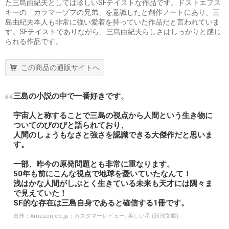
た三島由紀夫としては珍しいSFテイストな作品です。ドストエフス
キーの「カラマーゾフの兄弟」を意識したと創作ノートにあり、三
島由紀夫本人も非常に強い愛着を持っていた作品だと言われていま
す。SFテイストでありながら、三島由紀夫らしさはしっかりと感じ
られる作品です。
この商品の通販サイトへ
三島の小説の中で一番好きです。
宇宙人と称することで三島の視点から人間という生き物に
ついてのびのびと語られており、
人間のしょうもなさと強さを認識できる大傑作だと思いま
す。
一部、昨今の原発問題とも非常に重なります。
50年も前にこんな視点で地球を憂いていたなんて！
浅はかな人間がしぶとく生きている未来も天才には隅々ま
で見えていた！
SF的な存在は三島自身であると確信する1冊です。
出典：
Amazon.co.jp：カスタマーレビュー: 美しい星 (新潮文庫)