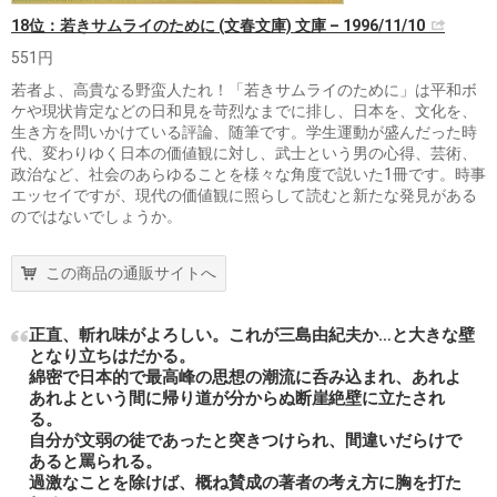
18位：若きサムライのために (文春文庫) 文庫 – 1996/11/10
551円
若者よ、高貴なる野蛮人たれ！「若きサムライのために」は平和ボ
ケや現状肯定などの日和見を苛烈なまでに排し、日本を、文化を、
生き方を問いかけている評論、随筆です。学生運動が盛んだった時
代、変わりゆく日本の価値観に対し、武士という男の心得、芸術、
政治など、社会のあらゆることを様々な角度で説いた1冊です。時事
エッセイですが、現代の価値観に照らして読むと新たな発見がある
のではないでしょうか。
この商品の通販サイトへ
正直、斬れ味がよろしい。これが三島由紀夫か…と大きな壁
となり立ちはだかる。
綿密で日本的で最高峰の思想の潮流に呑み込まれ、あれよ
あれよという間に帰り道が分からぬ断崖絶壁に立たされ
る。
自分が文弱の徒であったと突きつけられ、間違いだらけで
あると罵られる。
過激なことを除けば、概ね賛成の著者の考え方に胸を打た