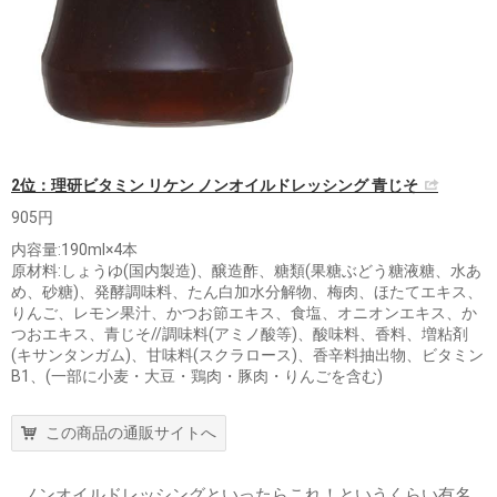
2位：理研ビタミン リケン ノンオイルドレッシング 青じそ
905円
内容量:190ml×4本
原材料:しょうゆ(国内製造)、醸造酢、糖類(果糖ぶどう糖液糖、水あ
め、砂糖)、発酵調味料、たん白加水分解物、梅肉、ほたてエキス、
りんご、レモン果汁、かつお節エキス、食塩、オニオンエキス、か
つおエキス、青じそ//調味料(アミノ酸等)、酸味料、香料、増粘剤
(キサンタンガム)、甘味料(スクラロース)、香辛料抽出物、ビタミン
B1、(一部に小麦・大豆・鶏肉・豚肉・りんごを含む)
この商品の通販サイトへ
ノンオイルドレッシングといったらこれ！というくらい有名