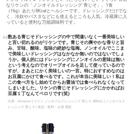
なリケンの「ノンオイルドレッシング 青じそ」。1食
（16g）あたり8Kcalとヘルシーです。ドレッシングだけでな
く、冷奴やパスタなどにも使えるところも人気。冷蔵庫に入
っていると便利な万能調味料です。
数ある青じそドレッシングの中で間違いなく一番美味しい
と言い切れるのがリケンです。青じその爽やかな香りと旨
み、甘味、酸味、塩味の絶妙な塩梅。ノンオイルでここま
で美味しいドレッシングはなかなか無いのではないでしょ
うか。個人的にはドレッシングにノンオイルの意味は無い
という考えなのでオリーブオイルを足して使っているので
すが、まあとにかく美味しいの一言。特におすすめなのは
お豆腐にかけて食べるです。これが本当に美味しい！私は
この食べ方をし始めてからお醤油では食べられなくなって
しまいました。リケンの青じそドレッシングにかかればお
豆腐１丁なんてペロリです(笑)
出典：
Amazon | リケン ノンオイルドレッシング 青じそ 380mL | ノンオイルド
レッシング 青じそ | 食品・飲料・お酒 通販