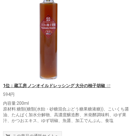
1位：蔵工房 ノンオイルドレッシング 大分の柚子胡椒
594円
内容量:200ml
原材料:糖類(糖類(水飴・砂糖混合ぶどう糖果糖液糖))、こいくち醤
油、たんぱく加水分解物、高濃度醸造酢、米発酵調味料、ゆず果
汁、かつおエキス、ゆず胡椒、魚醤、加工でんぷん、食塩
この商品の通販サイトへ