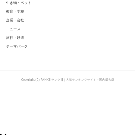
生き物・ペット
教育・学校
企業・会社
ニュース
旅行・鉄道
テーマパーク
Copyright (C) RANK1[ランク1]｜人気ランキングサイト～国内最大級