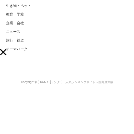
生き物・ペット
教育・学校
企業・会社
ニュース
旅行・鉄道
テーマパーク
Copyright (C) RANK1[ランク1]｜人気ランキングサイト～国内最大級