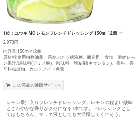
1位：ユウキ MC レモンフレンチドレッシング 150ml 12個
2,973円
内容量:150ml×12個
原材料:食用植物油脂、果糖ぶどう糖液糖、醸造酢、食塩、濃縮レモ
ン果汁/調味料(アミノ酸)、酸味料、増粘剤(キサンタン)、香料、香
辛料抽出物、カロテノイド色素
この商品の通販サイトへ
レモン果汁入りフレンチドレッシング。レモンの程よい酸味
とさわやかな香りがクセになる1本です。ドレッシングとし
てはもちろん、マリネ液としても大活躍してくれそう。