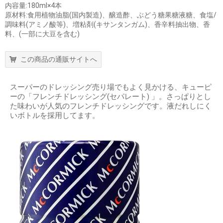
内容量:180ml×4本
原材料:食用植物油脂(国内製造)、醸造酢、ぶどう糖果糖液糖、食塩/
調味料(アミノ酸等)、増粘剤(キサンタンガム)、香辛料抽出物、香
料、(一部に大豆を含む)
この商品の通販サイトへ
スーパーのドレッシング売り場でもよく見かける、キューピ
ーの「フレンチドレッシング(セパレート) 」。さっぱりとし
た味わいが人気のフレンチドレッシングです。液だれしにく
いボトルを採用してます。