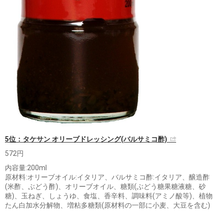
5位：タケサン オリーブドレッシング(バルサミコ酢)
572円
内容量:200ml
原材料:オリーブオイル:イタリア、バルサミコ酢:イタリア、醸造酢
(米酢、ぶどう酢)、オリーブオイル、糖類(ぶどう糖果糖液糖、砂
糖)、玉ねぎ、しょうゆ、食塩、香辛料、調味料(アミノ酸等)、植物
たん白加水分解物、増粘多糖類(原材料の一部に小麦、大豆を含む)