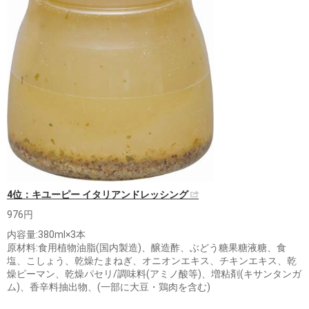
4位：キユーピー イタリアンドレッシング
976円
内容量:380ml×3本
原材料:食用植物油脂(国内製造)、醸造酢、ぶどう糖果糖液糖、食
塩、こしょう、乾燥たまねぎ、オニオンエキス、チキンエキス、乾
燥ピーマン、乾燥パセリ/調味料(アミノ酸等)、増粘剤(キサンタンガ
ム)、香辛料抽出物、(一部に大豆・鶏肉を含む)