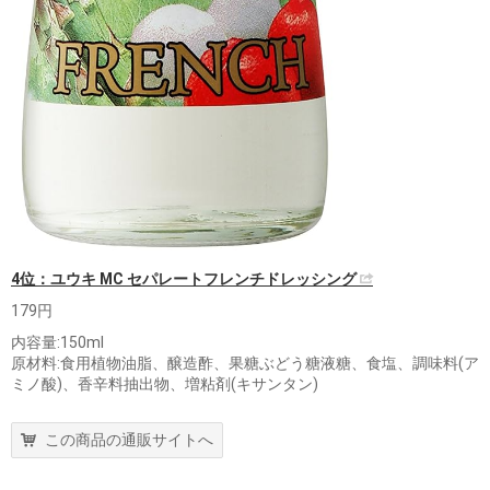
4位：ユウキ MC セパレートフレンチドレッシング
179円
内容量:150ml
原材料:食用植物油脂、醸造酢、果糖ぶどう糖液糖、食塩、調味料(ア
ミノ酸)、香辛料抽出物、増粘剤(キサンタン)
この商品の通販サイトへ