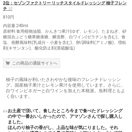
2位：セゾンファクトリー リッチスタイルドレッシング 柚子フレン
チ
810円
内容量:240ml
原材料:食用植物油脂、かんきつ果汁(ゆず、レモン)、たまねぎ、砂
糖混合ぶどう糖果糖液糖、醸造酢、白ワイン(ゼラチンを含む)、食
塩、発酵風味料(乳成分・小麦を含む)、卵/調味料(アミノ酸)、増粘
剤(キサンタン)、酸化防止剤(亜硫酸塩)
この商品の通販サイトへ
柚子の風味が利いたさわやかな後味のフレンチドレッシン
グ。国産柚子果汁とレモン果汁を使用しています。さらに、
白ワインビネガーと白ワインを加えた本格派。魚料理ともよ
く合います。
お土産で頂いて、食したところ今まで食べたドレッシング
の中で一番おいしかったので、アマゾンさんで探し購入し
ました。
ほんのり柚子の香がし、上品な味が気にりました。それ