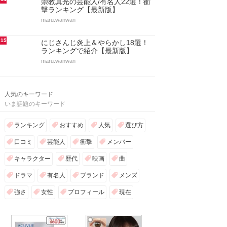
崇教真光の芸能人/有名人22選！衝
撃ランキング【最新版】
maru.wanwan
15
にじさんじ炎上＆やらかし18選！
ランキングで紹介【最新版】
maru.wanwan
人気のキーワード
いま話題のキーワード
ランキング
おすすめ
人気
選び方
口コミ
芸能人
衝撃
メンバー
キャラクター
歴代
映画
曲
ドラマ
有名人
ブランド
メンズ
強さ
女性
プロフィール
現在