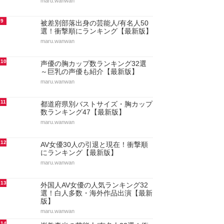
maru.wanwan
9
被差別部落出身の芸能人/有名人50
選！衝撃順にランキング【最新版】
maru.wanwan
10
声優の胸カップ数ランキング32選
～巨乳の声優も紹介【最新版】
maru.wanwan
11
都道府県別バストサイズ・胸カップ
数ランキング47【最新版】
maru.wanwan
12
AV女優30人の引退と現在！衝撃順
にランキング【最新版】
maru.wanwan
13
外国人AV女優の人気ランキング32
選！白人多数・海外作品出演【最新
版】
maru.wanwan
14