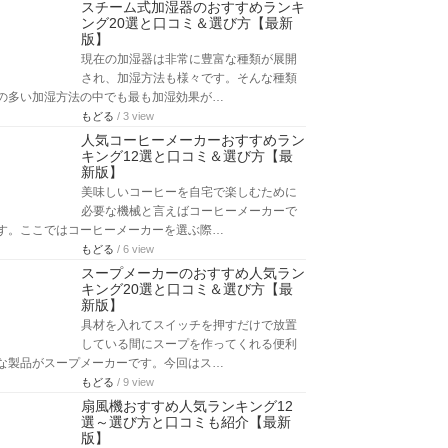
スチーム式加湿器のおすすめランキ
ング20選と口コミ＆選び方【最新
版】
現在の加湿器は非常に豊富な種類が展開
され、加湿方法も様々です。そんな種類
の多い加湿方法の中でも最も加湿効果が…
もどる
/ 3 view
人気コーヒーメーカーおすすめラン
キング12選と口コミ＆選び方【最
新版】
美味しいコーヒーを自宅で楽しむために
必要な機械と言えばコーヒーメーカーで
す。ここではコーヒーメーカーを選ぶ際…
もどる
/ 6 view
スープメーカーのおすすめ人気ラン
キング20選と口コミ＆選び方【最
新版】
具材を入れてスイッチを押すだけで放置
している間にスープを作ってくれる便利
な製品がスープメーカーです。今回はス…
もどる
/ 9 view
扇風機おすすめ人気ランキング12
選～選び方と口コミも紹介【最新
版】