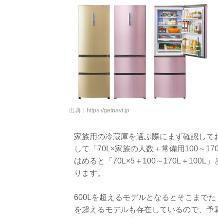
出典：
https://getnavi.jp
家族用の冷蔵庫を選ぶ際にまず確認して
して「70L×家族の人数＋常備用100～1
はめると「70L×5＋100～170L＋100
ります。
600Lを超えるモデルとなるとそこまでた
を超えるモデルも存在しているので、予