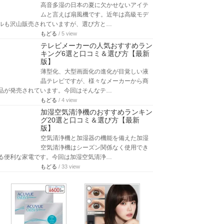
高音多湿の日本の夏に欠かせないアイテ
ムと言えば扇風機です。近年は高級モデ
ルも沢山販売されていますが、選び方と…
もどる
/ 5 view
テレビメーカーの人気おすすめラン
キング6選と口コミ＆選び方【最新
版】
薄型化、大型画面化の進化が目覚しい液
晶テレビですが、様々なメーカーから商
品が発売されています。今回はそんなテ…
もどる
/ 4 view
加湿空気清浄機のおすすめランキン
グ20選と口コミ＆選び方【最新
版】
空気清浄機と加湿器の機能を備えた加湿
空気清浄機はシーズン関係なく使用でき
る便利な家電です。今回は加湿空気清浄…
もどる
/ 33 view