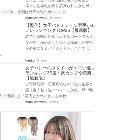
これまで数々の個性的な選手が誕生し、
様々な世界戦が繰り広げられてきたボク
シング界。今回は歴代最強のボクシング…
maru.wanwan
/ 16 view
【歴代】女子バドミントン選手かわ
いいランキングTOP25【最新版】
誰でも気軽に始められるスポーツであり
ながら、極めようと思えば徹底した技術
が必要になるバドミントン。ここでは、
…
kent.n
/ 1 view
女子バレーのスタイルがエロい選手
ランキング35選！胸カップや美脚
【最新版】
古賀紗理那、石川真佑らを中心に世界と
渡り合う粘り強いバレーに加え、野中瑠
衣の活躍など「実力とかわいさ」を兼ね…
maru.wanwan
/ 1 view