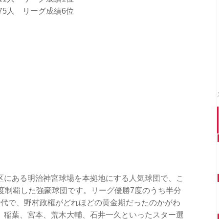
8,775人 リーグ成績6位
区にある明治神宮球場を本拠地にする人気球団で、こ
度制覇した強豪球団です。リーグ優勝7度のうち半分
時代で、野村政権がどれほどの黄金期だったのかがわ
、稲葉、宮本、荒木大輔、石井一久といったスター選