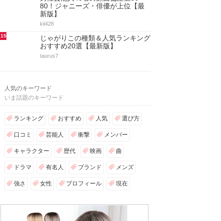
80！ジャニーズ・俳優が上位【最
新版】
kii428
15
じゃがりこの種類＆人気ランキング
おすすめ20選【最新版】
taurus7
人気のキーワード
いま話題のキーワード
ランキング
おすすめ
人気
選び方
口コミ
芸能人
衝撃
メンバー
キャラクター
歴代
映画
曲
ドラマ
有名人
ブランド
メンズ
強さ
女性
プロフィール
現在