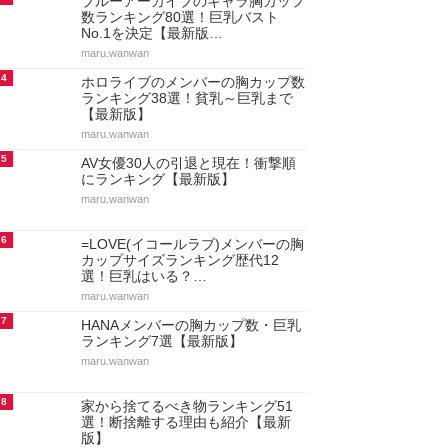
ブルーアーカイブのキャラ胸カップ
数ランキング80選！巨乳バスト
No.1を決定【最新版…
maru.wanwan
4
ホロライブのメンバーの胸カップ数
ランキング38選！貧乳～巨乳まで
【最新版】
maru.wanwan
5
AV女優30人の引退と現在！衝撃順
にランキング【最新版】
maru.wanwan
6
=LOVE(イコールラブ)メンバーの胸
カップサイズランキング歴代12
選！巨乳はいる？…
maru.wanwan
7
HANAメンバーの胸カップ数・巨乳
ランキング7選【最新版】
maru.wanwan
8
家から捨てるべき物ランキング51
選！断捨離する理由も紹介【最新
版】