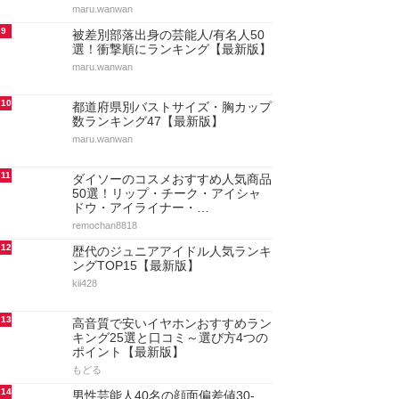
maru.wanwan
9
被差別部落出身の芸能人/有名人50
選！衝撃順にランキング【最新版】
maru.wanwan
10
都道府県別バストサイズ・胸カップ
数ランキング47【最新版】
maru.wanwan
11
ダイソーのコスメおすすめ人気商品
50選！リップ・チーク・アイシャ
ドウ・アイライナー・…
remochan8818
12
歴代のジュニアアイドル人気ランキ
ングTOP15【最新版】
kii428
13
高音質で安いイヤホンおすすめラン
キング25選と口コミ～選び方4つの
ポイント【最新版】
もどる
14
男性芸能人40名の顔面偏差値30-