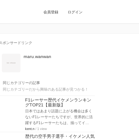
会員登録
ログイン
スポンサードリンク
maru.wanwan
同じカテゴリーの記事
同じカテゴリーだから興味のある記事が見つかる！
F1レーサー歴代イケメンランキン
グTOP21【最新版】
日本ではあまり話題に上がる機会は多く
ないF1レーサーたちですが、世界的に活
躍するF1レーサーたちは、揃ってイ…
kent.n
/ 1 view
歴代の空手男子選手・イケメン人気