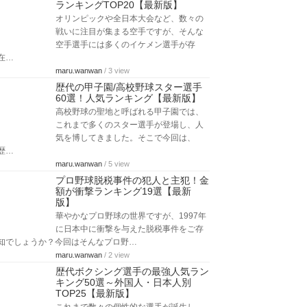
ランキングTOP20【最新版】
オリンピックや全日本大会など、数々の
戦いに注目が集まる空手ですが、そんな
空手選手には多くのイケメン選手が存
在…
maru.wanwan
/ 3 view
歴代の甲子園/高校野球スター選手
60選！人気ランキング【最新版】
高校野球の聖地と呼ばれる甲子園では、
これまで多くのスター選手が登場し、人
気を博してきました。そこで今回は、
歴…
maru.wanwan
/ 5 view
プロ野球脱税事件の犯人と主犯！金
額が衝撃ランキング19選【最新
版】
華やかなプロ野球の世界ですが、1997年
に日本中に衝撃を与えた脱税事件をご存
知でしょうか？今回はそんなプロ野…
maru.wanwan
/ 2 view
歴代ボクシング選手の最強人気ラン
キング50選～外国人・日本人別
TOP25【最新版】