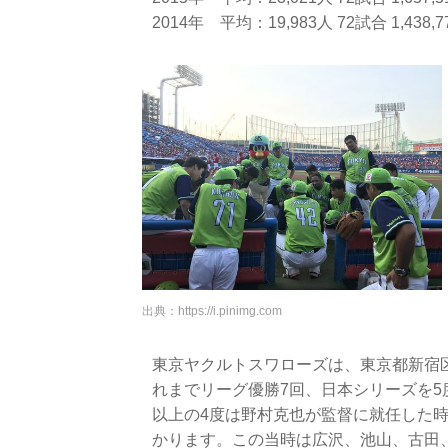
2014年 平均：19,983人 72試合 1,43
出典：
https://i.pinimg.com
東京ヤクルトスワローズは、東京都新宿
れまでリーグ優勝7回、日本シリーズを5
以上の4度は野村克也が監督に就任した
かります。この当時は広沢、池山、古田