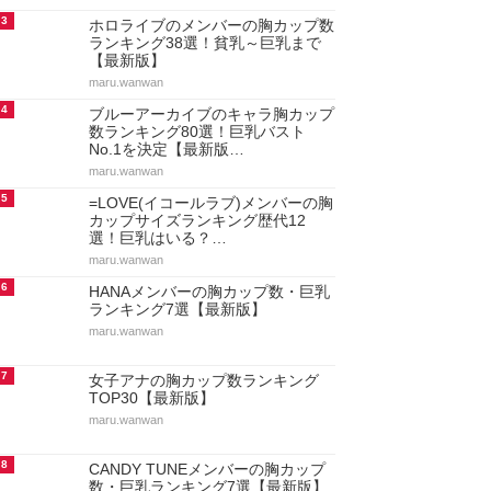
3
ホロライブのメンバーの胸カップ数
ランキング38選！貧乳～巨乳まで
【最新版】
maru.wanwan
4
ブルーアーカイブのキャラ胸カップ
数ランキング80選！巨乳バスト
No.1を決定【最新版…
maru.wanwan
5
=LOVE(イコールラブ)メンバーの胸
カップサイズランキング歴代12
選！巨乳はいる？…
maru.wanwan
6
HANAメンバーの胸カップ数・巨乳
ランキング7選【最新版】
maru.wanwan
7
女子アナの胸カップ数ランキング
TOP30【最新版】
maru.wanwan
8
CANDY TUNEメンバーの胸カップ
数・巨乳ランキング7選【最新版】