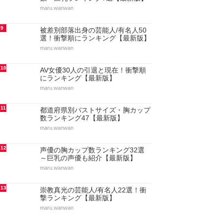
maru.wanwan
9
被差別部落出身の芸能人/有名人50
選！衝撃順にランキング【最新版】
maru.wanwan
10
AV女優30人の引退と現在！衝撃順
にランキング【最新版】
maru.wanwan
11
都道府県別バストサイズ・胸カップ
数ランキング47【最新版】
maru.wanwan
12
声優の胸カップ数ランキング32選
～巨乳の声優も紹介【最新版】
maru.wanwan
13
崇教真光の芸能人/有名人22選！衝
撃ランキング【最新版】
maru.wanwan