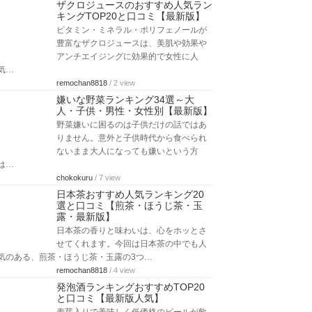
ザクロジュースのおすすめ人気ラン
キングTOP20と口コミ【最新版】
ビタミン・ミネラル・ポリフェノールが
豊富なザクロジュースは、美肌や効果や
アンチエイジングに効果的で女性に人
気…
remochan8818
/ 2 view
嫌いな野菜ランキング34選～大
人・子供・男性・女性別【最新版】
野菜嫌いに困るのは子供だけの話ではあ
りません。意外と子供時代から食べられ
ないまま大人になっても嫌いという方
は…
chokokuru
/ 7 view
日本茶おすすめ人気ランキング20
選と口コミ【煎茶・ほうじ茶・玉
露・最新版】
日本茶の香りと味わいは、心をホッとさ
せてくれます。今回は日本茶の中でも人
気のある、煎茶・ほうじ茶・玉露の3つ…
remochan8818
/ 4 view
発泡酒ランキングおすすめTOP20
と口コミ【最新版人気】