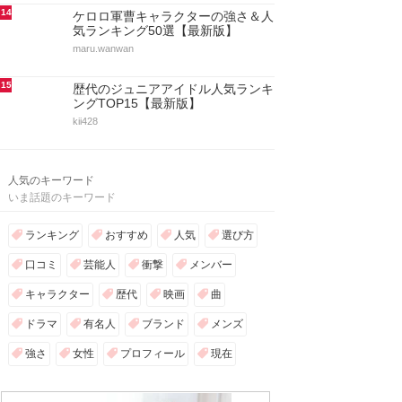
14
ケロロ軍曹キャラクターの強さ＆人
気ランキング50選【最新版】
maru.wanwan
15
歴代のジュニアアイドル人気ランキ
ングTOP15【最新版】
kii428
人気のキーワード
いま話題のキーワード
ランキング
おすすめ
人気
選び方
口コミ
芸能人
衝撃
メンバー
キャラクター
歴代
映画
曲
ドラマ
有名人
ブランド
メンズ
強さ
女性
プロフィール
現在