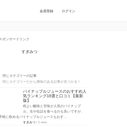
会員登録
ログイン
スポンサードリンク
すぎみつ
同じカテゴリーの記事
同じカテゴリーだから興味のある記事が見つかる！
パイナップルジュースのおすすめ人
気ランキング18選と口コミ【最新
版】
程よい酸味と甘味が人気のパイナップ
ル。生や缶詰を食べるのも良いですが、
手軽に飲めるパイナップルジュースもおす…
すぎみつ
/ 3 view