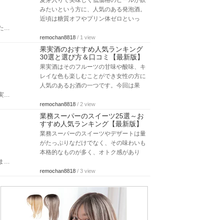
麦芽入りで美味しく低価格のビールが飲
みたいという方に、人気のある発泡酒。
近頃は糖質オフやプリン体ゼロといっ
た…
remochan8818
/ 1 view
果実酒のおすすめ人気ランキング
30選と選び方＆口コミ【最新版】
果実酒はそのフルーツの甘味や酸味、キ
レイな色も楽しむことができ女性の方に
人気のあるお酒の一つです。今回は果
実…
remochan8818
/ 2 view
業務スーパーのスイーツ25選～お
すすめ人気ランキング【最新版】
業務スーパーのスイーツやデザートは量
がたっぷりなだけでなく、その味わいも
本格的なものが多く、オトク感があり
ま…
remochan8818
/ 3 view