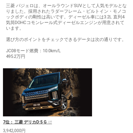
三菱 パジェロは、オールラウンドSUVとして人気モデルとな
りました。採用されたラダーフレーム・ビルトイン・モノコ
ックボディの剛性は高いです。ディーゼル車には3.2L 直列4
気筒DOHCコモンレール式ディーゼルエンジンが用意されて
います。
選び方のポイントをチェックできるデータは次の通りです。
JC08モード燃費：10.0km/L
495.2万円
7位： 三菱 デリカD:5 G
3,942,000円