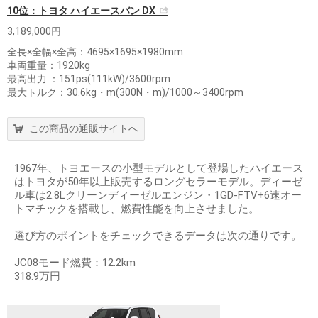
10位：トヨタ ハイエースバン DX
3,189,000円
全長×全幅×全高：4695×1695×1980mm
車両重量：1920kg
最高出力 ：151ps(111kW)/3600rpm
最大トルク：30.6kg・m(300N・m)/1000～3400rpm
この商品の通販サイトへ
1967年、トヨエースの小型モデルとして登場したハイエース
はトヨタが50年以上販売するロングセラーモデル。ディーゼ
ル車は2.8Lクリーンディーゼルエンジン・1GD-FTV+6速オー
トマチックを搭載し、燃費性能を向上させました。
選び方のポイントをチェックできるデータは次の通りです。
JC08モード燃費：12.2km
318.9万円