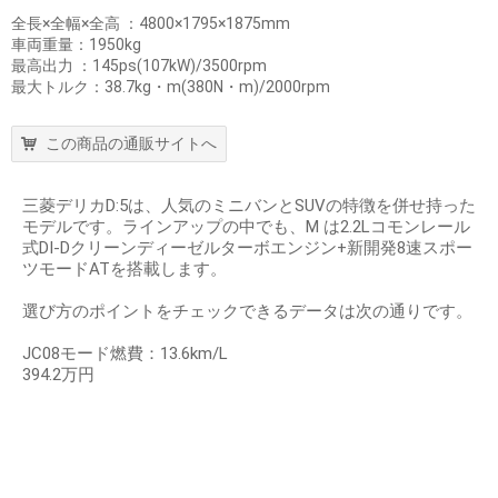
全長×全幅×全高 ：4800×1795×1875mm
車両重量：1950kg
最高出力 ：145ps(107kW)/3500rpm
最大トルク：38.7kg・m(380N・m)/2000rpm
この商品の通販サイトへ
三菱デリカD:5は、人気のミニバンとSUVの特徴を併せ持った
モデルです。ラインアップの中でも、M は2.2Lコモンレール
式DI‐Dクリーンディーゼルターボエンジン+新開発8速スポー
ツモードATを搭載します。
選び方のポイントをチェックできるデータは次の通りです。
JC08モード燃費：13.6km/L
394.2万円