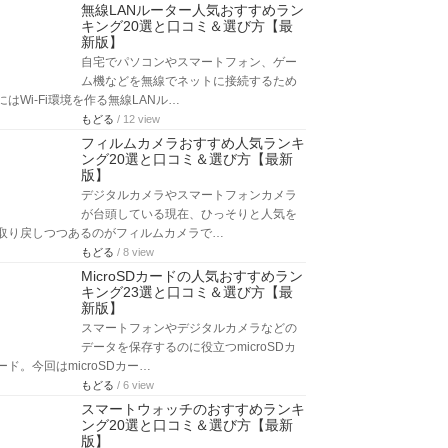
無線LANルーター人気おすすめラン
キング20選と口コミ＆選び方【最
新版】
自宅でパソコンやスマートフォン、ゲー
ム機などを無線でネットに接続するため
にはWi-Fi環境を作る無線LANル…
もどる
/ 12 view
フィルムカメラおすすめ人気ランキ
ング20選と口コミ＆選び方【最新
版】
デジタルカメラやスマートフォンカメラ
が台頭している現在、ひっそりと人気を
取り戻しつつあるのがフィルムカメラで…
もどる
/ 8 view
MicroSDカードの人気おすすめラン
キング23選と口コミ＆選び方【最
新版】
スマートフォンやデジタルカメラなどの
データを保存するのに役立つmicroSDカ
ード。今回はmicroSDカー…
もどる
/ 6 view
スマートウォッチのおすすめランキ
ング20選と口コミ＆選び方【最新
版】