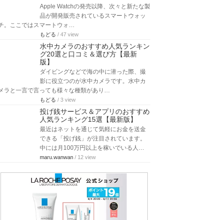
Apple Watchの発売以降、次々と新たな製
品が開発販売されているスマートウォッ
チ。ここではスマートウォ…
もどる
/ 47 view
水中カメラのおすすめ人気ランキン
グ20選と口コミ＆選び方【最新
版】
ダイビングなどで海の中に潜った際、撮
影に役立つのが水中カメラです。水中カ
メラと一言で言っても様々な種類があり…
もどる
/ 3 view
投げ銭サービス＆アプリのおすすめ
人気ランキング15選【最新版】
最近はネットを通じて気軽にお金を送金
できる「投げ銭」が注目されています。
中には月100万円以上を稼いでいる人…
maru.wanwan
/ 12 view