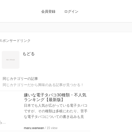
会員登録
ログイン
スポンサードリンク
もどる
同じカテゴリーの記事
同じカテゴリーだから興味のある記事が見つかる！
嫌いな電子タバコ30種類・不人気
ランキング【最新版】
日本でも人気が広がっている電子タバコ
ですが、その種類は多岐にわたり、苦手
な電子タバコについての書き込みも見
ら…
maru.wanwan
/ 15 view