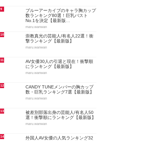
9
ブルーアーカイブのキャラ胸カップ
数ランキング80選！巨乳バスト
No.1を決定【最新版…
maru.wanwan
10
崇教真光の芸能人/有名人22選！衝
撃ランキング【最新版】
maru.wanwan
11
AV女優30人の引退と現在！衝撃順
にランキング【最新版】
maru.wanwan
12
CANDY TUNEメンバーの胸カップ
数・巨乳ランキング7選【最新版】
maru.wanwan
13
被差別部落出身の芸能人/有名人50
選！衝撃順にランキング【最新版】
maru.wanwan
14
外国人AV女優の人気ランキング32