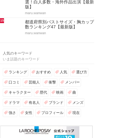
選！白人多数・海外作品出演【最新
版】
maru.wanwan
15
都道府県別バストサイズ・胸カップ
数ランキング47【最新版】
maru.wanwan
人気のキーワード
いま話題のキーワード
ランキング
おすすめ
人気
選び方
口コミ
芸能人
衝撃
メンバー
キャラクター
歴代
映画
曲
ドラマ
有名人
ブランド
メンズ
強さ
女性
プロフィール
現在