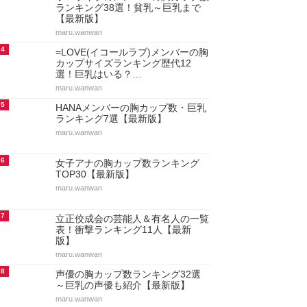
ランキング38選！貧乳～巨乳まで
【最新版】
maru.wanwan
4
=LOVE(イコールラブ)メンバーの胸
カップサイズランキング歴代12
選！巨乳はいる？…
maru.wanwan
5
HANAメンバーの胸カップ数・巨乳
ランキング7選【最新版】
maru.wanwan
6
女子アナの胸カップ数ランキング
TOP30【最新版】
maru.wanwan
7
立正佼成会の芸能人＆有名人の一覧
表！衝撃ランキング11人【最新
版】
maru.wanwan
8
声優の胸カップ数ランキング32選
～巨乳の声優も紹介【最新版】
maru.wanwan