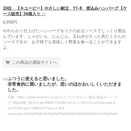
20位 【キユーピー】やさしい献立 Y1-8 煮込みハンバーグ【ケ
ース販売】36個入り
6,998円
やわらかく仕上げたハンバーグをコクのあるソースでじっくり煮込
んでいます。じゃがいも、にんじん、玉ねぎが入った具だくさんの
ソースですが、お子様でも美味しく野菜を食べることができます
よ。
この商品の通販サイトへ
ふつうに使えると思いました。
非常食的に買いましたが、思いのほかおいしくいただきま
した。
出典：
https://www.amazon.co.jp/キユーピー-やさしい献立-煮込みハンバー
グ-100g×6個-【区分1/dp/B00EPYSLVM/ref=sr_1_35?s=food-beverage＆
ie=UTF8＆qid=1548552177＆sr=1-35＆
keywords=%E3%83%8F%E3%83%B3%E3%83%90%E3%83%BC%E3%82%B0