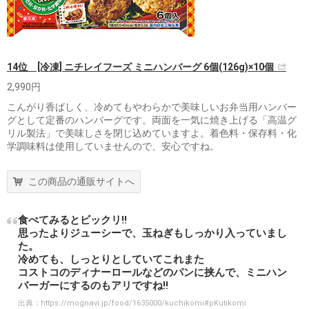
14位 [冷凍] ニチレイフーズ ミニハンバーグ 6個(126g)×10個
2,990円
こんがり香ばしく、冷めてもやわらかで美味しいお弁当用ハンバー
グとして定番のハンバーグです。両面を一気に焼き上げる「高温グ
リル製法」で美味しさを閉じ込めていますよ。着色料・保存料・化
学調味料は使用していませんので、安心ですね。
この商品の通販サイトへ
食べてみるとビックリ‼
思ったよりジューシーで、玉ねぎもしっかり入っていまし
た。
冷めても、しっとりとしていてこれまた
コストコのディナーロールなどのパンに挟んで、ミニハン
バーガーにするのもアリですね‼
出典：
https://mognavi.jp/food/1635000/kuchikomi#pKutikomi