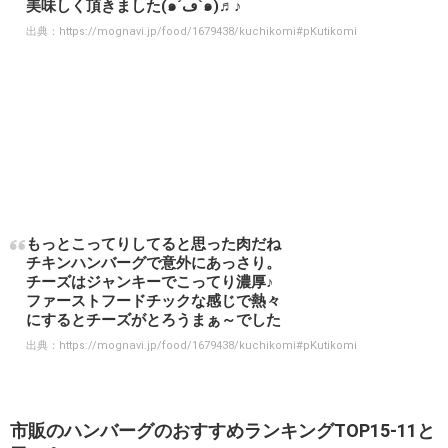
美味しく頂きました(๑´ڡ`๑)♬♪
出典：
https://mognavi.jp/food/1679438/kuchikomi#pKutikomi
もっとこってりしてると思った肉だね
チキンハンバーグで意外にあっさり。
チーズはジャンキーでこってり濃厚♪
ファーストフードチックな感じで熱々
にするとチーズがとろうまぁ～でした
出典：
https://mognavi.jp/food/1679438/kuchikomi#pKutikomi
市販のハンバーグのおすすめランキングTOP15-11と