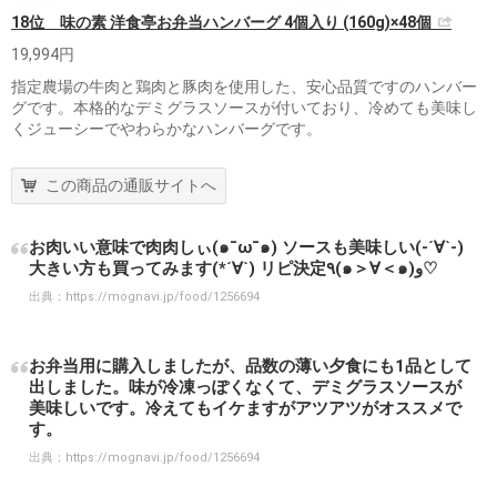
18位 味の素 洋食亭お弁当ハンバーグ 4個入り (160g)×48個
19,994円
指定農場の牛肉と鶏肉と豚肉を使用した、安心品質ですのハンバー
グです。本格的なデミグラスソースが付いており、冷めても美味し
くジューシーでやわらかなハンバーグです。
この商品の通販サイトへ
お肉いい意味で肉肉しぃ(๑¯ω¯๑) ソースも美味しい(-´∀`-)
大きい方も買ってみます(*´∀`) リピ決定٩(๑＞∀＜๑)و♡
出典：
https://mognavi.jp/food/1256694
お弁当用に購入しましたが、品数の薄い夕食にも1品として
出しました。味が冷凍っぽくなくて、デミグラスソースが
美味しいです。冷えてもイケますがアツアツがオススメで
す。
出典：
https://mognavi.jp/food/1256694