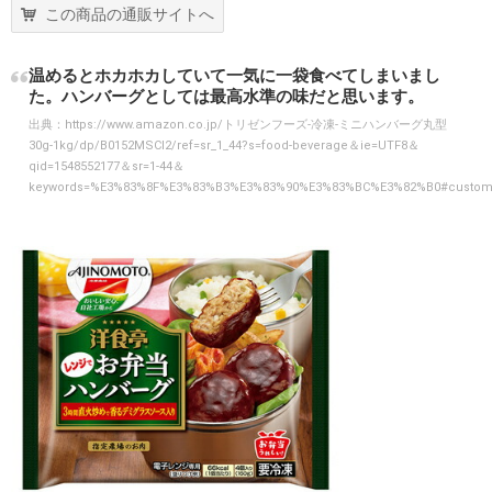
この商品の通販サイトへ
温めるとホカホカしていて一気に一袋食べてしまいまし
た。ハンバーグとしては最高水準の味だと思います。
出典：
https://www.amazon.co.jp/トリゼンフーズ-冷凍-ミニハンバーグ丸型
30g-1kg/dp/B0152MSCI2/ref=sr_1_44?s=food-beverage＆ie=UTF8＆
qid=1548552177＆sr=1-44＆
keywords=%E3%83%8F%E3%83%B3%E3%83%90%E3%83%BC%E3%82%B0#custom