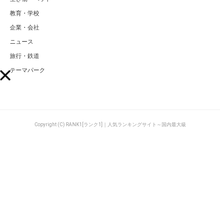
教育・学校
企業・会社
ニュース
旅行・鉄道
テーマパーク
Copyright (C) RANK1[ランク1]｜人気ランキングサイト～国内最大級