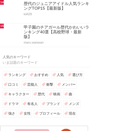
14
歴代のジュニアアイドル人気ランキ
ングTOP15【最新版】
kii428
15
甲子園のチアガール歴代かわいいラ
ンキング40選【高校野球・最新
版】
maru.wanwan
人気のキーワード
いま話題のキーワード
ランキング
おすすめ
人気
選び方
口コミ
芸能人
衝撃
メンバー
キャラクター
歴代
映画
曲
ドラマ
有名人
ブランド
メンズ
強さ
女性
プロフィール
現在