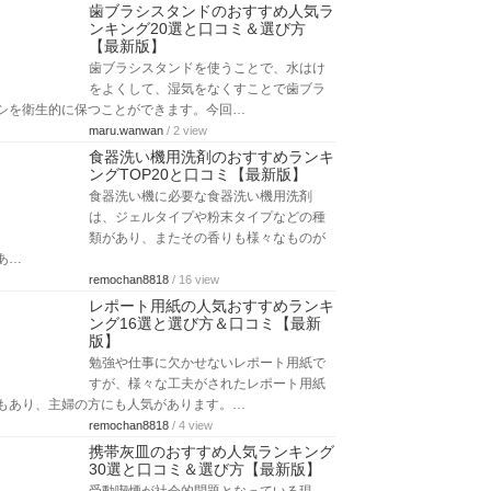
歯ブラシスタンドのおすすめ人気ラ
ンキング20選と口コミ＆選び方
【最新版】
歯ブラシスタンドを使うことで、水はけ
をよくして、湿気をなくすことで歯ブラ
シを衛生的に保つことができます。今回…
maru.wanwan
/ 2 view
食器洗い機用洗剤のおすすめランキ
ングTOP20と口コミ【最新版】
食器洗い機に必要な食器洗い機用洗剤
は、ジェルタイプや粉末タイプなどの種
類があり、またその香りも様々なものが
あ…
remochan8818
/ 16 view
レポート用紙の人気おすすめランキ
ング16選と選び方＆口コミ【最新
版】
勉強や仕事に欠かせないレポート用紙で
すが、様々な工夫がされたレポート用紙
もあり、主婦の方にも人気があります。…
remochan8818
/ 4 view
携帯灰皿のおすすめ人気ランキング
30選と口コミ＆選び方【最新版】