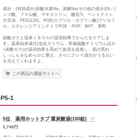
成分：(有効成分)炭酸水素Na、炭酸Na(その他の成分)DL-リ
ンゴ酸、フマル酸、デキストリン、酸化Ti、ベントナイト、
大豆油、PEG(120)、POE(カプリル・カプリン酸)グリセリ
ル、エチレンジアミンテトラPOE・POP、BHT、香料
炭酸ガスと温泉ミネラルの温浴効果でからだをケアしま
す。温泉由来成分(塩化カリウム、乾燥硫酸ナトリウムほか
+炭酸ガス)が温浴効果を高めて血流を促進し、肌の荒れ・
しっしんをなめらかに整え、さらにクレイ成分がうるおい
を与えてくれますよ。
この商品の通販サイトへ
5-1
5位 薬用ホットタブ 重炭酸湯(100錠)
5,748円