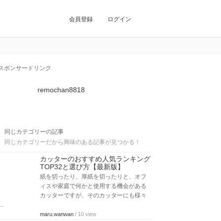
会員登録
ログイン
スポンサードリンク
remochan8818
同じカテゴリーの記事
同じカテゴリーだから興味のある記事が見つかる！
カッターのおすすめ人気ランキング
TOP32と選び方【最新版】
紙を切ったり、厚紙を切ったりと、オフ
ィスや家庭で何かと使用する機会がある
カッターですが、そのカッターにも様々
…
maru.wanwan
/ 10 view