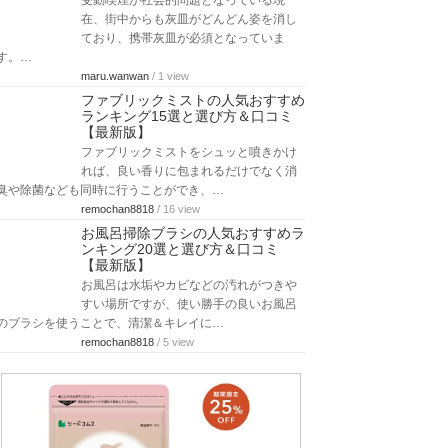
受動喫煙が社会的問題となっている現
在、街中からも灰皿がどんどん姿を消し
ており、携帯灰皿が必須となっていま
す。…
maru.wanwan
/ 1 view
ファブリックミストの人気おすすめ
ランキング15選と選び方＆口コミ
【最新版】
ファブリックミストをシュッと噴きかけ
れば、良い香りに包まれるだけでなく消
臭や除菌なども同時に行うことができ、…
remochan8818
/ 16 view
お風呂掃除ブラシの人気おすすめラ
ンキング20選と選び方＆口コミ
【最新版】
お風呂は水垢やカビなどの汚れがつきや
すい場所ですが、使い勝手の良いお風呂
のブラシを使うことで、清潔＆キレイに…
remochan8818
/ 5 view