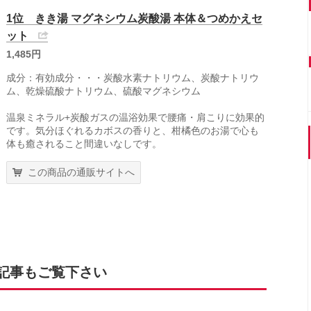
1位 きき湯 マグネシウム炭酸湯 本体＆つめかえセ
ット
1,485円
成分：有効成分・・・炭酸水素ナトリウム、炭酸ナトリウ
ム、乾燥硫酸ナトリウム、硫酸マグネシウム
温泉ミネラル+炭酸ガスの温浴効果で腰痛・肩こりに効果的
です。気分ほぐれるカボスの香りと、柑橘色のお湯で心も
体も癒されること間違いなしです。
この商品の通販サイトへ
記事もご覧下さい