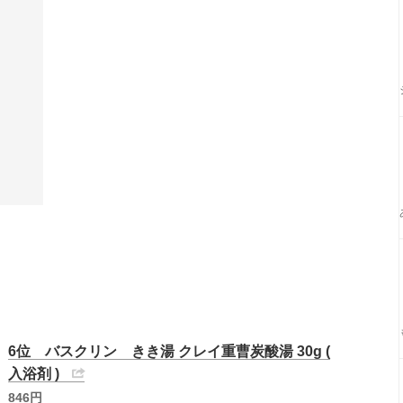
6位 バスクリン きき湯 クレイ重曹炭酸湯 30g (
入浴剤 )
846円