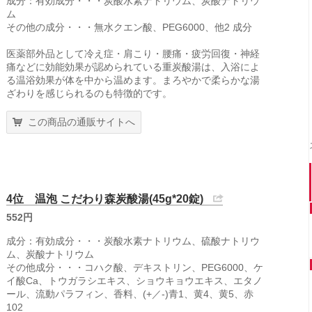
成分：有効成分・・・炭酸水素ナトリウム、炭酸ナトリウ
ム
その他の成分・・・無水クエン酸、PEG6000、他2 成分
医薬部外品として冷え症・肩こり・腰痛・疲労回復・神経
痛などに効能効果が認められている重炭酸湯は、入浴によ
る温浴効果が体を中から温めます。まろやかで柔らかな湯
ざわりを感じられるのも特徴的です。
この商品の通販サイトへ
4位 温泡 こだわり森炭酸湯(45g*20錠)
552円
成分：有効成分・・・炭酸水素ナトリウム、硫酸ナトリウ
ム、炭酸ナトリウム
その他成分・・・コハク酸、デキストリン、PEG6000、ケ
イ酸Ca、トウガラシエキス、ショウキョウエキス、エタノ
ール、流動パラフィン、香料、(+／-)青1、黄4、黄5、赤
102