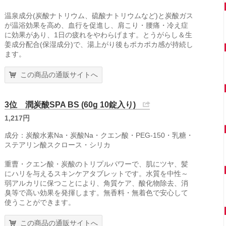
温泉成分(炭酸ナトリウム、硫酸ナトリウムなど)と炭酸ガス
が温浴効果を高め、血行を促進し、肩こり・腰痛・冷え症
に効果があり、1日の疲れをやわらげます。とうがらし＆生
姜成分配合(保湿成分)で、湯上がり後もポカポカ感が持続し
ます。
この商品の通販サイトへ
3位 潤炭酸SPA BS (60g 10錠入り)
1,217円
成分：炭酸水素Na・炭酸Na・クエン酸・PEG-150・乳糖・
ステアリン酸スクロース・シリカ
重曹・クエン酸・炭酸のトリプルパワーで、肌にツヤ、髪
にハリを与えるスキンケアタブレットです。水質を中性～
弱アルカリに保つことにより、角質ケア、酸化物除去、消
臭等で高い効果を発揮します。無香料・無着色で安心して
使うことができます。
この商品の通販サイトへ