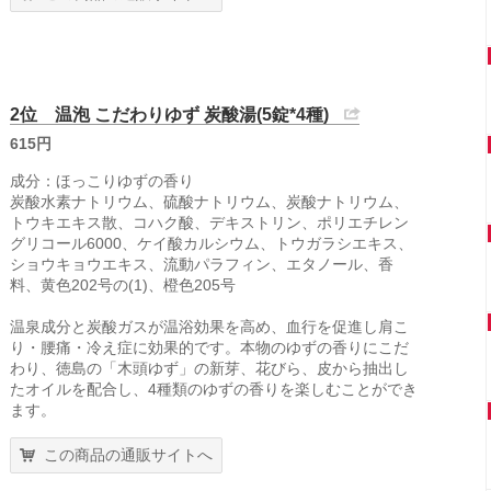
2位 温泡 こだわりゆず 炭酸湯(5錠*4種)
615円
成分：ほっこりゆずの香り
炭酸水素ナトリウム、硫酸ナトリウム、炭酸ナトリウム、
トウキエキス散、コハク酸、デキストリン、ポリエチレン
グリコール6000、ケイ酸カルシウム、トウガラシエキス、
ショウキョウエキス、流動パラフィン、エタノール、香
料、黄色202号の(1)、橙色205号
温泉成分と炭酸ガスが温浴効果を高め、血行を促進し肩こ
り・腰痛・冷え症に効果的です。本物のゆずの香りにこだ
わり、徳島の「木頭ゆず」の新芽、花びら、皮から抽出し
たオイルを配合し、4種類のゆずの香りを楽しむことができ
ます。
この商品の通販サイトへ