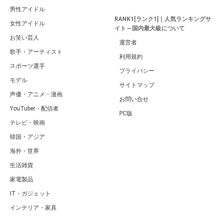
男性アイドル
RANK1[ランク1]｜人気ランキングサ
女性アイドル
イト～国内最大級について
お笑い芸人
運営者
歌手・アーティスト
利用規約
スポーツ選手
プライバシー
モデル
サイトマップ
声優・アニメ・漫画
お問い合せ
YouTuber・配信者
PC版
テレビ・映画
韓国・アジア
海外・世界
生活雑貨
家電製品
IT・ガジェット
インテリア・家具