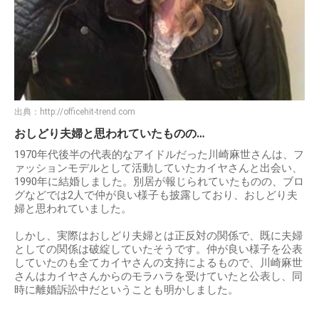
出典：
http://officehit-trend.com
おしどり夫婦と思われていたものの…
1970年代後半の代表的なアイドルだった川崎麻世さんは、フ
ァッションモデルとして活動していたカイヤさんと出会い、
1990年に結婚しました。別居が報じられていたものの、ブロ
グなどでは2人で仲が良い様子も披露しており、おしどり夫
婦と思われていました。
しかし、実際はおしどり夫婦とは正反対の関係で、既に夫婦
としての関係は破綻していたそうです。仲が良い様子を公表
していたのも全てカイヤさんの支持によるもので、川崎麻世
さんはカイヤさんからのモラハラを受けていたと公表し、同
時に離婚訴訟中だということも明かしました。