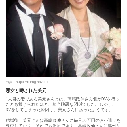
出典：
https://rr.img.naver.jp
悪女と噂された美元
1人目の妻である美元さんとは、高嶋政伸さん側がDVを行っ
たとも報じられたほど、相当険悪な関係でした。しかし、
DVをしてしまった原因は、美元さんにあったようです。
結婚後、美元さんは高嶋政伸さんに毎月50万円のお小遣いを
要求しており、それでも満足できず、高嶋政伸さんに罵倒な