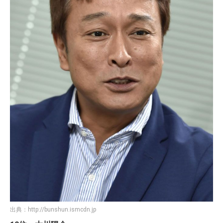
出典：
http://bunshun.ismcdn.jp