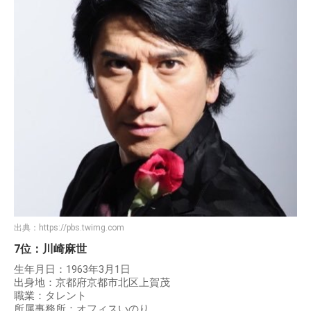
出典：
https://pbs.twimg.com
7位：川崎麻世
生年月日：1963年3月1日
出身地：京都府京都市北区上賀茂
職業：タレント
所属事務所：オフィスいのり