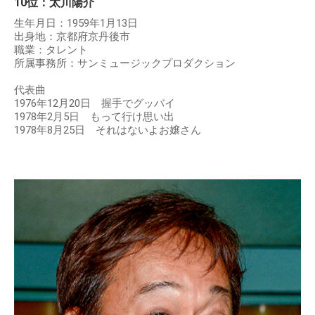
10位：太川陽介
生年月日：1959年1月13日
出身地：京都府京丹後市
職業：タレント
所属事務所：サンミュージックプロダクション
代表曲
1976年12月20日 握手でグッバイ
1978年2月5日 もって行け思い出
1978年8月25日 それはないよお嬢さん