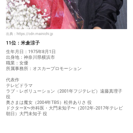
出典：
https://cdn.mainichi.jp
11位：米倉涼子
生年月日：1975年8月1日
出身地：神奈川県横浜市
職業：女優
所属事務所：オスカープロモーション
代表作
テレビドラマ
ラブ・レボリューション（2001年フジテレビ）遠藤真理子
役
奥さまは魔女（2004年TBS）松井ありさ 役
ドクターX〜外科医・大門未知子〜（2012年-2017年テレビ
朝日）大門未知子 役