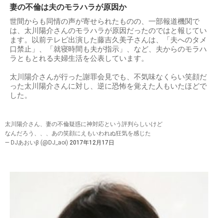
妻の不倫は夫のモラハラが原因か
世間からも同情の声が寄せられたものの、一部報道機関で
は、太川陽介さんのモラハラが原因だったのではと報じてい
ます。以前テレビ出演した藤吉久美子さんは、「夫へのタメ
口禁止」、「就寝時間も夫が指示」、など、夫からのモラハ
ラともとれる夫婦生活を公表しています。
太川陽介さんが行った謝罪会見でも、不気味なくらい笑顔だ
った太川陽介さんに対し、逆に恐怖を覚えた人もいたほどで
した。
太川陽介さん、妻の不倫疑惑に神対応という評判らしいけど
なんだろう、、、あの笑顔にえもいわれぬ狂気を感じた
— DJあおいβ (@DJ_aoi)
2017年12月17日