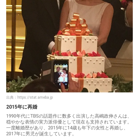
出典：
https://stat.ameba.jp
2015年に再婚
1990年代にTBSの話題作に数多く出演した高嶋政伸さんは、
穏やかな表情の実力派俳優として現在も支持されています。
一度離婚歴があり、2015年に14歳も年下の女性と再婚し、
2017年に男児が誕生しています。