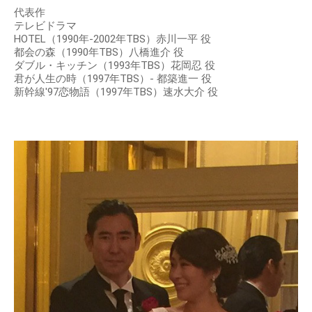
代表作
テレビドラマ
HOTEL（1990年-2002年TBS）赤川一平 役
都会の森（1990年TBS）八橋進介 役
ダブル・キッチン（1993年TBS）花岡忍 役
君が人生の時（1997年TBS）- 都築進一 役
新幹線'97恋物語（1997年TBS）速水大介 役