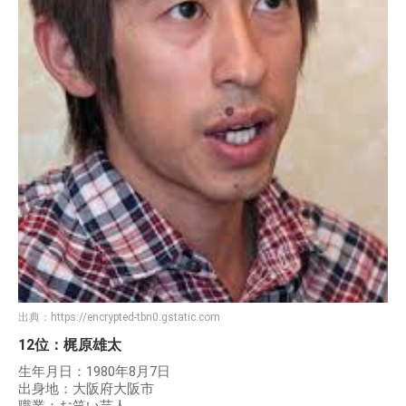
出典：
https://encrypted-tbn0.gstatic.com
12位：梶原雄太
生年月日：1980年8月7日
出身地：大阪府大阪市
職業：お笑い芸人