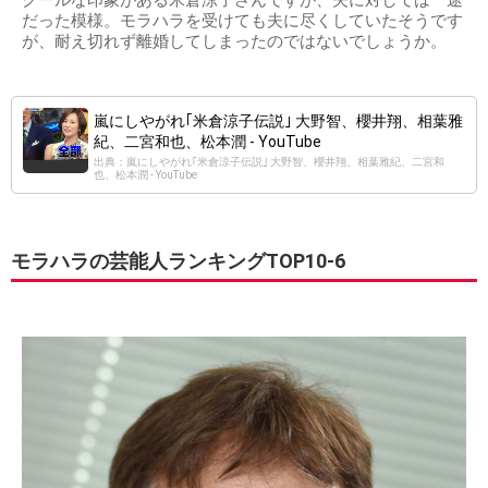
クールな印象がある米倉涼子さんですが、夫に対しては一途
だった模様。モラハラを受けても夫に尽くしていたそうです
が、耐え切れず離婚してしまったのではないでしょうか。
嵐にしやがれ｢米倉涼子伝説｣ 大野智、櫻井翔、相葉雅
紀、二宮和也、松本潤 - YouTube
出典：嵐にしやがれ｢米倉涼子伝説｣ 大野智、櫻井翔、相葉雅紀、二宮和
也、松本潤 - YouTube
モラハラの芸能人ランキングTOP10-6