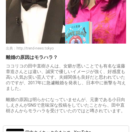
出典：
http://trend-news.tokyo
離婚の原因はモラハラ？
ココリコの田中直樹さんは、女癖が悪いことでも有名な遠藤
章造さんとは違い、誠実で優しいイメージが強く、好感度も
高い人気お笑い芸人です。夫婦関係も良好だと思われていた
のですが、2017年に急遽離婚を発表し、日本中に衝撃を与え
ました。
離婚の原因は明らかになっていませんが、元妻である小日向
しえさんがSNSで意味深な投稿をしていたことから、田中直
樹さんからモラハラを受けていたのではと噂されています。