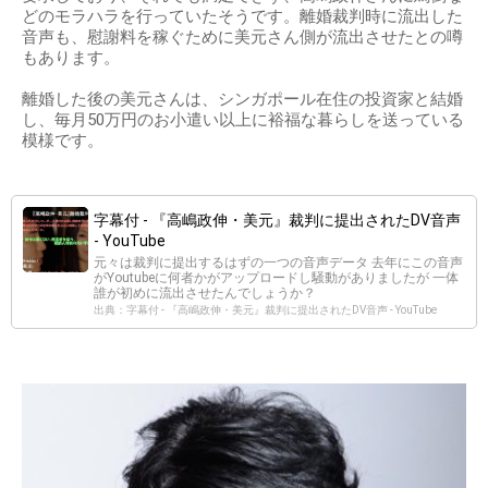
どのモラハラを行っていたそうです。離婚裁判時に流出した
音声も、慰謝料を稼ぐために美元さん側が流出させたとの噂
もあります。
離婚した後の美元さんは、シンガポール在住の投資家と結婚
し、毎月50万円のお小遣い以上に裕福な暮らしを送っている
模様です。
字幕付 - 『高嶋政伸・美元』裁判に提出されたDV音声
- YouTube
元々は裁判に提出するはずの一つの音声データ 去年にこの音声
がYoutubeに何者かがアップロードし騒動がありましたが 一体
誰が初めに流出させたんでしょうか？
出典：字幕付 - 『高嶋政伸・美元』裁判に提出されたDV音声 - YouTube