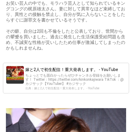
お笑い芸人の中でも、モラハラ芸人として知られているキン
グコングの梶原雄太さん。妻に対して異常なほど束縛してお
り、異性との接触を禁止し、自分が気に入らないことをした
らすぐに謝罪文を書かせているそうです。
その癖、自分は2回も不倫をしたと公表しており、世間から
の顰蹙を買いました。過去に発生した生活保護受給問題も含
め、不誠実な性格が災いしたため仕事が激減してしまったの
かもしれませんね。
嫁と2人で初生配信！重大発表します。 - YouTube
ちょっとでも面白かったらぜひチャンネル登録をお願いしま
す！ Twitter：https://twitter.com/kinkonkajiwara TikTok ：@
カジサック【YouTuber】 #カジサック
出典：嫁と2人で初生配信！重大発表します。 - YouTube