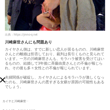
出典：
https://jinno-q.net
川崎麻世さんにも問題あり
カイヤさん側は、すでに新しい恋人が居るものの、川崎麻世
さんとの離婚は拒否しており、裁判は長引くものと見られて
います。一方の川崎麻世さんも、モラハラ被害を受けてはい
るものの、結婚して3年後に斉藤由貴さんとの不倫が報じら
れ、その後も多々女性との不倫が報じられています。
夫婦関係が破綻し、カイヤさんによるモラハラが激しくなっ
たのも、川崎麻世さんの悪すぎる女癖が原因の可能性もある
でしょう。
カイヤと川崎麻世···