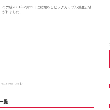
その後2001年2月21日に結婚をしビッグカップル誕生と騒
がれました。
ext.stream.ne.jp
一覧