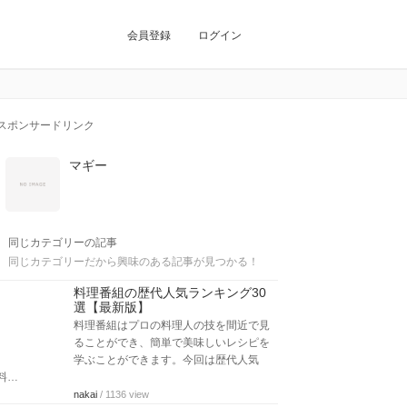
会員登録
ログイン
スポンサードリンク
マギー
同じカテゴリーの記事
同じカテゴリーだから興味のある記事が見つかる！
料理番組の歴代人気ランキング30
選【最新版】
料理番組はプロの料理人の技を間近で見
ることができ、簡単で美味しいレシピを
学ぶことができます。今回は歴代人気
料…
nakai
/ 1136 view