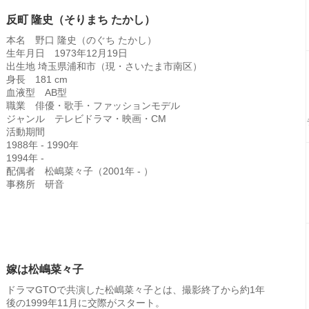
反町 隆史（そりまち たかし）
本名 野口 隆史（のぐち たかし）
生年月日 1973年12月19日
出生地 埼玉県浦和市（現・さいたま市南区）
身長 181 cm
血液型 AB型
職業 俳優・歌手・ファッションモデル
ジャンル テレビドラマ・映画・CM
活動期間
1988年 - 1990年
1994年 -
配偶者 松嶋菜々子（2001年 - ）
事務所 研音
嫁は松嶋菜々子
ドラマGTOで共演した松嶋菜々子とは、撮影終了から約1年
後の1999年11月に交際がスタート。