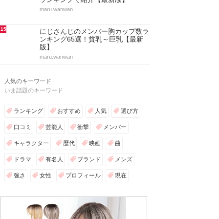
maru.wanwan
15
にじさんじのメンバー胸カップ数ラ
ンキング65選！貧乳～巨乳【最新
版】
maru.wanwan
人気のキーワード
いま話題のキーワード
ランキング
おすすめ
人気
選び方
口コミ
芸能人
衝撃
メンバー
キャラクター
歴代
映画
曲
ドラマ
有名人
ブランド
メンズ
強さ
女性
プロフィール
現在