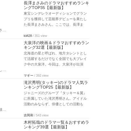
長澤まさみのドラマおすすめランキ
ングTOP35【最新版】
東宝シンデレラオーディションでグラン
プリを獲得して芸能界デビューを果たし
た長澤まさみさん。ここでは、長澤ま
さ…
kii428
/ 351 view
大泉洋の映画＆ドラマおすすめラン
キング32選【最新版】
北海道の星と呼ばれ、地方タレントとし
て活躍するだけでなく全国でも大ブレイ
ク中の大泉洋。今回は、大泉洋が出演
し…
マギー
/ 392 view
滝沢秀明(タッキー)のドラマ人気ラ
ンキングTOP25【最新版】
ジャニーズのグループ『タッキー＆翼』
に所属していた滝沢秀明さん。アイドル
活動のみならず、俳優としての活動も
積…
吉岡和
/ 543 view
木村拓哉のドラマ一覧＆おすすめラ
ンキング39選【最新版】