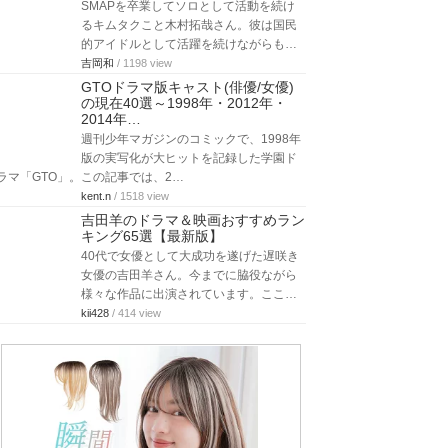
SMAPを卒業してソロとして活動を続け
るキムタクこと木村拓哉さん。彼は国民
的アイドルとして活躍を続けながらも…
吉岡和
/ 1198 view
GTOドラマ版キャスト(俳優/女優)
の現在40選～1998年・2012年・
2014年…
週刊少年マガジンのコミックで、1998年
版の実写化が大ヒットを記録した学園ド
ラマ「GTO」。この記事では、2…
kent.n
/ 1518 view
吉田羊のドラマ＆映画おすすめラン
キング65選【最新版】
40代で女優として大成功を遂げた遅咲き
女優の吉田羊さん。今までに脇役ながら
様々な作品に出演されています。ここ…
kii428
/ 414 view