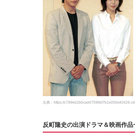
出典：
https://c799eb2b0cad47596bf7b1e050e83426.cdn
反町隆史の出演ドラマ＆映画作品