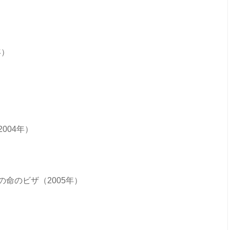
年）
004年）
命のビザ（2005年）