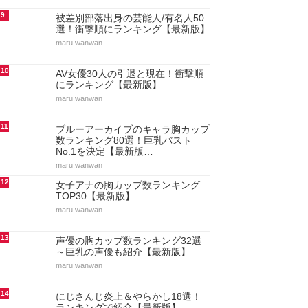
9
被差別部落出身の芸能人/有名人50
選！衝撃順にランキング【最新版】
maru.wanwan
10
AV女優30人の引退と現在！衝撃順
にランキング【最新版】
maru.wanwan
11
ブルーアーカイブのキャラ胸カップ
数ランキング80選！巨乳バスト
No.1を決定【最新版…
maru.wanwan
12
女子アナの胸カップ数ランキング
TOP30【最新版】
maru.wanwan
13
声優の胸カップ数ランキング32選
～巨乳の声優も紹介【最新版】
maru.wanwan
14
にじさんじ炎上＆やらかし18選！
ランキングで紹介【最新版】