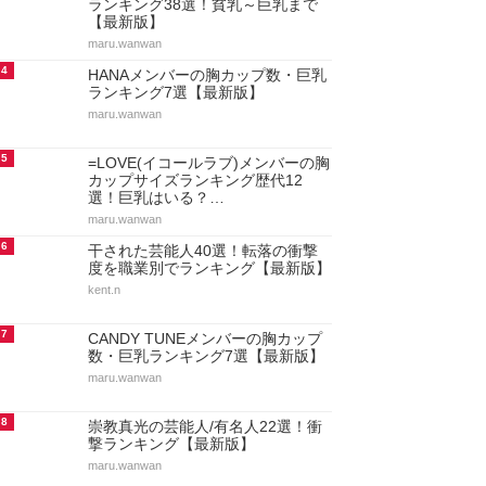
ランキング38選！貧乳～巨乳まで
【最新版】
maru.wanwan
4
HANAメンバーの胸カップ数・巨乳
ランキング7選【最新版】
maru.wanwan
5
=LOVE(イコールラブ)メンバーの胸
カップサイズランキング歴代12
選！巨乳はいる？…
maru.wanwan
6
干された芸能人40選！転落の衝撃
度を職業別でランキング【最新版】
kent.n
7
CANDY TUNEメンバーの胸カップ
数・巨乳ランキング7選【最新版】
maru.wanwan
8
崇教真光の芸能人/有名人22選！衝
撃ランキング【最新版】
maru.wanwan