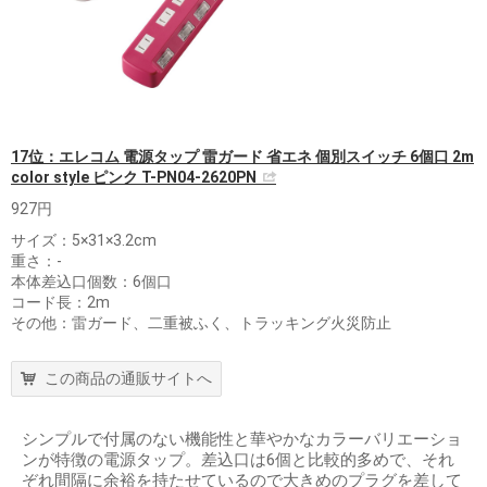
17位：エレコム 電源タップ 雷ガード 省エネ 個別スイッチ 6個口 2m
color style ピンク T-PN04-2620PN
927円
サイズ：5×31×3.2cm
重さ：-
本体差込口個数：6個口
コード長：2m
その他：雷ガード、二重被ふく、トラッキング火災防止
この商品の通販サイトへ
シンプルで付属のない機能性と華やかなカラーバリエーショ
ンが特徴の電源タップ。差込口は6個と比較的多めで、それ
ぞれ間隔に余裕を持たせているので大きめのプラグを差して