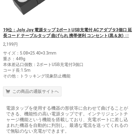
19位：Joly Joy 電源タップ 2ポートUSB充電付 ACアダプタ3個口 延
長コード テーブルタップ 曲げられ 携帯便利 コンセント(黒＆灰)
2,199円
サイズ：5.08×25.40×3.3mm
重さ：449g
本体差込口個数：2ポートUSB充電付3個口
コード長:1.5m
その他：トラッキング現象防止機能
この商品の通販サイトへ
電源タップを使用する機器の形状等に合わせて曲げることが
できる、機能性の高い電源タップです。インテリジェントチ
ャージ機能という機能を搭載しており、充電ポートに差し込
まれた機器を自動的に判別し、最適な電流を送ってくれるの
で無駄のない充電ができます。