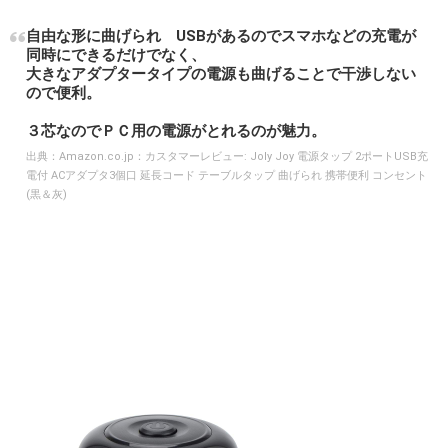
自由な形に曲げられ USBがあるのでスマホなどの充電が
同時にできるだけでなく、
大きなアダプタータイプの電源も曲げることで干渉しない
ので便利。
３芯なのでＰＣ用の電源がとれるのが魅力。
出典：
Amazon.co.jp：カスタマーレビュー: Joly Joy 電源タップ 2ポートUSB充
電付 ACアダプタ3個口 延長コード テーブルタップ 曲げられ 携帯便利 コンセント
(黒＆灰)