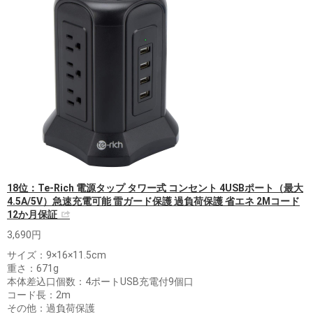
18位：Te-Rich 電源タップ タワー式 コンセント 4USBポート（最大
4.5A/5V）急速充電可能 雷ガード保護 過負荷保護 省エネ 2Mコード
12か月保証
3,690円
サイズ：9×16×11.5cm
重さ：671g
本体差込口個数：4ポートUSB充電付9個口
コード長：2m
その他：過負荷保護