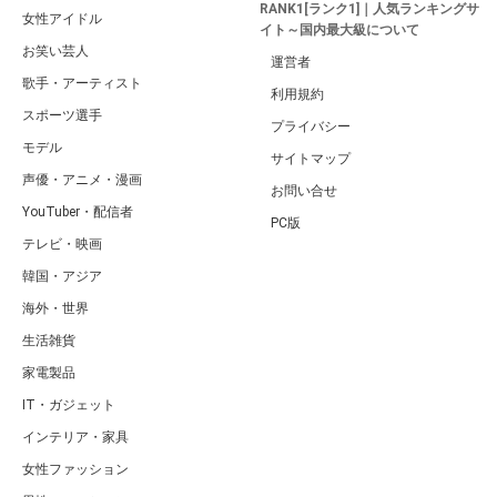
RANK1[ランク1]｜人気ランキングサ
女性アイドル
イト～国内最大級について
お笑い芸人
運営者
歌手・アーティスト
利用規約
スポーツ選手
プライバシー
モデル
サイトマップ
声優・アニメ・漫画
お問い合せ
YouTuber・配信者
PC版
テレビ・映画
韓国・アジア
海外・世界
生活雑貨
家電製品
IT・ガジェット
インテリア・家具
女性ファッション