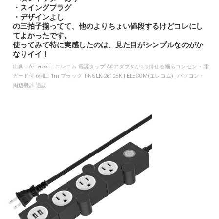
・スイングプラグ
・デザインよし
の三拍子揃ってて、他のよりちょい値段するけどコレにし
てよかったです。
使ってみて特に実感したのは、見た目がシンプルなのがか
なりイイ！
出典：
Amazon | エレコム 電源タップ ACアダプタが5つ挿せる幅広コンセント 雷
ガード付 6個口 1m ブラック T-NSLK-2610BK | ELECOM(エレコム) | パソコン・
周辺機器 通販