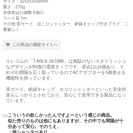
サイズ：32×292×26mm
重さ：272g
本体差込口個数:6個口
コード長:1m
その他:雷ガード、ほこりシャッター、絶縁キャップ付きプラグ、二
重被ふく
この商品の通販サイトへ
エレコムの「T-NSLK-2610BK」は無駄のないスタイリッシュ
なデザインが特徴の電源タップです。差込口は6個あり、そ
れぞれ間隔を広く取っているのでACアダプターを5個差せる
機能性を持っています。
雷ガード、絶縁キャップ、ホコリシャッターといった安全対
策もしっかりとされており、安心して使用できる製品になっ
ています。
こういうの欲しかったんですよーという感じの商品。
似た売りのものは他にもありますが、その中でも間隔が十
分あって安心。そのうえ、
・埃シャッターあり