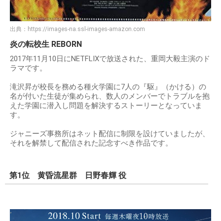
出典：
https://images-na.ssl-images-amazon.com
炎の転校生 REBORN
2017年11月10日にNETFLIXで放送された、重岡大毅主演のド
ラマです。
滝沢昇が校長を務める種火学園に7人の『駆』（かける）の
名が付いた生徒が集められ、数人のメンバーでトラブルを抱
えた学園に潜入し問題を解決するストーリーとなっていま
す。
ジャニーズ事務所はネット配信に制限を設けていましたが、
それを解禁して配信された記念すべき作品です。
第1位 黄昏流星群 日野春輝 役