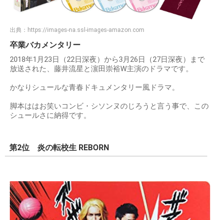
出典：
https://images-na.ssl-images-amazon.com
卒業バカメンタリー
2018年1月23日（22日深夜）から3月26日（27日深夜）まで
放送された、藤井流星と濵田崇裕W主演のドラマです。
かなりシュールな青春ドキュメンタリー風ドラマ。
脚本ははお笑いコンビ・シソンヌのじろうと言う事で、この
シュールさに納得です。
第2位 炎の転校生 REBORN