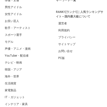
俳優・女優
キーワード一覧
男性アイドル
RANK1[ランク1]｜人気ランキングサ
女性アイドル
イト～国内最大級について
お笑い芸人
運営者
歌手・アーティスト
利用規約
スポーツ選手
プライバシー
モデル
サイトマップ
声優・アニメ・漫画
お問い合せ
YouTuber・配信者
PC版
テレビ・映画
韓国・アジア
海外・世界
生活雑貨
家電製品
IT・ガジェット
インテリア・家具