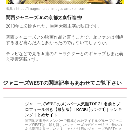
出典：
https://images-na.ssl-images-amazon.com
関西ジャニーズJr.の京都太秦行進曲!
2013年に公開された、重岡大毅主演の映画です。
関西ジャニーズJr.の映画作品と言うことで、Jr.ファンは悶絶
するほど喜んだ人も多かったのではないでしょうか。
テレビなどで見るJr.達のキャラクターとのギャップもまた萌
え要素満載です。
ジャニーズWESTの関連記事もあわせてご覧下さい
ジャニーズWESTのメンバー人気順TOP7！名前とプ
ロフィール付き【最新版】 | RANK1[ランク1]｜ランキ
ングまとめサイト
関西地方出身のメンバーで構成されたアイドルグループジャニ
ーズWESTは、最も新しいジャニーズのデビュー組で、勢いの
ある活躍を見せています。そんな注目のジャニーズWESTのメ