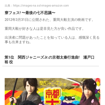
出典：
https://images-na.ssl-images-amazon.com
寮フェス! 〜最後の七不思議〜
2012年3月31日に公開された、重岡大毅主演の映画です。
重岡大毅が好きな人は是非見た方が良い作品です。
出演者に問題があったことを知っている人は、感慨深く見る
事も出来ますね。
第1位 関西ジャニーズJr.の京都太秦行進曲! 瀬戸口
裕 役