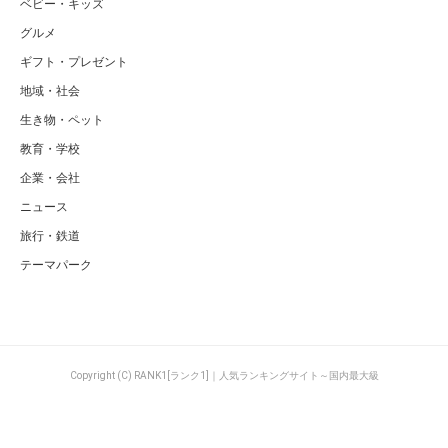
ベビー・キッズ
グルメ
ギフト・プレゼント
地域・社会
生き物・ペット
教育・学校
企業・会社
ニュース
旅行・鉄道
テーマパーク
Copyright (C) RANK1[ランク1]｜人気ランキングサイト～国内最大級