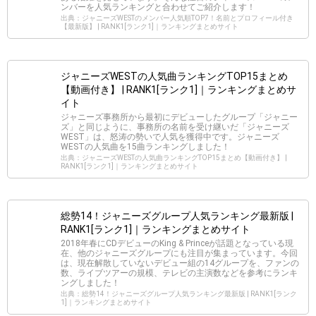
ンバーを人気ランキングと合わせてご紹介します！
出典：ジャニーズWESTのメンバー人気順TOP7！名前とプロフィール付き
【最新版】 | RANK1[ランク1]｜ランキングまとめサイト
ジャニーズWESTの人気曲ランキングTOP15まとめ
【動画付き】 | RANK1[ランク1]｜ランキングまとめサ
イト
ジャニーズ事務所から最初にデビューしたグループ「ジャニー
ズ」と同じように、事務所の名前を受け継いだ「ジャニーズ
WEST」は、怒涛の勢いで人気を獲得中です。ジャニーズ
WESTの人気曲を15曲ランキングしました！
出典：ジャニーズWESTの人気曲ランキングTOP15まとめ【動画付き】 |
RANK1[ランク1]｜ランキングまとめサイト
総勢14！ジャニーズグループ人気ランキング最新版 |
RANK1[ランク1]｜ランキングまとめサイト
2018年春にCDデビューのKing & Princeが話題となっている現
在、他のジャニーズグループにも注目が集まっています。今回
は、現在解散していないデビュー組の14グループを、ファンの
数、ライブツアーの規模、テレビの主演数などを参考にランキ
ングしました！
出典：総勢14！ジャニーズグループ人気ランキング最新版 | RANK1[ランク
1]｜ランキングまとめサイト