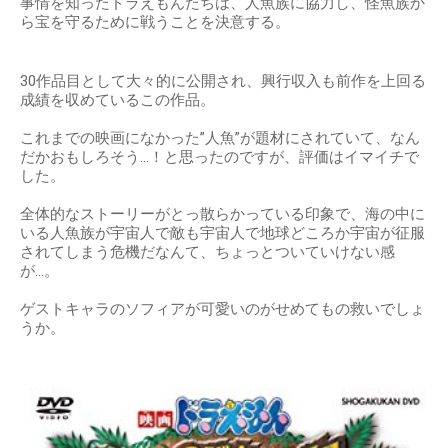
事情を知ったドラえもんたちは、人魚族に協力し、怪魚族か
ら宝を守るために戦うことを決意する。
30作品目として大々的に公開され、興行収入も前作を上回る
成績を収めているこの作品。
これまでの映画になかった”人魚”が題材にされていて、なん
だかおもしろそう…！と思ったのですが、評価はイマイチで
した。
全体的なストーリーがとっ散らかっている印象で、海の中に
いる人魚族が宇宙人で敵も宇宙人で地球どころか宇宙が征服
されてしまう危機だなんて、ちょっとついていけない感
が…。
ゲストキャラのソフィアが可愛いのがせめてもの救いでしょ
うか。