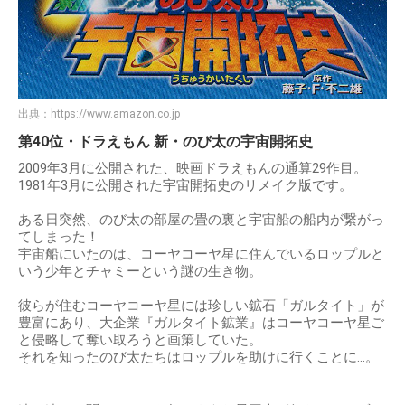
出典：
https://www.amazon.co.jp
第40位・ドラえもん 新・のび太の宇宙開拓史
2009年3月に公開された、映画ドラえもんの通算29作目。
1981年3月に公開された宇宙開拓史のリメイク版です。
ある日突然、のび太の部屋の畳の裏と宇宙船の船内が繋がっ
てしまった！
宇宙船にいたのは、コーヤコーヤ星に住んでいるロップルと
いう少年とチャミーという謎の生き物。
彼らが住むコーヤコーヤ星には珍しい鉱石「ガルタイト」が
豊富にあり、大企業『ガルタイト鉱業』はコーヤコーヤ星ご
と侵略して奪い取ろうと画策していた。
それを知ったのび太たちはロップルを助けに行くことに…。