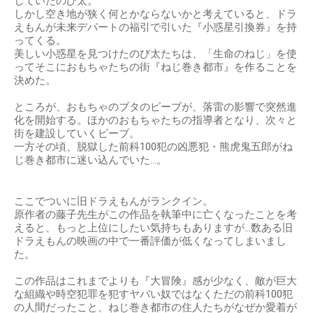
していたのび太。
しかし空き地が狭く何とかならないかと考えていると、ドラ
えもんが未来デパートの福引で引いた『小惑星引換券』を持
ってくる。
美しい小惑星を見つけたのび太たちは、「生命のねじ」を使
ってそこにおもちゃたちの街『ねじ巻き都市』を作ることを
決めた。
ところが、おもちゃのブタのピーブが、落雷の影響で突然進
化を開始する。ほかのおもちゃたちの指導者となり、次々と
街を建設していくピーブ。
一方その頃、脱獄した前科100犯の凶悪犯・熊虎鬼五郎がね
じ巻き都市に迷い込んでいた…。
ここでついに旧ドラえもんがランクイン。
原作者の藤子先生がこの作品を執筆中に亡くなったことを考
えると、もっと上位にしたい気持ちもありますが…数ある旧
ドラえもんの映画の中で一番評価が低くなってしまいまし
た。
この作品はこれまでよりも『大冒険』感が少なく、敵が巨大
な組織や時空犯罪を犯すヤバい奴ではなくただの前科100犯
の人間だったこと、ねじ巻き都市の住人たちがなぜか愛着が