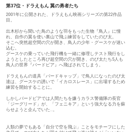
第37位・ドラえもん 翼の勇者たち
2001年に公開された、ドラえもん映画シリーズの第22作品
目。
出木杉から聞いた鳥のような羽をもった生物『鳥人』に憧
れ、自作の翼を使い裏山で飛ぶ練習をしていたのび太。
そこへ突然超空間の穴が開き、鳥人の少年・グースケが迷い
込む。
グースケの乗っていた飛行機を一緒に修理しテスト飛行をし
ようとしたところ再び超空間の穴が開き、のび太たち5人も
鳥人の世界『バードピア』へ飛ばされてしまう。
ドラえもんの道具「バードキャップ」で鳥人になったのび太
達は、グースケの誘いで「イカロスレース」に出場するため
練習を開始することに。
しかしバードピアでは人間たちを嫌うカラス警備隊の長官
「ジーグリード」が、「フェニキア」という強大なる力を蘇
らせようと企んでいた…。
人類の夢でもある「自分で空を飛ぶ」ことをモチーフにした