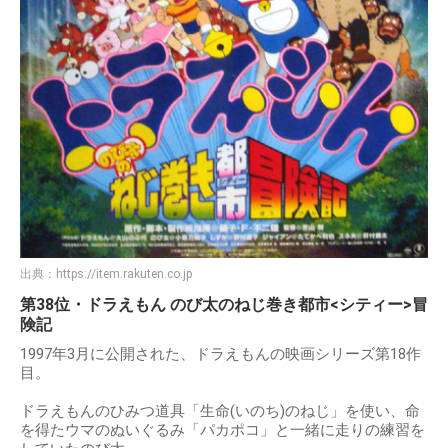
出典：
https://item.rakuten.co.jp
第38位・ドラえもん のび太のねじ巻き都市<シティー>冒
険記
1997年3月に公開された、ドラえもんの映画シリーズ第18作
目。
ドラえもんのひみつ道具「生命(いのち)のねじ」を使い、命
を得たウマのぬいぐるみ「パカポコ」と一緒に走りの練習を