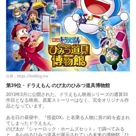
出典：
https://lineblog.me
第39位・ドラえもん のび太のひみつ道具博物館
2013年3月に公開された、ドラえもん映画シリーズの通算33
作目となる映画。原案ストーリーはなく、完全オリジナル作
品となっています。
ある日の昼寝中、『怪盗DX』と名乗る人物に首の鈴を盗まれ
てしまったドラえもん。
のび太が『シャーロック・ホームズセット』で調べてみる
と、あらゆるひみつ道具が展示されている未来の博物館「ひ