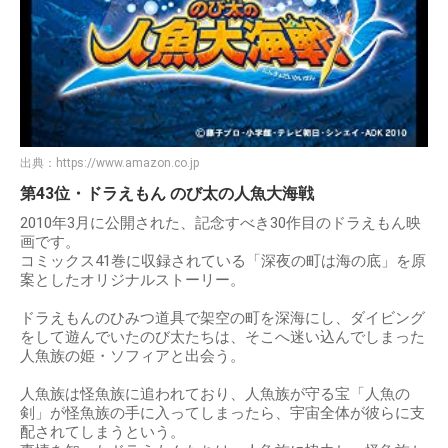
出典：
https://www.amazon.co.jp
第43位・ドラえもん のび太の人魚大海戦
2010年3月に公開された、記念すべき30作目のドラえもん映
画です。
コミックス41巻に収録されている「深夜の町は海の底」を原
案としたオリジナルストーリー。
ドラえもんのひみつ道具で架空の町を深海にし、ダイビング
をして遊んでいたのび太たちは、そこへ迷い込んでしまった
人魚族の姫・ソフィアと出会う。
人魚族は怪魚族に追われており、人魚族が守る宝「人魚の
剣」が怪魚族の手に入ってしまったら、宇宙全体が彼らに支
配されてしまうという。