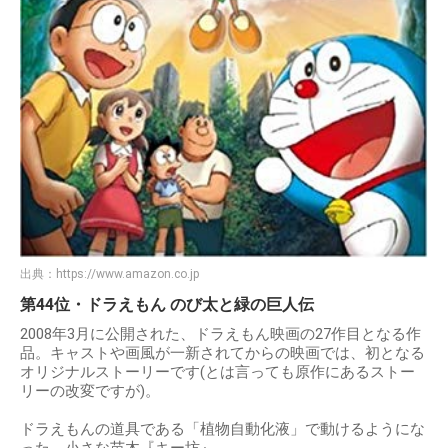
出典：
https://www.amazon.co.jp
第44位・ドラえもん のび太と緑の巨人伝
2008年3月に公開された、ドラえもん映画の27作目となる作
品。キャストや画風が一新されてからの映画では、初となる
オリジナルストーリーです(とは言っても原作にあるストー
リーの改変ですが)。
ドラえもんの道具である「植物自動化液」で動けるようにな