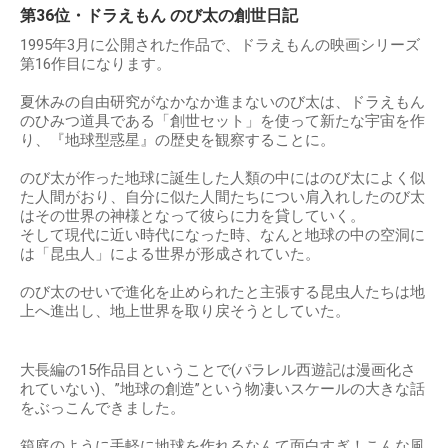
第36位・ドラえもん のび太の創世日記
1995年3月に公開された作品で、ドラえもんの映画シリーズ
第16作目になります。
夏休みの自由研究がなかなか進まないのび太は、ドラえもん
のひみつ道具である「創世セット」を使って新たな宇宙を作
り、『地球型惑星』の歴史を観察することに。
のび太が作った地球に誕生した人類の中にはのび太によく似
た人間がおり、自分に似た人間たちについ肩入れしたのび太
はその世界の神様となって彼らに力を貸していく。
そして現代に近い時代になった時、なんと地球の中の空洞に
は「昆虫人」による世界が形成されていた。
のび太のせいで進化を止められたと主張する昆虫人たちは地
上へ進出し、地上世界を取り戻そうとしていた。
大長編の15作品目ということで(パラレル西遊記は漫画化さ
れていない)、”地球の創造”という物凄いスケールの大きな話
をぶっこんできました。
箱庭のように手軽に地球を作れるなんて面白すぎ！こんな風