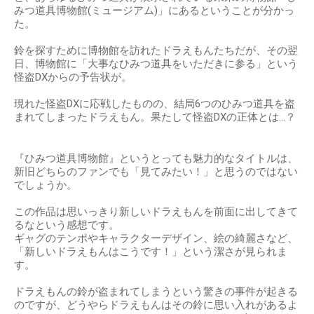
みつ道具博物館(ミュージアム)」にあるということが分かっ
た。
鈴を探すために博物館を訪れたドラえもんたちだが、その翌
日、博物館に「大事なひみつ道具をいただきに参る」という
怪盗DXからの予告状が。
現れた怪盗DXに応戦したものの、結局6つのひみつ道具を盗
まれてしまったドラえもん。果たして怪盗DXの正体とは…？
『ひみつ道具博物館』というとっても魅力的なタイトルは、
新旧どちらのファンでも「見てみたい！」と思うのではない
でしょうか。
この作品は思いっきり新しいドラえもんを前面に出してきて
るなという感想です。
ギャグのテンポやキャラクターデザイン、絵の綺麗さなど、
「新しいドラえもんはこうです！」という潔さが見られま
す。
ドラえもんの鈴が盗まれてしまうという驚きの事件が起きる
のですが、どうやらドラえもんはその鈴に思い入れがあるよ