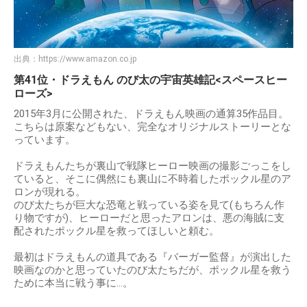
出典：
https://www.amazon.co.jp
第41位・ドラえもん のび太の宇宙英雄記<スペースヒー
ローズ>
2015年3月に公開された、ドラえもん映画の通算35作品目。
こちらは原案などもない、完全なオリジナルストーリーとな
っています。
ドラえもんたちが裏山で戦隊ヒーロー映画の撮影ごっこをし
ていると、そこに偶然にも裏山に不時着したポックル星のア
ロンが現れる。
のび太たちが巨大な恐竜と戦っている姿を見て(もちろん作
り物ですが)、ヒーローだと思ったアロンは、悪の海賊に支
配されたポックル星を救ってほしいと頼む。
最初はドラえもんの道具である『バーガー監督』が演出した
映画なのかと思っていたのび太たちだが、ポックル星を救う
ために本当に戦う事に…。