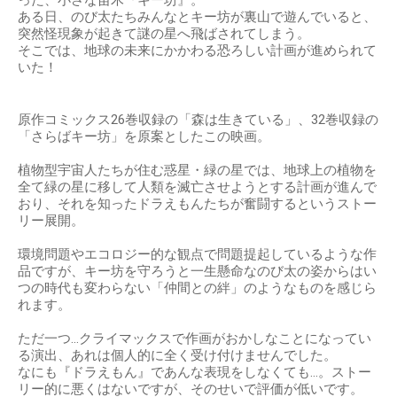
った、小さな苗木『キー坊』。
ある日、のび太たちみんなとキー坊が裏山で遊んでいると、
突然怪現象が起きて謎の星へ飛ばされてしまう。
そこでは、地球の未来にかかわる恐ろしい計画が進められて
いた！
原作コミックス26巻収録の「森は生きている」、32巻収録の
「さらばキー坊」を原案としたこの映画。
植物型宇宙人たちが住む惑星・緑の星では、地球上の植物を
全て緑の星に移して人類を滅亡させようとする計画が進んで
おり、それを知ったドラえもんたちが奮闘するというストー
リー展開。
環境問題やエコロジー的な観点で問題提起しているような作
品ですが、キー坊を守ろうと一生懸命なのび太の姿からはい
つの時代も変わらない「仲間との絆」のようなものを感じら
れます。
ただ一つ…クライマックスで作画がおかしなことになってい
る演出、あれは個人的に全く受け付けませんでした。
なにも『ドラえもん』であんな表現をしなくても…。ストー
リー的に悪くはないですが、そのせいで評価が低いです。