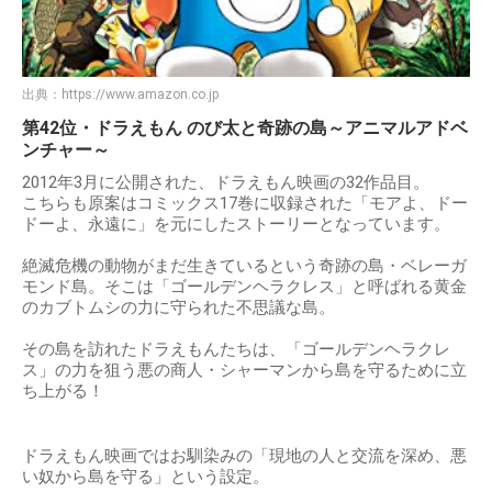
出典：
https://www.amazon.co.jp
第42位・ドラえもん のび太と奇跡の島～アニマルアドベ
ンチャー～
2012年3月に公開された、ドラえもん映画の32作品目。
こちらも原案はコミックス17巻に収録された「モアよ、ドー
ドーよ、永遠に」を元にしたストーリーとなっています。
絶滅危機の動物がまだ生きているという奇跡の島・ベレーガ
モンド島。そこは「ゴールデンヘラクレス」と呼ばれる黄金
のカブトムシの力に守られた不思議な島。
その島を訪れたドラえもんたちは、「ゴールデンヘラクレ
ス」の力を狙う悪の商人・シャーマンから島を守るために立
ち上がる！
ドラえもん映画ではお馴染みの「現地の人と交流を深め、悪
い奴から島を守る」という設定。