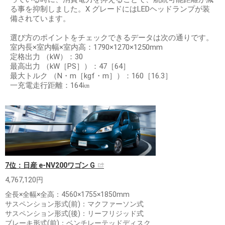
る事を抑制しました。X グレードにはLEDヘッドランプが装
備されています。
選び方のポイントをチェックできるデータは次の通りです。
室内長×室内幅×室内高：1790×1270×1250mm
定格出力 （kW）：30
最高出力 （kW［PS］）：47［64］
最大トルク （N・m［kgf・m］）：160［16.3］
一充電走行距離：164㎞
7位：日産 e-NV200ワゴン G
4,767,120円
全長×全幅×全高：4560×1755×1850mm
サスペンション形式(前)：マクファーソン式
サスペンション形式(後)：リーフリジッド式
ブレーキ形式(前)：ベンチレーテッドディスク