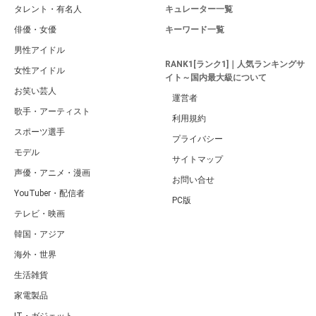
タレント・有名人
キュレーター一覧
俳優・女優
キーワード一覧
男性アイドル
RANK1[ランク1]｜人気ランキングサ
女性アイドル
イト～国内最大級について
お笑い芸人
運営者
歌手・アーティスト
利用規約
スポーツ選手
プライバシー
モデル
サイトマップ
声優・アニメ・漫画
お問い合せ
YouTuber・配信者
PC版
テレビ・映画
韓国・アジア
海外・世界
生活雑貨
家電製品
IT・ガジェット