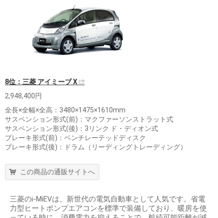
8位：三菱 アイミーブ X
2,948,400円
全長×全幅×全高：3480×1475×1610mm
サスペンション形式(前)：マクファーソンストラット式
サスペンション形式(後)：3リンク ド・ディオン式
ブレーキ形式(前)：ベンチレーテッドディスク
ブレーキ形式(後)：ドラム（リーディングトレーディング）
この商品の通販サイトへ
三菱のi-MiEVは、新世代の電気自動車として人気です。省電
力型ヒートポンプエアコンを標準で装備しており、暖房を使
っている時に、消費電力を抑えることで、航続可能距離が減