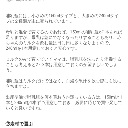
哺乳瓶には、小さめの150mlタイプと、大きめの240mlタイ
プの２種類が主に売られています。
母乳と混合で育てるのであれば、150mlの哺乳瓶が1本あれば
足りますが、母乳は急にでなくなったりすることもあり、赤
ちゃんのミルクを飲む量は日に日に多くなりますので、
240mlを1本用意しておくと安心です。
ミルクのみで育てていくママは、哺乳瓶を洗ったり消毒する
ことも考えると2～3本は用意しておくのが望ましいでしょ
う。
哺乳瓶はミルクだけではなく、白湯や果汁を飲む際にも役に
立ちますよ。
出産準備で哺乳瓶を何本買おうか迷っている方は、150mlと1
本と240mlを1本ずつ用意しておき、必要に応じで買い足して
いくと良いですね。
②素材で選ぶ