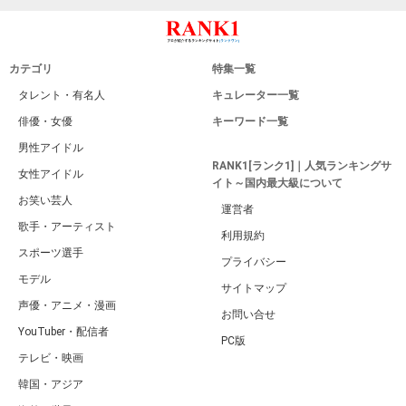
カテゴリ
特集一覧
タレント・有名人
キュレーター一覧
俳優・女優
キーワード一覧
男性アイドル
RANK1[ランク1]｜人気ランキングサ
女性アイドル
イト～国内最大級について
お笑い芸人
運営者
歌手・アーティスト
利用規約
スポーツ選手
プライバシー
モデル
サイトマップ
声優・アニメ・漫画
お問い合せ
YouTuber・配信者
PC版
テレビ・映画
韓国・アジア