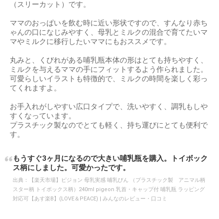
（スリーカット）です。
ママのおっぱいを飲む時に近い形状ですので、すんなり赤ち
ゃんの口になじみやすく、母乳とミルクの混合で育てたいマ
マやミルクに移行したいママにもおススメです。
丸みと、くびれがある哺乳瓶本体の形はとても持ちやすく、
ミルクを与えるママの手にフィットするよう作られました。
可愛らしいイラストも特徴的で、ミルクの時間を楽しく彩っ
てくれますよ。
お手入れがしやすい広口タイプで、洗いやすく、調乳もしや
すくなっています。
プラスチック製なのでとても軽く、持ち運びにとても便利で
す。
もうすぐ3ヶ月になるので大きい哺乳瓶を購入。トイボック
ス柄にしました。可愛かったです。
出典：
【楽天市場】ピジョン 母乳実感 哺乳びん （プラスチック製 アニマル柄
スター柄 トイボックス柄）240ml pigeon 乳首・キャップ付 哺乳瓶 ラッピング
対応可【あす楽B】(LOVE＆PEACE) | みんなのレビュー・口コミ