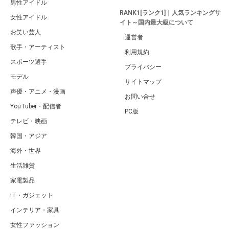
男性アイドル
RANK1[ランク1]｜人気ランキングサ
女性アイドル
イト～国内最大級について
お笑い芸人
運営者
歌手・アーティスト
利用規約
スポーツ選手
プライバシー
モデル
サイトマップ
声優・アニメ・漫画
お問い合せ
YouTuber・配信者
PC版
テレビ・映画
韓国・アジア
海外・世界
生活雑貨
家電製品
IT・ガジェット
インテリア・家具
女性ファッション