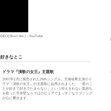
ort Ver.) - YouTube
の好きなとこ
ドラマ『演歌の女王』主題歌
2007年2月に発売された26thシングル。天海祐希主演のド
ラマ『演歌の女王』の主題歌に起用されました。「君のこ
とが好きで好きでたまらない」という抑えきれない気持ち
を歌った平井堅ならではのピュアでまっすぐなラブソング
が心に響きます。