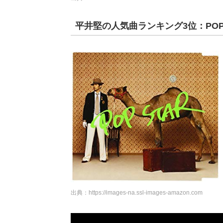
平井堅の人気曲ランキング3位：POP 
出典：
https://images-na.ssl-images-amazon.com