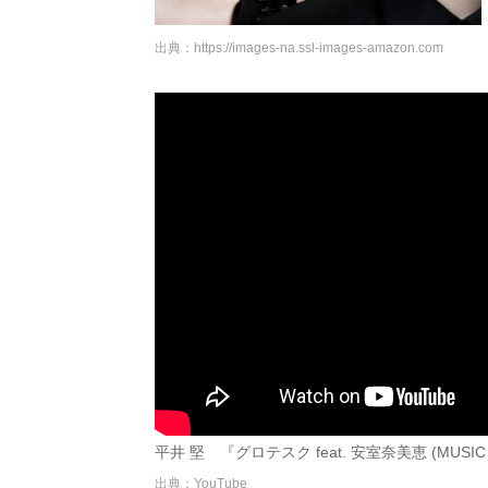
出典：
https://images-na.ssl-images-amazon.com
平井 堅 『グロテスク feat. 安室奈美恵 (MUSIC VIDE
出典：YouTube