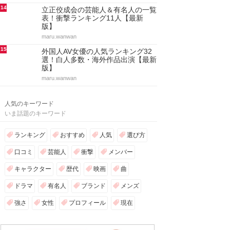
14
立正佼成会の芸能人＆有名人の一覧
表！衝撃ランキング11人【最新
版】
maru.wanwan
15
外国人AV女優の人気ランキング32
選！白人多数・海外作品出演【最新
版】
maru.wanwan
人気のキーワード
いま話題のキーワード
ランキング
おすすめ
人気
選び方
口コミ
芸能人
衝撃
メンバー
キャラクター
歴代
映画
曲
ドラマ
有名人
ブランド
メンズ
強さ
女性
プロフィール
現在