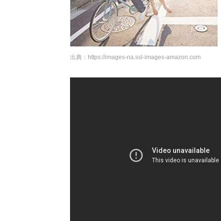
出典：
https://images-na.ssl-images-amazon.com