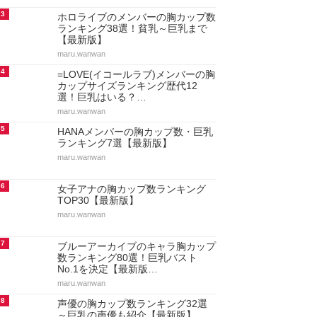
3
ホロライブのメンバーの胸カップ数
ランキング38選！貧乳～巨乳まで
【最新版】
maru.wanwan
4
=LOVE(イコールラブ)メンバーの胸
カップサイズランキング歴代12
選！巨乳はいる？…
maru.wanwan
5
HANAメンバーの胸カップ数・巨乳
ランキング7選【最新版】
maru.wanwan
6
女子アナの胸カップ数ランキング
TOP30【最新版】
maru.wanwan
7
ブルーアーカイブのキャラ胸カップ
数ランキング80選！巨乳バスト
No.1を決定【最新版…
maru.wanwan
8
声優の胸カップ数ランキング32選
～巨乳の声優も紹介【最新版】