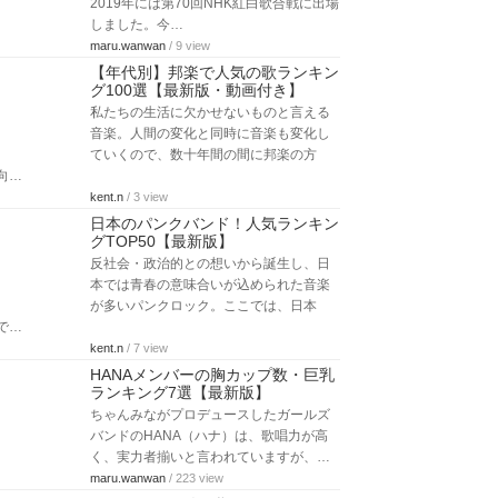
2019年には第70回NHK紅白歌合戦に出場
しました。今…
maru.wanwan
/ 9 view
【年代別】邦楽で人気の歌ランキン
グ100選【最新版・動画付き】
私たちの生活に欠かせないものと言える
音楽。人間の変化と同時に音楽も変化し
ていくので、数十年間の間に邦楽の方
向…
kent.n
/ 3 view
日本のパンクバンド！人気ランキン
グTOP50【最新版】
反社会・政治的との想いから誕生し、日
本では青春の意味合いが込められた音楽
が多いパンクロック。ここでは、日本
で…
kent.n
/ 7 view
HANAメンバーの胸カップ数・巨乳
ランキング7選【最新版】
ちゃんみながプロデュースしたガールズ
バンドのHANA（ハナ）は、歌唱力が高
く、実力者揃いと言われていますが、…
maru.wanwan
/ 223 view