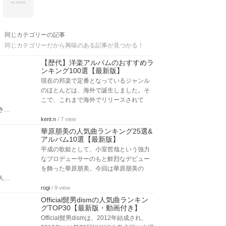
同じカテゴリーの記事
同じカテゴリーだから興味のある記事が見つかる！
【歴代】洋楽アルバムのおすすめラ
ンキング100選【最新版】
現在の邦楽で定番となっているジャンル
のほとんどは、海外で誕生しました。そ
こで、これまで海外でリリースされて
き…
kent.n
/ 7 view
華原朋美の人気曲ランキング25選&
アルバム10選【最新版】
平成の歌姫として、小室哲哉という強力
なプロデューサーのもと鮮烈なデビュー
を飾った華原朋美。今回は華原朋美の
人…
rogi
/ 9 view
Official髭男dismの人気曲ランキン
グTOP30【最新版・動画付き】
Official髭男dismは、2012年結成され、