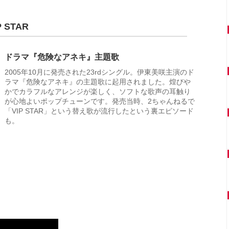
STAR
ドラマ『危険なアネキ』主題歌
2005年10月に発売された23rdシングル。伊東美咲主演のド
ラマ『危険なアネキ』の主題歌に起用されました。煌びや
かでカラフルなアレンジが楽しく、ソフトな歌声の耳触り
が心地よいポップチューンです。発売当時、2ちゃんねるで
「VIP STAR」という替え歌が流行したという裏エピソード
も。