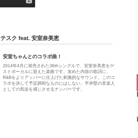
ク feat. 安室奈美恵
安室ちゃんとのコラボ曲！
2014年4月に発売された36thシングルで、安室奈美恵をゲ
ストボーカルに迎えた楽曲です。攻めた内容の歌詞に、
R&Bをよりアッパーに仕上げた刺激的なサウンド。このコ
ラボを決して予定調和なものにはしない、平井堅の音楽人
としての気迫を感じさせるナンバーです。