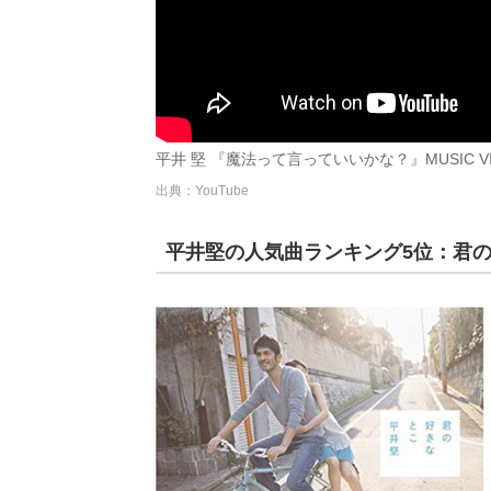
平井 堅 『魔法って言っていいかな？』MUSIC VIDEO(Sh
出典：YouTube
平井堅の人気曲ランキング5位：君