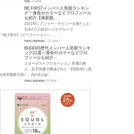
rogi
/ 5 view
BE:FIRSTメンバー人気順ランキン
グ！身長やカラーなどプロフィール
も紹介【最新版…
2021年にメジャー・デビューを果たした
日本の7人組ボーイズグループ
「BE:FIRST（ビーファースト）」。…
maru.wanwan
/ 13 view
BUDDiiS歴代メンバー人気順ランキ
ング11選！身長やカラーなどプロ
フィールも紹介…
スターダストプロモーション 所属の新
人・若手俳優で構成された「EBiDAN（恵
比寿学園男子部）」内の9人組”…
maru.wanwan
/ 4 view