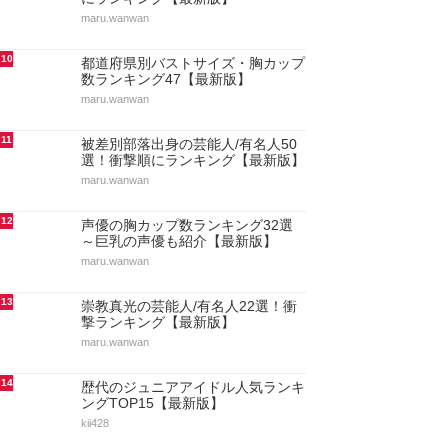
maru.wanwan
10
都道府県別バストサイズ・胸カップ
数ランキング47【最新版】
maru.wanwan
11
被差別部落出身の芸能人/有名人50
選！衝撃順にランキング【最新版】
maru.wanwan
12
声優の胸カップ数ランキング32選
～巨乳の声優も紹介【最新版】
maru.wanwan
13
崇教真光の芸能人/有名人22選！衝
撃ランキング【最新版】
maru.wanwan
14
歴代のジュニアアイドル人気ランキ
ングTOP15【最新版】
kii428