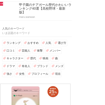
15
甲子園のチアガール歴代かわいいラ
ンキング40選【高校野球・最新
版】
maru.wanwan
人気のキーワード
いま話題のキーワード
ランキング
おすすめ
人気
選び方
口コミ
芸能人
衝撃
メンバー
キャラクター
歴代
映画
曲
ドラマ
有名人
ブランド
メンズ
強さ
女性
プロフィール
現在