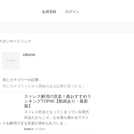
会員登録
ログイン
スポンサードリンク
cibone
同じカテゴリーの記事
同じカテゴリーだから興味のある記事が見つかる！
ストレス解消の音楽！曲おすすめラ
ンキングTOP40【動画あり・最新
版】
ストレス社会となってしまっている現代
社会だからこそ、心を落ち着かせてスト
レスを解消できる音楽が求められていま…
kent.n
/ 4 view