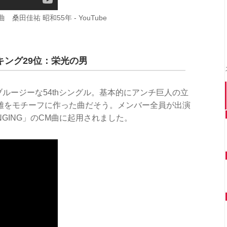
桑田佳祐 昭和55年 - YouTube
ング29位：栄光の男
ブルージーな54thシングル。基本的にアンチ巨人の立
雄をモチーフに作った曲だそう。メンバー全員が出演
ANGING」のCM曲に起用されました。