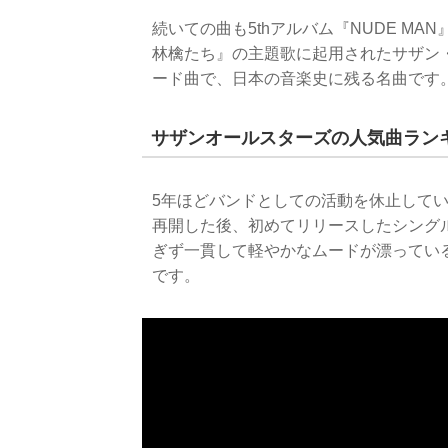
続いての曲も5thアルバム『NUDE M
林檎たち』の主題歌に起用されたサザン
ード曲で、日本の音楽史に残る名曲です
サザンオールスターズの人気曲ラン
5年ほどバンドとしての活動を休止してい
再開した後、初めてリリースしたシング
ぎず一貫して軽やかなムードが漂ってい
です。