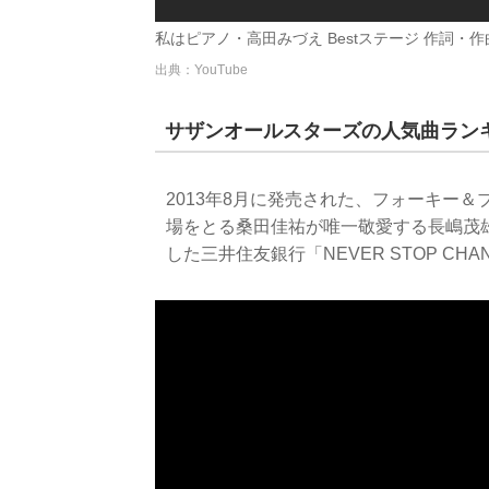
私はピアノ・高田みづえ Bestステージ 作詞・作曲 
出典：YouTube
サザンオールスターズの人気曲ランキ
2013年8月に発売された、フォーキー＆
場をとる桑田佳祐が唯一敬愛する長嶋茂
した三井住友銀行「NEVER STOP CH