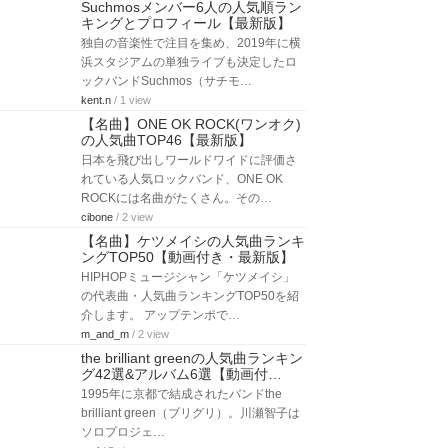
Suchmosメンバー6人の人気順ラン
キングとプロフィール【最新版】
独自の音楽性で注目を集め、2019年に横
浜スタジアムの単独ライブも決定したロ
ックバンドSuchmos（サチモ…
kent.n
/ 1 view
【名曲】ONE OK ROCK(ワンオク)
の人気曲TOP46【最新版】
日本を飛び出しワールドワイドに評価さ
れている人気ロックバンド、ONE OK
ROCKには名曲がたくさん。その…
cibone
/ 2 view
【名曲】ケツメイシの人気曲ランキ
ングTOP50【動画付き・最新版】
HIPHOPミュージシャン「ケツメイシ」
の代表曲・人気曲ランキングTOP50を紹
介します。 アップテンポで…
m_and_m
/ 2 view
the brilliant greenの人気曲ランキン
グ42選&アルバム6選【動画付…
1995年に京都で結成されたバンドthe
brilliant green（ブリグリ）。川瀬智子は
ソロプロジェ…