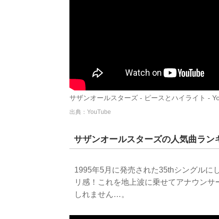
サザンオールスターズ - ピースとハイライト - You
出典：YouTube
サザンオールスターズの人気曲ランキ
1995年5月に発売された35thシング
リ感！これを地上波に乗せてアナウンサ
しれません…。