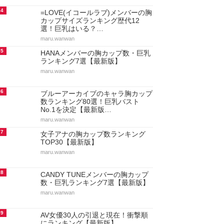
4
=LOVE(イコールラブ)メンバーの胸
カップサイズランキング歴代12
選！巨乳はいる？…
maru.wanwan
5
HANAメンバーの胸カップ数・巨乳
ランキング7選【最新版】
maru.wanwan
6
ブルーアーカイブのキャラ胸カップ
数ランキング80選！巨乳バスト
No.1を決定【最新版…
maru.wanwan
7
女子アナの胸カップ数ランキング
TOP30【最新版】
maru.wanwan
8
CANDY TUNEメンバーの胸カップ
数・巨乳ランキング7選【最新版】
maru.wanwan
9
AV女優30人の引退と現在！衝撃順
にランキング【最新版】