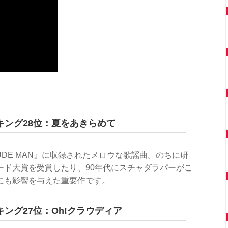
ング28位：夏をあきらめて
NUDE MAN』に収録されたメロウな歌謡曲。のちに研
ード大賞を受賞したり、90年代にスチャダラパーがこ
にも影響を与えた重要作です。
ング27位：Oh!クラウディア