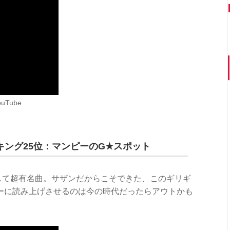
Tube
ング25位：マンピーのG★スポット
ルにして超有名曲。サザンだからこそできた、このギリギ
ーに読み上げさせるのは今の時代だったらアウトかも