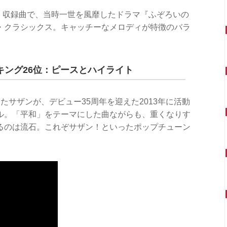
AN』収録曲で、当時一世を風靡したドラマ『ふぞろいの
・クラシックス。キャッチーなメロディが特徴のバラ
。
キング26位：ピースとハイライト
たサザンが、デビュー35周年を迎えた2013年に活動
ル。「平和」をテーマにした曲ながらも、重くなりす
るのは流石。これぞサザン！といったポップチューン