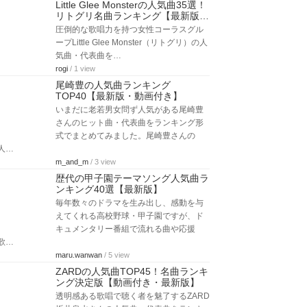
Little Glee Monsterの人気曲35選！
リトグリ名曲ランキング【最新版…
圧倒的な歌唱力を持つ女性コーラスグル
ープLittle Glee Monster（リトグリ）の人
気曲・代表曲を…
rogi
/ 1 view
尾崎豊の人気曲ランキング
TOP40【最新版・動画付き】
いまだに老若男女問ず人気がある尾崎豊
さんのヒット曲・代表曲をランキング形
式でまとめてみました。尾崎豊さんの
人…
m_and_m
/ 3 view
歴代の甲子園テーマソング人気曲ラ
ンキング40選【最新版】
毎年数々のドラマを生み出し、感動を与
えてくれる高校野球・甲子園ですが、ド
キュメンタリー番組で流れる曲や応援
歌…
maru.wanwan
/ 5 view
ZARDの人気曲TOP45！名曲ランキ
ング決定版【動画付き・最新版】
透明感ある歌唱で聴く者を魅了するZARD