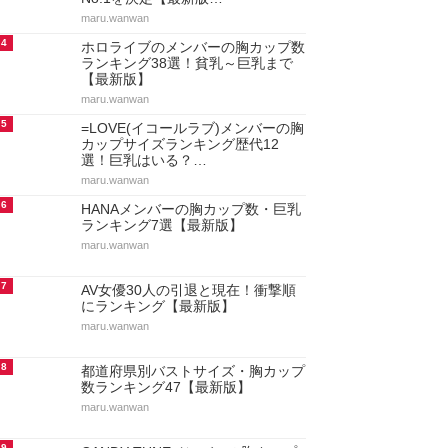
maru.wanwan
4
ホロライブのメンバーの胸カップ数
ランキング38選！貧乳～巨乳まで
【最新版】
maru.wanwan
5
=LOVE(イコールラブ)メンバーの胸
カップサイズランキング歴代12
選！巨乳はいる？…
maru.wanwan
6
HANAメンバーの胸カップ数・巨乳
ランキング7選【最新版】
maru.wanwan
7
AV女優30人の引退と現在！衝撃順
にランキング【最新版】
maru.wanwan
8
都道府県別バストサイズ・胸カップ
数ランキング47【最新版】
maru.wanwan
9