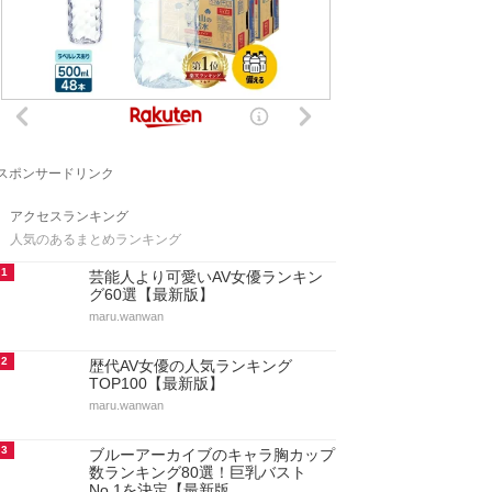
スポンサードリンク
アクセスランキング
人気のあるまとめランキング
1
芸能人より可愛いAV女優ランキン
グ60選【最新版】
maru.wanwan
2
歴代AV女優の人気ランキング
TOP100【最新版】
maru.wanwan
3
ブルーアーカイブのキャラ胸カップ
数ランキング80選！巨乳バスト
No.1を決定【最新版…