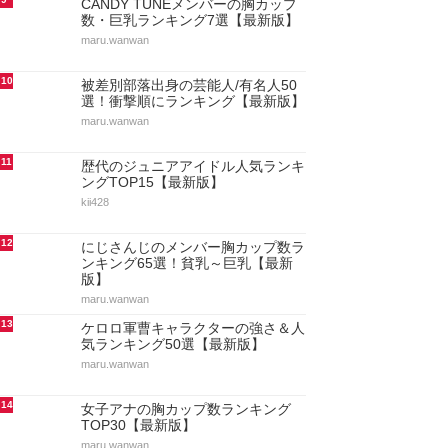
CANDY TUNEメンバーの胸カップ
数・巨乳ランキング7選【最新版】
maru.wanwan
10
被差別部落出身の芸能人/有名人50
選！衝撃順にランキング【最新版】
maru.wanwan
11
歴代のジュニアアイドル人気ランキ
ングTOP15【最新版】
kii428
12
にじさんじのメンバー胸カップ数ラ
ンキング65選！貧乳～巨乳【最新
版】
maru.wanwan
13
ケロロ軍曹キャラクターの強さ＆人
気ランキング50選【最新版】
maru.wanwan
14
女子アナの胸カップ数ランキング
TOP30【最新版】
maru.wanwan