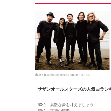
出典：
http://toashimixxx.blog.so-net.ne.jp
サザンオールスターズの人気曲ランキン
60位：素敵な夢を叶えましょう
59位：平和の琉歌