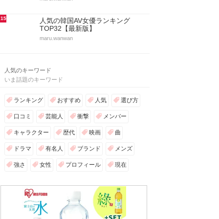
15
人気の韓国AV女優ランキング
TOP32【最新版】
maru.wanwan
人気のキーワード
いま話題のキーワード
ランキング
おすすめ
人気
選び方
口コミ
芸能人
衝撃
メンバー
キャラクター
歴代
映画
曲
ドラマ
有名人
ブランド
メンズ
強さ
女性
プロフィール
現在