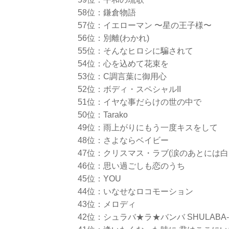
58位：鎌倉物語
57位：イエローマン 〜星の王子様〜
56位：別離(わかれ)
55位：そんなヒロシに騙されて
54位：心を込めて花束を
53位：C調言葉に御用心
52位：ボディ・スペシャルII
51位：イヤな事だらけの世の中で
50位：Tarako
49位：雨上がりにもう一度キスをして
48位：さよならベイビー
47位：クリスマス・ラブ(涙のあとには白
46位：思い過ごしも恋のうち
45位：YOU
44位：いなせなロコモーション
43位：メロディ
42位：シュラバ★ラ★バンバ SHULABA-L