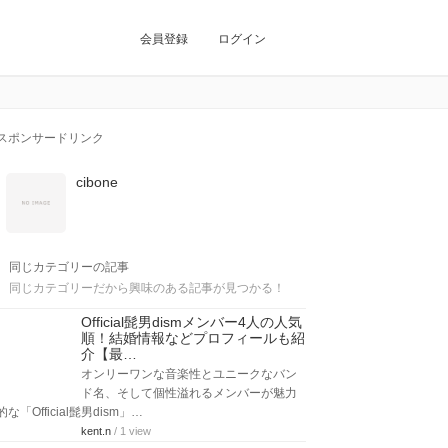
会員登録
ログイン
スポンサードリンク
cibone
同じカテゴリーの記事
同じカテゴリーだから興味のある記事が見つかる！
Official髭男dismメンバー4人の人気
順！結婚情報などプロフィールも紹
介【最…
オンリーワンな音楽性とユニークなバン
ド名、そして個性溢れるメンバーが魅力
的な「Official髭男dism」…
kent.n
/ 1 view