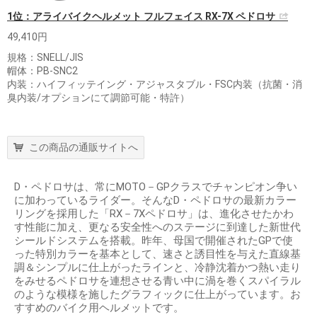
1位：アライバイクヘルメット フルフェイス RX-7X ペドロサ
49,410円
規格：SNELL/JIS
帽体：PB-SNC2
内装：ハイフィッテイング・アジャスタブル・FSC内装（抗菌・消
臭内装/オプションにて調節可能・特許）
この商品の通販サイトへ
D・ペドロサは、常にMOTO－GPクラスでチャンピオン争い
に加わっているライダー。そんなD・ペドロサの最新カラー
リングを採用した「RX－7Xペドロサ」は、進化させたかわ
す性能に加え、更なる安全性へのステージに到達した新世代
シールドシステムを搭載。昨年、母国で開催されたGPで使
った特別カラーを基本として、速さと誘目性を与えた直線基
調＆シンプルに仕上がったラインと、冷静沈着かつ熱い走り
をみせるペドロサを連想させる青い中に渦を巻くスパイラル
のような模様を施したグラフィックに仕上がっています。お
すすめのバイク用ヘルメットです。