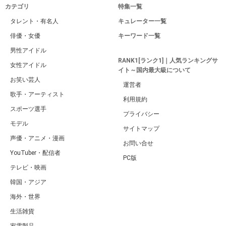
カテゴリ
特集一覧
タレント・有名人
キュレーター一覧
俳優・女優
キーワード一覧
男性アイドル
RANK1[ランク1]｜人気ランキングサ
女性アイドル
イト～国内最大級について
お笑い芸人
運営者
歌手・アーティスト
利用規約
スポーツ選手
プライバシー
モデル
サイトマップ
声優・アニメ・漫画
お問い合せ
YouTuber・配信者
PC版
テレビ・映画
韓国・アジア
海外・世界
生活雑貨