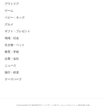
アウトドア
ゲーム
ベビー・キッズ
グルメ
ギフト・プレゼント
地域・社会
生き物・ペット
教育・学校
企業・会社
ニュース
旅行・鉄道
テーマパーク
Copyright (C) RANK1[ランク1]｜人気ランキングサイト～国内最大級