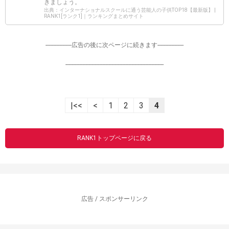
きましょう。
出典：インターナショナルスクールに通う芸能人の子供TOP18【最新版】 |
RANK1[ランク1]｜ランキングまとめサイト
-----------------広告の後に次ページに続きます-----------------
----------------------------------------------------------------
|<<
<
1
2
3
4
RANK1トップページに戻る
広告 / スポンサーリンク