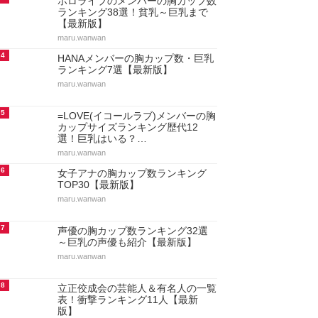
ホロライブのメンバーの胸カップ数
ランキング38選！貧乳～巨乳まで
【最新版】
maru.wanwan
4
HANAメンバーの胸カップ数・巨乳
ランキング7選【最新版】
maru.wanwan
5
=LOVE(イコールラブ)メンバーの胸
カップサイズランキング歴代12
選！巨乳はいる？…
maru.wanwan
6
女子アナの胸カップ数ランキング
TOP30【最新版】
maru.wanwan
7
声優の胸カップ数ランキング32選
～巨乳の声優も紹介【最新版】
maru.wanwan
8
立正佼成会の芸能人＆有名人の一覧
表！衝撃ランキング11人【最新
版】