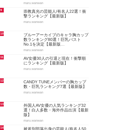
maru.wanwan
9
崇教真光の芸能人/有名人22選！衝
撃ランキング【最新版】
maru.wanwan
10
ブルーアーカイブのキャラ胸カップ
数ランキング80選！巨乳バスト
No.1を決定【最新版…
maru.wanwan
11
AV女優30人の引退と現在！衝撃順
にランキング【最新版】
maru.wanwan
12
CANDY TUNEメンバーの胸カップ
数・巨乳ランキング7選【最新版】
maru.wanwan
13
外国人AV女優の人気ランキング32
選！白人多数・海外作品出演【最新
版】
maru.wanwan
14
被差別部落出身の芸能人/有名人50