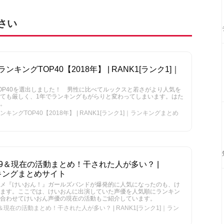
さい
ングTOP40【2018年】 | RANK1[ランク1]｜
OP40を選出しました！ 男性に比べてルックスと若さがより人気を
ても厳しく、1年でランキングもがらりと変わってしまいます。はた
。
グTOP40【2018年】 | RANK1[ランク1]｜ランキングまとめ
9＆現在の活動まとめ！干された人が多い？ |
ンキングまとめサイト
メ『けいおん！』ガールズバンドが爆発的に人気になったのも、け
ます。ここでは、けいおんに出演していた声優を人気順にランキン
合わせてけいおん声優の現在の活動もご紹介しています。
現在の活動まとめ！干された人が多い？ | RANK1[ランク1]｜ラン