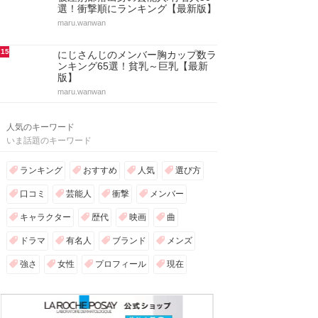
選！衝撃順にランキング【最新版】
maru.wanwan
15
にじさんじのメンバー胸カップ数ラ
ンキング65選！貧乳～巨乳【最新
版】
maru.wanwan
人気のキーワード
いま話題のキーワード
ランキング
おすすめ
人気
選び方
口コミ
芸能人
衝撃
メンバー
キャラクター
歴代
映画
曲
ドラマ
有名人
ブランド
メンズ
強さ
女性
プロフィール
現在