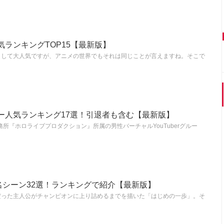
ランキングTOP15【最新版】
として大人気ですが、アニメの世界でもそれは同じことが言えますね。そこで
ー人気ランキング17選！引退者も含む【最新版】
事務所『ホロライブプロダクション』所属の男性バーチャルYouTuberグルー
名シーン32選！ランキングで紹介【最新版】
だった主人公がチャンピオンに上り詰めるまでを描いた「はじめの一歩」。そ