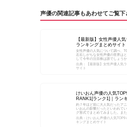
声優の関連記事もあわせてご覧下
【最新版】女性声優人気ランキ
ランキングまとめサイト
女性声優の人気について調べ、T
左右しがちな女性声優の世界はと
して今年の注目株は誰でしょうか
出典：【最新版】女性声優人気ランキン
サイト
けいおん声優の人気TOP
RANK1[ランク1]｜ラ
約７年ほど前に大人気だったアニ
いおんの影響だったといわれてい
グ形式でまとめてみました。また
出典：けいおん声優の人気TOP9＆
キングまとめサイト