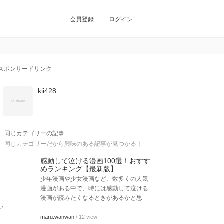
会員登録
ログイン
スポンサードリンク
kii428
同じカテゴリーの記事
同じカテゴリーだから興味のある記事が見つかる！
感動して泣ける漫画100選！おすす
めランキング【最新版】
少年漫画や少女漫画など、数多くの人気
漫画がある中で、時には感動して泣ける
漫画が読みたくなるときがあるかと思
い…
maru.wanwan
/ 12 view