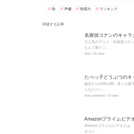
歌
声優
歌唱力
ランキング
関連する記事
名探偵コナンのキャラ
大人気のアニメ『名探偵コナ
なんて困りご…
ririto
/ 35 view
たべっ子どうぶつのキ
誕生から43年の間、多くの親
んなたべっ…
maru.wanwan
/ 10 view
Amazonプライムビ
Amazonプライムビデオと
るコン…