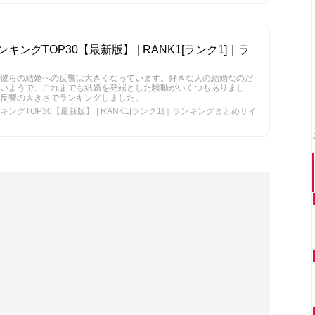
ングTOP30【最新版】 | RANK1[ランク1]｜ラ
彼らの結婚への反響は大きくなっています。好きな人の結婚なのだ
ないようで、これまでも結婚を発端とした騒動がいくつもありまし
反響の大きさでランキングしました。
グTOP30【最新版】 | RANK1[ランク1]｜ランキングまとめサイ