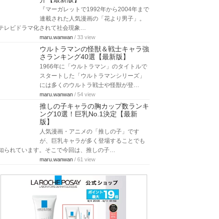
『マーガレットで1992年から2004年まで
連載された人気漫画の「花より男子」。
テレビドラマ化されて社会現象…
maru.wanwan
/ 33 view
ウルトラマンの怪獣＆戦士キャラ強
さランキング40選【最新版】
1966年に「ウルトラマン」のタイトルで
スタートした「ウルトラマンシリーズ」
には多くのウルトラ戦士や怪獣が登…
maru.wanwan
/ 54 view
推しの子キャラの胸カップ数ランキ
ング10選！巨乳No.1決定【最新
版】
人気漫画・アニメの「推しの子」です
が、巨乳キャラが多く登場することでも
知られています。そこで今回は、推しの子…
maru.wanwan
/ 61 view