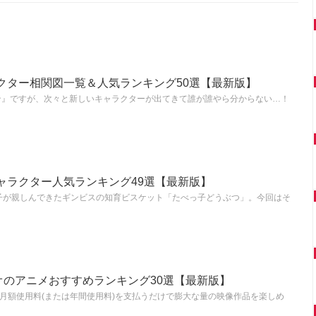
クター相関図一覧＆人気ランキング50選【最新版】
ン』ですが、次々と新しいキャラクターが出てきて誰が誰やら分からない…！
ャラクター人気ランキング49選【最新版】
子が親しんできたギンビスの知育ビスケット「たべっ子どうぶつ」。今回はそ
デオのアニメおすすめランキング30選【最新版】
は、月額使用料(または年間使用料)を支払うだけで膨大な量の映像作品を楽しめ