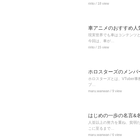
ririto
/ 18 view
車アニメのおすすめ人気
現実世界でも車はコンテンツ
今回は、車が…
ririto
/ 15 view
ホロスターズのメンバ
ホロスターズとは、VTuber
プ…
maru.wanwan
/ 9 view
はじめの一歩の名言&
人並以上の努力を重ね、貧弱
こに至るまで…
maru.wanwan
/ 6 view