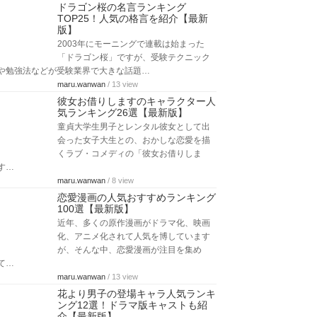
ドラゴン桜の名言ランキング
TOP25！人気の格言を紹介【最新
版】
2003年にモーニングで連載は始まった
「ドラゴン桜」ですが、受験テクニック
や勉強法などが受験業界で大きな話題…
maru.wanwan
/ 13 view
彼女お借りしますのキャラクター人
気ランキング26選【最新版】
童貞大学生男子とレンタル彼女として出
会った女子大生との、おかしな恋愛を描
くラブ・コメディの「彼女お借りしま
す…
maru.wanwan
/ 8 view
恋愛漫画の人気おすすめランキング
100選【最新版】
近年、多くの原作漫画がドラマ化、映画
化、アニメ化されて人気を博しています
が、そんな中、恋愛漫画が注目を集め
て…
maru.wanwan
/ 13 view
花より男子の登場キャラ人気ランキ
ング12選！ドラマ版キャストも紹
介【最新版】