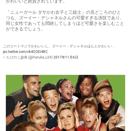
かわいいと絶賛されています。
「ニューガール ダサかわ女子と三銃士」の見どころのひと
つも、ズーイー・デシャネルさんの可愛すぎる演技であり、
同じ女性であっても悶絶してしまうほど可愛さを楽しむこと
ができるでしょう。
このコートマジでかわいいし、ズーイー・デシャネルほんとかわいい…
pic.twitter.com/vk4OOEI4RC
— たけのこ@喪 (@haruka_L69)
2017年11月6日