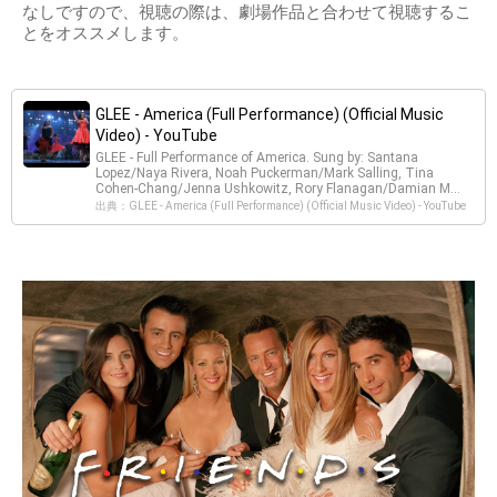
なしですので、視聴の際は、劇場作品と合わせて視聴するこ
とをオススメします。
GLEE - America (Full Performance) (Official Music
Video) - YouTube
GLEE - Full Performance of America. Sung by: Santana
Lopez/Naya Rivera, Noah Puckerman/Mark Salling, Tina
Cohen-Chang/Jenna Ushkowitz, Rory Flanagan/Damian M...
出典：GLEE - America (Full Performance) (Official Music Video) - YouTube