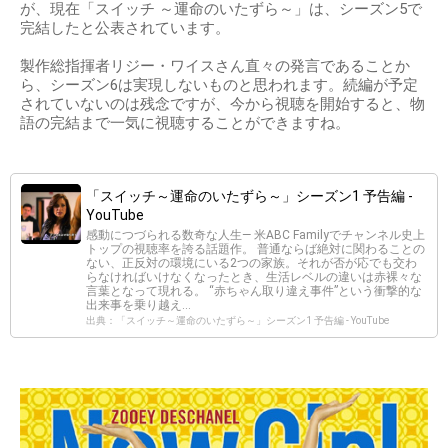
が、現在「スイッチ ～運命のいたずら～」は、シーズン5で
完結したと公表されています。
製作総指揮者リジー・ワイスさん直々の発言であることか
ら、シーズン6は実現しないものと思われます。続編が予定
されていないのは残念ですが、今から視聴を開始すると、物
語の完結まで一気に視聴することができますね。
「スイッチ～運命のいたずら～」シーズン1 予告編 -
YouTube
感動につづられる数奇な人生― 米ABC Familyでチャンネル史上
トップの視聴率を誇る話題作。 普通ならば絶対に関わることの
ない、正反対の環境にいる2つの家族。それが否が応でも交わ
らなければいけなくなったとき、生活レベルの違いは赤裸々な
言葉となって現れる。 “赤ちゃん取り違え事件”という衝撃的な
出来事を乗り越え...
出典：「スイッチ～運命のいたずら～」シーズン1 予告編 - YouTube