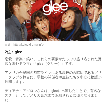
出典：
http://kaigaidrama.info
2位：glee
恋愛・音楽・笑い、これらの要素がたっぷり盛り込まれた贅
沢な海外ドラマが「glee（グリー）」です。
アメリカ合衆国の都市ライマにある高校の合唱団であるグリ
ークラブを舞台に、学校の関係者や生徒たちを中心に物語が
展開します。
ディアナ・アグロンさんは、gleeに出演したことで、有名な
スターとしてアメリカ合衆国で認知される女優となりまし
た。