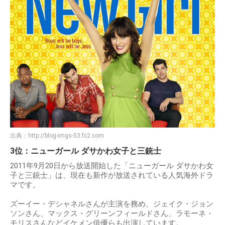
出典：
http://blog-imgs-53.fc2.com
3位：ニューガール ダサかわ女子と三銃士
2011年9月20日から放送開始した「ニューガール ダサかわ女
子と三銃士」は、現在も新作が放送されている人気海外ドラ
マです。
ズーイー・デシャネルさんが主演を務め、ジェイク・ジョン
ソンさん、マックス・グリーンフィールドさん、ラモーネ・
モリスさんなどイケメン俳優らも出演しています。