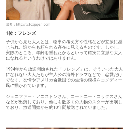
出典：
http://tv.foxjapan.com
1位：フレンズ
子供から見た大人とは、物事の考え方や性格などが立派に感
じられ、誰からも頼られる存在に見えるものです。しかし、
実際のところ、年齢を重ねたからといって確実に立派な大人
になれるというわけではありません。
1994年から放送開始された「フレンズ」は、そういった大人
になれない大人たちが主人公の海外ドラマなどで、恋愛だけ
でなく、友情やアメリカ合衆国での生活の模様をコメディー
風に描かれています。
ジェニファー・アニストンさん、コートニー・コックスさん
などが出演しており、他にも数多くの大物のスターが出演し
ており、放送開始から約10年間放送されていました。