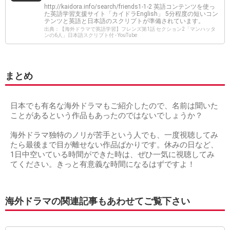
http://kaidora.info/search/friends1-1-2 英語コンテンツを使っ
た英語学習支援サイト「カイドラEnglish」 5分程度の短いコン
テンツと英語と日本語のスクリプトが準備されています。
出典：【海外ドラマで英語学習】フレンズ第1話 セクション2「マンハッタ
ンの6人」日本語スクリプト付 - YouTube
まとめ
日本でも有名な海外ドラマもご紹介したので、名前は聞いた
ことがあるという作品もあったのではないでしょうか？
海外ドラマ独特のノリが苦手という人でも、一度視聴してみ
たら最後まで目が離せない作品ばかりです。休みの日など、
1日中空いている時間ができた時は、ぜひ一気に視聴してみ
てください。きっと有意義な時間になるはずですよ！
海外ドラマの関連記事もあわせてご覧下さい