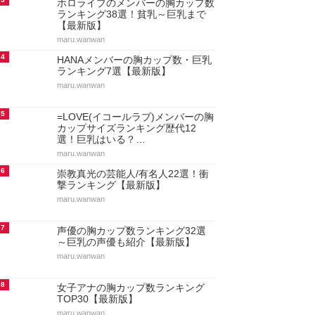
ホロライブのメンバーの胸カップ数
ランキング38選！貧乳～巨乳まで
【最新版】
maru.wanwan
4
HANAメンバーの胸カップ数・巨乳
ランキング7選【最新版】
maru.wanwan
5
=LOVE(イコールラブ)メンバーの胸
カップサイズランキング歴代12
選！巨乳はいる？…
maru.wanwan
6
崇教真光の芸能人/有名人22選！衝
撃ランキング【最新版】
maru.wanwan
7
声優の胸カップ数ランキング32選
～巨乳の声優も紹介【最新版】
maru.wanwan
8
女子アナの胸カップ数ランキング
TOP30【最新版】
maru.wanwan