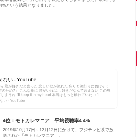
.4%という結果となりました。
ない - YouTube
ら 君が好きだと言った 悲しい歌が流れた 焦りと流行りに負けそう
誰のため?」 こんな夜に 君がいれば… 好きだなんて言えない この思
'll keep it in my heart 本当はもっと触れていたい 1...
い - YouTube
4位：モトカレマニア 平均視聴率4.4%
2019年10月17日～12月12日にかけて、フジテレビ系で放
送された「モトカレマニア」。