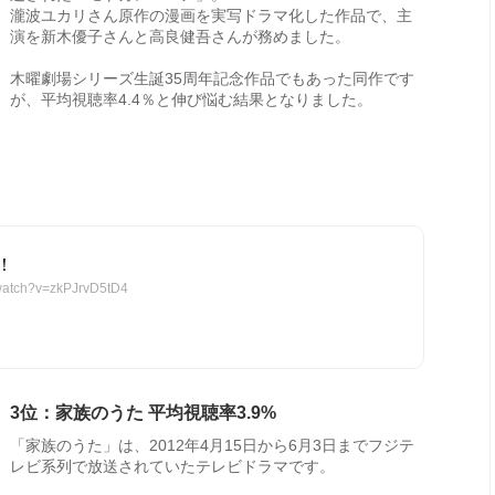
瀧波ユカリさん原作の漫画を実写ドラマ化した作品で、主
演を新木優子さんと高良健吾さんが務めました。
木曜劇場シリーズ生誕35周年記念作品でもあった同作です
が、平均視聴率4.4％と伸び悩む結果となりました。
！
watch?v=zkPJrvD5tD4
3位：家族のうた 平均視聴率3.9%
「家族のうた」は、2012年4月15日から6月3日までフジテ
レビ系列で放送されていたテレビドラマです。