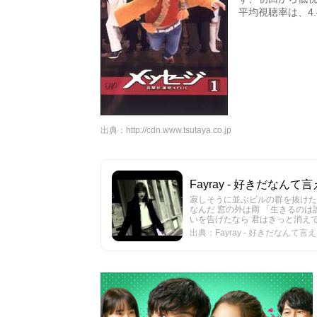
平均視聴率は、4
出典：
http://cdn.www.tsutaya.co.jp
Fayray - 好きだなんて言え
寂しそうに並ぶビルの群を抜けた
なんだ 窓の外は雨 「生きるのは
いを告げたなら 君はきっと消えてしまうね I
出典：Fayray - 好きだなんて言えな