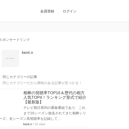
会員登録
ログイン
スポンサードリンク
kent.n
同じカテゴリーの記事
同じカテゴリーだから興味のある記事が見つかる！
相棒の視聴率TOP16＆歴代の相方
人気TOP4！ランキング形式で紹介
【最新版】
テレビ朝日系列の看板番組であり、これ
まで16シーズン放送されてきた相棒シリ
ーズ。全シーズン高視聴率を記録して…
kent.n
/ 15 view