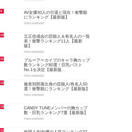
9
AV女優30人の引退と現在！衝撃順
にランキング【最新版】
maru.wanwan
10
立正佼成会の芸能人＆有名人の一覧
表！衝撃ランキング11人【最新
版】
maru.wanwan
11
ブルーアーカイブのキャラ胸カップ
数ランキング80選！巨乳バスト
No.1を決定【最新版…
maru.wanwan
12
被差別部落出身の芸能人/有名人50
選！衝撃順にランキング【最新版】
maru.wanwan
13
CANDY TUNEメンバーの胸カップ
数・巨乳ランキング7選【最新版】
maru.wanwan
14
外国人AV女優の人気ランキング32