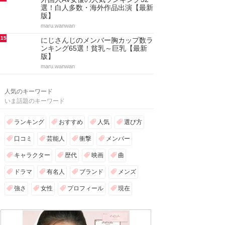
選！白人多数・海外作品出演【最新
版】
maru.wanwan
15
にじさんじのメンバー胸カップ数ラ
ンキング65選！貧乳～巨乳【最新
版】
maru.wanwan
人気のキーワード
いま話題のキーワード
ランキング
おすすめ
人気
選び方
口コミ
芸能人
衝撃
メンバー
キャラクター
歴代
映画
曲
ドラマ
有名人
ブランド
メンズ
強さ
女性
プロフィール
現在