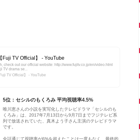
uji TV Official】 - YouTube
, check out our official website: http://www.fujitv.co.jp/en/video.html
uji TV drama se...
 TV Official】 - YouTube
5位：セシルのもくろみ 平均視聴率4.5%
唯川恵さんの小説を実写化したテレビドラマ「セシルのも
くろみ」は、2017年7月13日から9月7日までフジテレビ系
列で放送されていた、真木よう子さん主演のテレビドラマ
です。
全話通じて視聴率が6%を超えたことは一度もなく、最終的