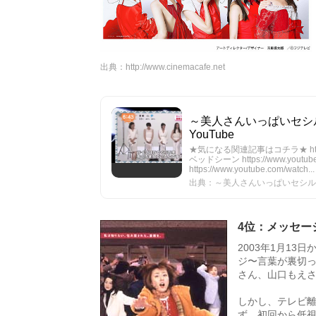
出典：
http://www.cinemacafe.net
～美人さんいっぱいセシ
YouTube
★気になる関連記事はコチラ★ http:
ベッドシーン https://www.you
https://www.youtube.com/watch...
出典：～美人さんいっぱいセシルの
4位：メッセー
2003年1月1
ジ〜言葉が裏切っ
さん、山口もえ
しかし、テレビ離
ず、初回から低