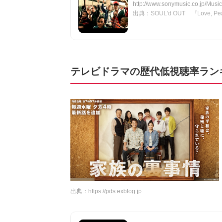
http://www.sonymusic.co.jp/Mus
出典：SOUL'd OUT 『Love, Peac
テレビドラマの歴代低視聴率ランキン
出典：
https://pds.exblog.jp