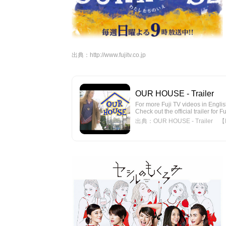
出典：
http://www.fujitv.co.jp
OUR HOUSE - Trailer 【F
For more Fuji TV videos in English
Check out the official trailer for F
出典：OUR HOUSE - Trailer 【Fuji