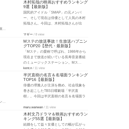
木村拓哉の映画おすすめランキング
9選【最新版】
国民的アイドル「SMAP」の元メンバ
ー、そして現在は俳優として人気の木村
拓哉さん。今回は、木村拓哉さんが出
演…
マギー
/ 8 view
Mステの放送事故！生放送ハプニン
グTOP20【歴代・最新版】
「Mステ」の愛称で呼ばれ、1986年から
現在まで放送が続いている長寿音楽番組
のミュージックステーション。Mス…
kent.n
/ 11 view
半沢直樹の名言＆名場面ランキング
TOP16【最新版】
俳優の堺雅人が主演を務め、社会現象を
巻き起こしたTBS日曜劇場「半沢直
樹」。今回は半沢直樹の名言＆名場面ラ
ン…
maru.wanwan
/ 11 view
木村文乃ドラマ＆映画おすすめラン
キング55選【最新版】
結婚をして益々女優としての幅が広がっ