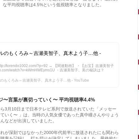
な平均視聴率は4.5%という低視聴率となりました。
ルのもくろみ～吉瀬美智子、真木よう子…他 -
//torendo1002.com/?p=92 → 【関連動画】 ・【お宝】吉瀬美智子
tube.com/watch?v=kWmHWEyms1U ・吉瀬美智子、美の秘訣は？
もくろみ～吉瀬美智子、真木よう子…他 - YouTube
ジ〜言葉が裏切っていく〜 平均視聴率4.4%
3日から3月10日まで日本テレビ系列で放送されていた「メッセー
ていく〜 」は、当時の人気女優であった真中瞳さんやりょう
さんなどが出演していました。
れが深刻ではなかった2000年代前半に放送されたにも関わら
視聴率を記録し、打ち切りが決定してしまいました。最終的な