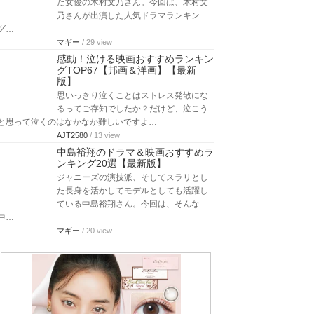
た女優の木村文乃さん。今回は、木村文
乃さんが出演した人気ドラマランキン
グ…
マギー
/ 29 view
感動！泣ける映画おすすめランキン
グTOP67【邦画＆洋画】【最新
版】
思いっきり泣くことはストレス発散にな
るってご存知でしたか？だけど、泣こう
と思って泣くのはなかなか難しいですよ…
AJT2580
/ 13 view
中島裕翔のドラマ＆映画おすすめラ
ンキング20選【最新版】
ジャニーズの演技派、そしてスラリとし
た長身を活かしてモデルとしても活躍し
ている中島裕翔さん。今回は、そんな
中…
マギー
/ 20 view