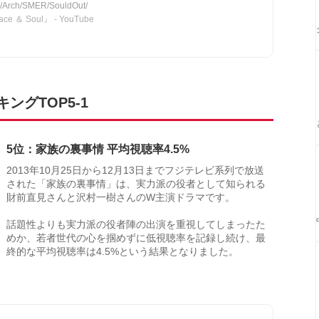
ic/Arch/SMER/SouldOut/
e ＆ Soul』 - YouTube
グTOP5-1
5位：家族の裏事情 平均視聴率4.5%
2013年10月25日から12月13日までフジテレビ系列で放送
された「家族の裏事情」は、実力派の役者として知られる
財前直見さんと沢村一樹さんのW主演ドラマです。
話題性よりも実力派の役者陣の出演を重視してしまったた
めか、若者世代の心を掴めずに低視聴率を記録し続け、最
終的な平均視聴率は4.5%という結果となりました。