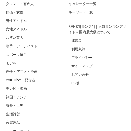
タレント・有名人
キュレーター一覧
俳優・女優
キーワード一覧
男性アイドル
RANK1[ランク1]｜人気ランキングサ
女性アイドル
イト～国内最大級について
お笑い芸人
運営者
歌手・アーティスト
利用規約
スポーツ選手
プライバシー
モデル
サイトマップ
声優・アニメ・漫画
お問い合せ
YouTuber・配信者
PC版
テレビ・映画
韓国・アジア
海外・世界
生活雑貨
家電製品