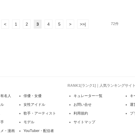
<
1
2
3
4
5
>
>>|
72件
RANK1[ランク1]｜人気ランキングサ
・有名人
俳優・女優
キュレーター一覧
キ
ドル
女性アイドル
お問い合せ
運
人
歌手・アーティスト
利用規約
プ
選手
モデル
サイトマップ
ニメ・漫画
YouTuber・配信者