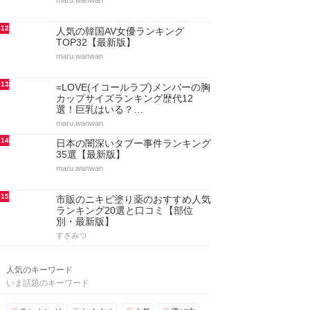
maru.wanwan
12
人気の韓国AV女優ランキング
TOP32【最新版】
maru.wanwan
13
=LOVE(イコールラブ)メンバーの胸
カップサイズランキング歴代12
選！巨乳はいる？…
maru.wanwan
14
日本の闇深いタブー事件ランキング
35選【最新版】
maru.wanwan
15
市販のニキビ塗り薬のおすすめ人気
ランキング20選と口コミ【部位
別・最新版】
すぎみつ
人気のキーワード
いま話題のキーワード