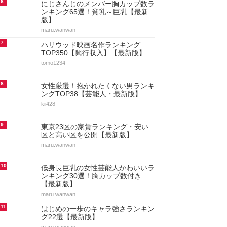
6
にじさんじのメンバー胸カップ数ラ
ンキング65選！貧乳～巨乳【最新
版】
maru.wanwan
7
ハリウッド映画名作ランキング
TOP350【興行収入】【最新版】
tomo1234
8
女性厳選！抱かれたくない男ランキ
ングTOP38【芸能人・最新版】
kii428
9
東京23区の家賃ランキング・安い
区と高い区を公開【最新版】
maru.wanwan
10
低身長巨乳の女性芸能人かわいいラ
ンキング30選！胸カップ数付き
【最新版】
maru.wanwan
11
はじめの一歩のキャラ強さランキン
グ22選【最新版】