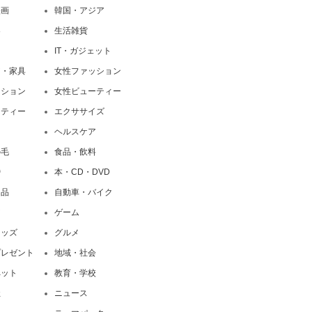
映画
韓国・アジア
界
生活雑貨
IT・ガジェット
ア・家具
女性ファッション
ッション
女性ビューティー
ーティー
エクササイズ
ト
ヘルスケア
の毛
食品・飲料
婚
本・CD・DVD
用品
自動車・バイク
ア
ゲーム
キッズ
グルメ
プレゼント
地域・社会
ペット
教育・学校
社
ニュース