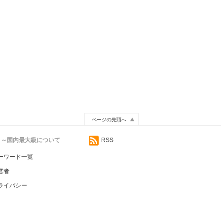
ページの先頭へ
イト～国内最大級について
RSS
ーワード一覧
営者
ライバシー