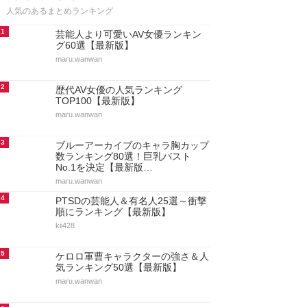
人気のあるまとめランキング
1
芸能人より可愛いAV女優ランキン
グ60選【最新版】
maru.wanwan
2
歴代AV女優の人気ランキング
TOP100【最新版】
maru.wanwan
3
ブルーアーカイブのキャラ胸カップ
数ランキング80選！巨乳バスト
No.1を決定【最新版…
maru.wanwan
4
PTSDの芸能人＆有名人25選～衝撃
順にランキング【最新版】
kii428
5
ケロロ軍曹キャラクターの強さ＆人
気ランキング50選【最新版】
maru.wanwan