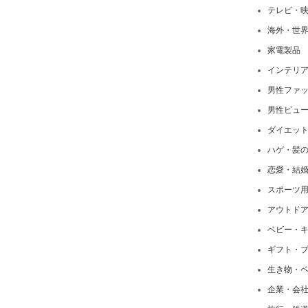
テレビ・
海外・世
家電製品
インテリ
男性ファ
男性ビュ
ダイエッ
ハゲ・髪
恋愛・結
スポーツ
アウトド
ベビー・
ギフト・
生き物・
企業・会